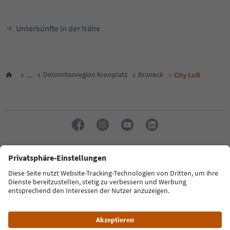
Unterkünfte in der Nähe
...
Dolomitenregion Kronplatz
Bruneck
City Loft
Sprache: Deutsch
FAQ
Kontakt
Presse
MICE
Datenschutzerklärung
AGB
Impressum
Cookie Policy
Film commission
Über uns
Zugänglichkeitserklärung
Südtirol B2B