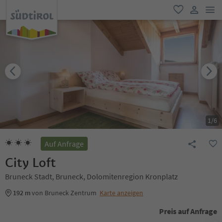
men
favorit
user lin
1
/
6
Auf Anfrage
City Loft
Bruneck Stadt, Bruneck, Dolomitenregion Kronplatz
192 m
von Bruneck Zentrum
Karte anzeigen
Preis auf Anfrage