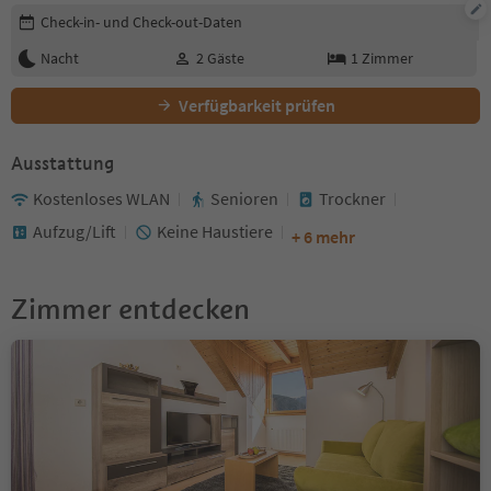
Buchungsdetails bearbeiten
Check-in- und Check-out-Daten
Nacht
2
Gäste
1
Zimmer
Verfügbarkeit prüfen
Ausstattung
Kostenloses WLAN
Senioren
Trockner
Aufzug/Lift
Keine Haustiere
+ 6 mehr
Zimmer entdecken