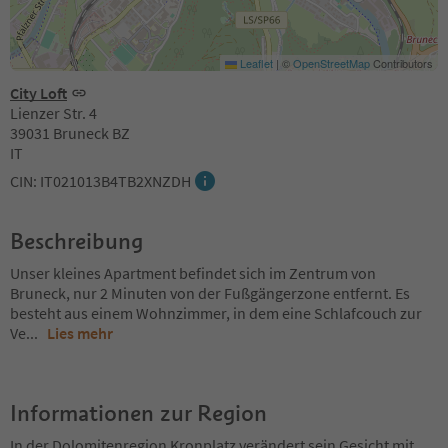
Leaflet
|
©
OpenStreetMap
Contributors
City Loft
Lienzer Str. 4
39031 Bruneck BZ
IT
CIN: IT021013B4TB2XNZDH
Beschreibung
Unser kleines Apartment befindet sich im Zentrum von
Bruneck, nur 2 Minuten von der Fußgängerzone entfernt. Es
besteht aus einem Wohnzimmer, in dem eine Schlafcouch zur
Ve
...
Lies mehr
Informationen zur Region
In der Dolomitenregion Kronplatz verändert sein Gesicht mit