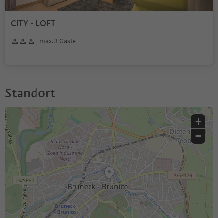
CITY - LOFT
max. 3 Gäste
Standort
+
−