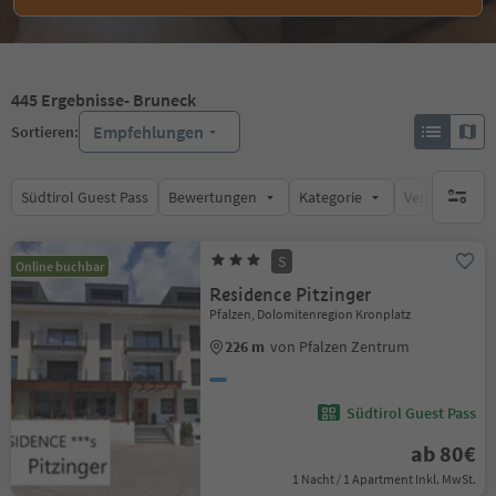
445
Ergebnisse
- Bruneck
Empfehlungen
Sortieren:
Südtirol Guest Pass
Bewertungen
Kategorie
Verpflegungsa
keine ak
S
Online buchbar
Residence Pitzinger
Pfalzen, Dolomitenregion Kronplatz
226 m
von Pfalzen Zentrum
Südtirol Guest Pass
ab 80€
1 Nacht / 1 Apartment Inkl. MwSt.