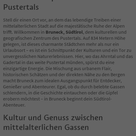
Pustertals
Stell dir einen Ort vor, an dem das lebendige Treiben einer
mittelalterlichen Stadt auf die majestätische Ruhe der Alpen
trifft. Willkommen in
Bruneck, Südtirol
, dem kulturellen und
geografischen Zentrum des Pustertals. Auf 834 Metern Höhe
gelegen, ist dieses charmante Städtchen mehr als nur ein
Urlaubsort – es ist ein Schnittpunkt der Kulturen und ein Tor zu
unvergesslichen Naturerlebnissen. Hier, wo das Ahrntal und das
Gadertal in das weite Pustertal münden, spürst du eine
einzigartige Energie. Die Mischung aus urbanem Flair,
historischen Schätzen und der direkten Nähe zu den Bergen
macht Bruneck zum idealen Ausgangspunkt für Entdecker,
Genießer und Abenteurer. Egal, ob du durch belebte Gassen
schlendern, in die Geschichte eintauchen oder die Gipfel
erobern möchtest – in Bruneck beginnt dein Südtirol-
Abenteuer.
Kultur und Genuss zwischen
mittelalterlichen Gassen