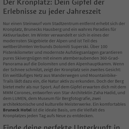
Der Kronplatz: Dein Gipfel der
Erlebnisse zu jeder Jahreszeit
Nur einen Steinwurf vom Stadtzentrum entfernt erhebt sich der
Kronplatz, Brunecks Hausberg und ein wahres Paradies für
Aktivurlauber. Im Winter verwandelt er sich in eines der
modernsten Skigebiete der Alpen und ist Teil des
weltberühmten Verbunds Dolomiti Superski. Über 100
Pistenkilometer und modernste Aufstiegsanlagen garantieren
pures Skivergnügen mit einem atemberaubenden 360-Grad-
Panorama auf die Dolomiten und den Alpenhauptkamm. Wenn
der Schnee schmilzt, zeigt der Kronplatz sein zweites Gesicht:
Ein weitläufiges Netz aus Wanderwegen und Mountainbike-
Trails lädt dazu ein, die Natur aktiv zu erkunden. Doch der Berg
bietet mehr als nur Sport. Auf dem Gipfel erwarten dich mit dem
MMM Corones, entworfen von Star-Architektin Zaha Hadid, und
dem LUMEN, dem Museum für Bergfotografie, zwei
architektonische und kulturelle Meisterwerke. Ein komfortables
Bruneck Hotel
ist die ideale Basis, um die Vielfalt des
Kronplatzes jeden Tag aufs Neue zu entdecken.
Finde deine perfekte Unterkunft in