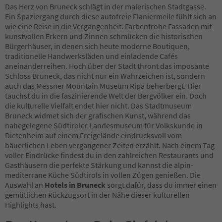
Das Herz von Bruneck schlägt in der malerischen Stadtgasse.
Ein Spaziergang durch diese autofreie Flaniermeile fühlt sich an
wie eine Reise in die Vergangenheit. Farbenfrohe Fassaden mit
kunstvollen Erkern und Zinnen schmücken die historischen
Bürgerhäuser, in denen sich heute moderne Boutiquen,
traditionelle Handwerksläden und einladende Cafés
aneinanderreihen. Hoch über der Stadt thront das imposante
Schloss Bruneck, das nicht nur ein Wahrzeichen ist, sondern
auch das Messner Mountain Museum Ripa beherbergt. Hier
tauchst du in die faszinierende Welt der Bergvölker ein. Doch
die kulturelle Vielfalt endet hier nicht. Das Stadtmuseum
Bruneck widmet sich der grafischen Kunst, während das
nahegelegene Südtiroler Landesmuseum für Volkskunde in
Dietenheim auf einem Freigelände eindrucksvoll vom
bäuerlichen Leben vergangener Zeiten erzählt. Nach einem Tag
voller Eindrücke findest du in den zahlreichen Restaurants und
Gasthäusern die perfekte Stärkung und kannst die alpin-
mediterrane Küche Südtirols in vollen Zügen genießen. Die
Auswahl an
Hotels in Bruneck
sorgt dafür, dass du immer einen
gemütlichen Rückzugsort in der Nähe dieser kulturellen
Highlights hast.