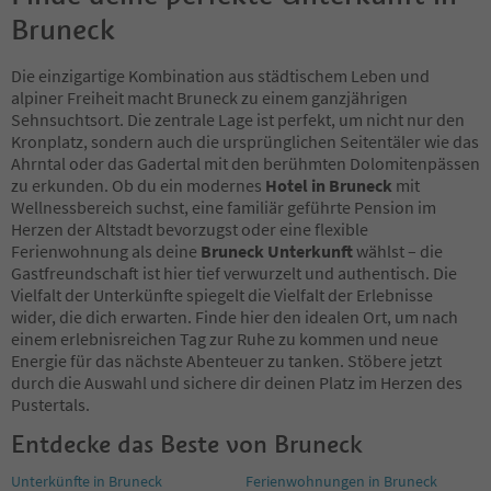
Bruneck
Die einzigartige Kombination aus städtischem Leben und
alpiner Freiheit macht Bruneck zu einem ganzjährigen
Sehnsuchtsort. Die zentrale Lage ist perfekt, um nicht nur den
Kronplatz, sondern auch die ursprünglichen Seitentäler wie das
Ahrntal oder das Gadertal mit den berühmten Dolomitenpässen
zu erkunden. Ob du ein modernes
Hotel in Bruneck
mit
Wellnessbereich suchst, eine familiär geführte Pension im
Herzen der Altstadt bevorzugst oder eine flexible
Ferienwohnung als deine
Bruneck Unterkunft
wählst – die
Gastfreundschaft ist hier tief verwurzelt und authentisch. Die
Vielfalt der Unterkünfte spiegelt die Vielfalt der Erlebnisse
wider, die dich erwarten. Finde hier den idealen Ort, um nach
einem erlebnisreichen Tag zur Ruhe zu kommen und neue
Energie für das nächste Abenteuer zu tanken. Stöbere jetzt
durch die Auswahl und sichere dir deinen Platz im Herzen des
Pustertals.
Entdecke das Beste von Bruneck
Unterkünfte in Bruneck
Ferienwohnungen in Bruneck