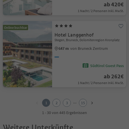
ab 420€
1 Nacht / 2 Personen Inkl. MwSt.
Online buchbar
Hotel Langgenhof
Stegen, Bruneck, Dolomitenregion Kronplatz
647 m
von Bruneck Zentrum
Südtirol Guest Pass
ab 262€
1 Nacht / 2 Personen Inkl. MwSt.
1
2
...
1
2
3
15
3
4
1 - 30 von 445 Ergebnissen
5
6
Weitere Unterkünfte