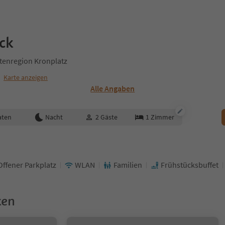
ck
tenregion Kronplatz
m
Karte anzeigen
Alle Angaben
aten
Nacht
2
Gäste
1
Zimmer
Offener Parkplatz
WLAN
Familien
Frühstücksbuffet
ken