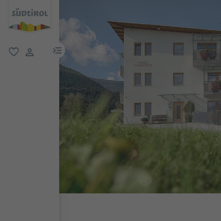
menu link
favorit
user link