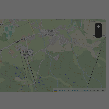
+
−
Leaflet
|
©
OpenStreetMap
Contributors