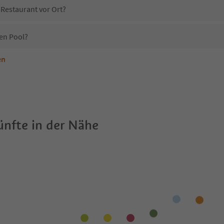
 Restaurant vor Ort?
en Pool?
en
nterkunft Garni Schorneck erlaubt?
Garni Schorneck?
Erhalten die Gäste von Garni Schorneck einen Südtirol Guestpass?
nfte in der Nähe