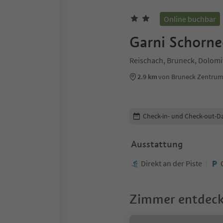
Online buchbar
Garni Schorne
Reischach, Bruneck, Dolomi
2.9 km
von Bruneck Zentru
Buchungsdetails bearbeiten
Check-in- und Check-out-D
Ausstattung
Direkt an der Piste
Zimmer entdec