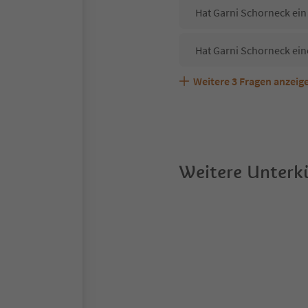
Hat Garni Schorneck ein
Hat Garni Schorneck ein
Weitere
3
Fragen anzeig
Sind Haustiere in der U
Welche Services bietet 
Weitere Unterkü