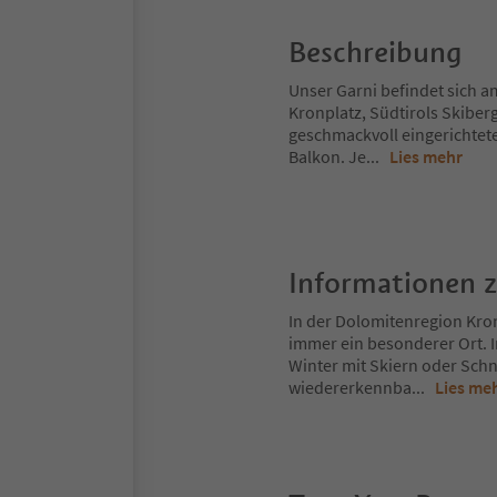
Beschreibung
Unser Garni befindet sich 
Kronplatz, Südtirols Skiberg
geschmackvoll eingerichtet
Balkon. Je
...
Lies mehr
Informationen 
In der Dolomitenregion Kron
immer ein besonderer Ort. 
Winter mit Skiern oder Schn
wiedererkennba
...
Lies me