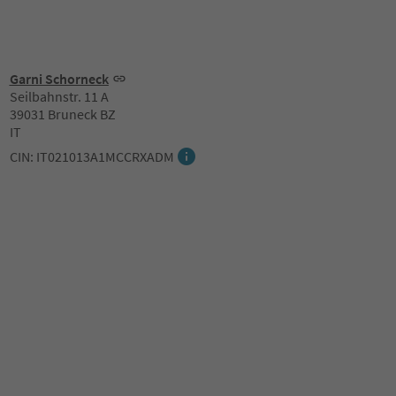
Garni Schorneck
Seilbahnstr. 11 A
39031 Bruneck BZ
IT
CIN: IT021013A1MCCRXADM