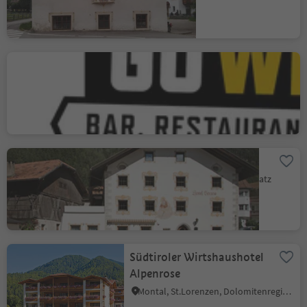
Go West
Bar.Restaurant.Sports
Bruneck Stadt, Bruneck, Dolomitenregion Kronplatz
Wonga Apartments
Gais, Dolomitenregion Kronplatz
Südtiroler Wirtshaushotel
Alpenrose
Montal, St.Lorenzen, Dolomitenregion Kronplatz