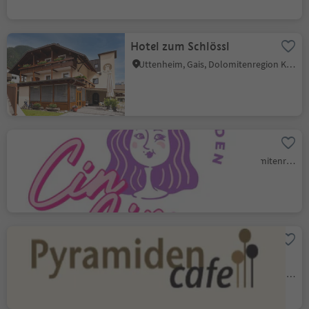
Hotel zum Schlössl
Uttenheim, Gais, Dolomitenregion Kronplatz
CinCin
Bruneck Stadt, Bruneck, Dolomitenregion Kronplatz
Jausenstation –
Pyramidencafe
Oberwielenbach, Percha, Dolomitenregion Kronplatz