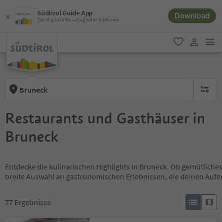
Südtirol Guide App
Download
Der digitale Reisebegleiter Südtirols
men
favorit
user lin
Bruneck
keine ak
Restaurants und Gasthäuser in
Bruneck
Entdecke die kulinarischen Highlights in Bruneck. Ob gemütliche
breite Auswahl an gastronomischen Erlebnissen, die deinen Aufe
77
Ergebnisse