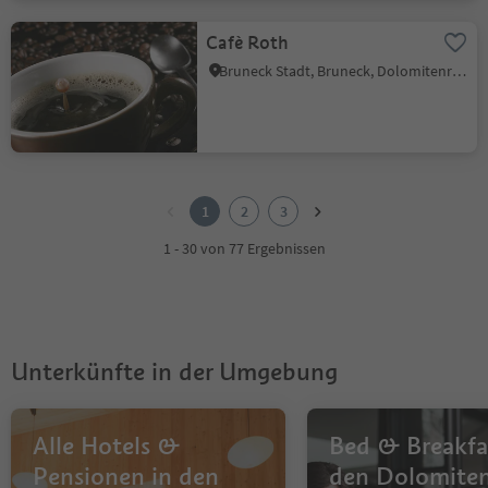
Cafè Roth
Bruneck Stadt, Bruneck, Dolomitenregion Kronplatz
1
2
1
2
3
3
1 - 30 von 77 Ergebnissen
Unterkünfte in der Umgebung
Alle Hotels &
Bed & Breakfa
Pensionen in den
den Dolomite