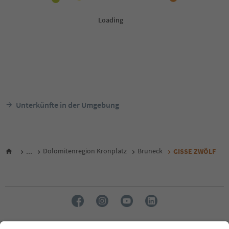
Unterkünfte in der Umgebung
...
Dolomitenregion Kronplatz
Bruneck
GISSE ZWÖLF