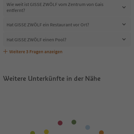
Wie weit ist GISSE ZWÖLF vom Zentrum von Gais
entfernt?
Hat GISSE ZWÖLF ein Restaurant vor Ort?
Hat GISSE ZWÖLF einen Pool?
Weitere
3
Fragen anzeigen
Erhalten die Gäste von GISSE ZWÖLF einen Südtirol
Sind Haustiere in der Unterkunft GISSE ZWÖLF erlaubt?
Welche Services bietet GISSE ZWÖLF?
Guestpass?
Weitere Unterkünfte in der Nähe