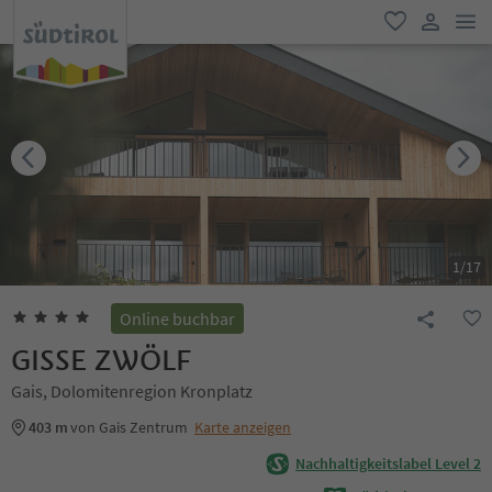
men
favorit
user lin
1
/
17
Online buchbar
GISSE ZWÖLF
Gais, Dolomitenregion Kronplatz
403 m
von Gais Zentrum
Karte anzeigen
Nachhaltigkeitslabel Level 2