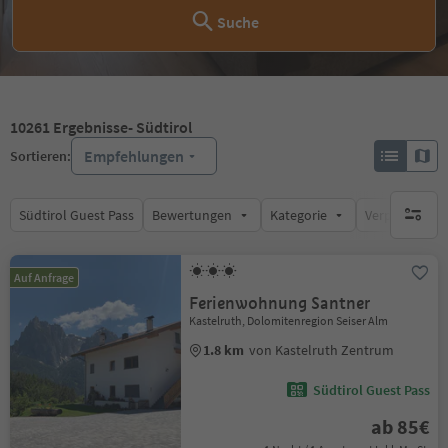
Suche
10261
Ergebnisse
- Südtirol
Empfehlungen
Sortieren:
Südtirol Guest Pass
Bewertungen
Kategorie
Verpflegungsa
keine ak
Auf Anfrage
Ferienwohnung Santner
Kastelruth, Dolomitenregion Seiser Alm
1.8 km
von Kastelruth Zentrum
Südtirol Guest Pass
ab 85€