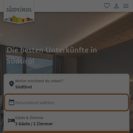
men
favorit
user lin
Die besten Unterkünfte in
Südtirol
Wohin möchtest du reisen?
Südtirol
Reisedatum wählen
Gäste & Zimmer
2 Gäste / 1 Zimmer