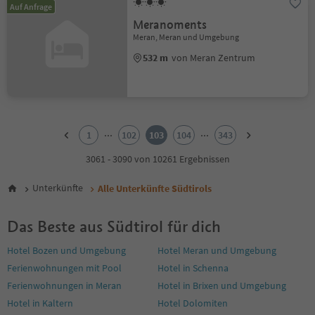
Auf Anfrage
Meranoments
Meran, Meran und Umgebung
532 m
von Meran Zentrum
1
2
...
...
1
102
103
104
343
3
4
3061 - 3090 von 10261 Ergebnissen
5
6
Unterkünfte
Alle Unterkünfte Südtirols
7
8
Das Beste aus Südtirol für dich
9
10
Hotel Bozen und Umgebung
Hotel Meran und Umgebung
11
Ferienwohnungen mit Pool
Hotel in Schenna
12
13
Ferienwohnungen in Meran
Hotel in Brixen und Umgebung
14
Hotel in Kaltern
Hotel Dolomiten
15