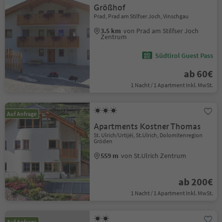
Größhof
Prad, Prad am Stilfser Joch, Vinschgau
3.5 km
von Prad am Stilfser Joch
Zentrum
Südtirol Guest Pass
ab 60€
1 Nacht / 1 Apartment Inkl. MwSt.
Auf Anfrage
Apartments Kostner Thomas
St. Ulrich/Urtijëi, St.Ulrich, Dolomitenregion
Gröden
559 m
von St.Ulrich Zentrum
ab 200€
1 Nacht / 1 Apartment Inkl. MwSt.
Auf Anfrage