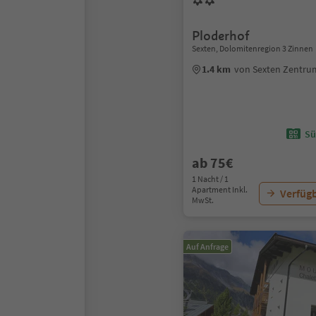
Ploderhof
Sexten, Dolomitenregion 3 Zinnen
1.4 km
von Sexten Zentru
Sü
ab 75€
1 Nacht / 1
Apartment Inkl.
Verfügb
MwSt.
Auf Anfrage