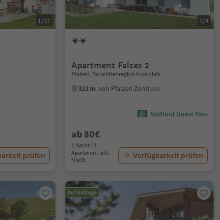
1/31
1/4
Apartment Falzes 2
Pfalzen, Dolomitenregion Kronplatz
323 m
von Pfalzen Zentrum
Südtirol Guest Pass
ab 80€
1 Nacht / 1
Apartment Inkl.
arkeit prüfen
Verfügbarkeit prüfen
MwSt.
Auf Anfrage