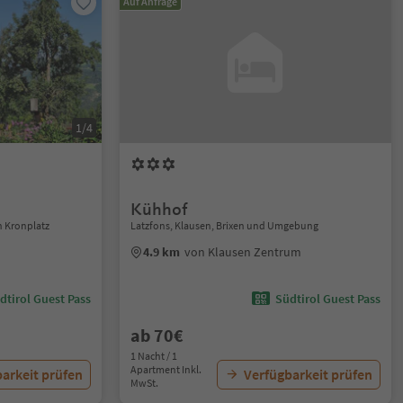
Auf Anfrage
1/4
Kühhof
n Kronplatz
Latzfons, Klausen, Brixen und Umgebung
4.9 km
von Klausen Zentrum
dtirol Guest Pass
Südtirol Guest Pass
ab 70€
1 Nacht / 1
Apartment Inkl.
arkeit prüfen
Verfügbarkeit prüfen
MwSt.