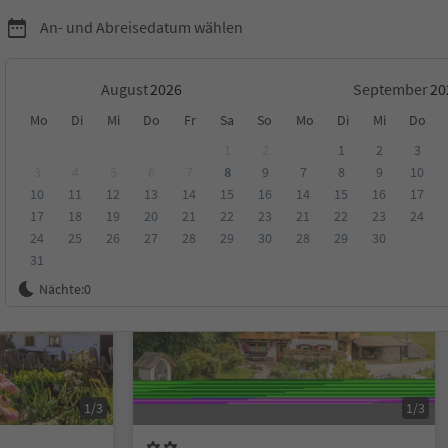
An- und Abreisedatum wählen
August
September
Mo
Di
Mi
Do
Fr
Sa
So
Mo
Di
Mi
Do
1
2
1
2
3
3
4
5
6
7
8
9
7
8
9
10
10
11
12
13
14
15
16
14
15
16
17
ungen
Kategorie
Verpflegungsart
Nachhaltige Unterkunft
17
18
19
20
21
22
23
21
22
23
24
24
25
26
27
28
29
30
28
29
30
31
Auf Anfrage
Nächte:
0
1/3
1/3