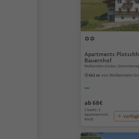
Apartments Plotschh
Bauernhof
Wolkenstein Gröden, Dolomitenre
661 m
von Wolkenstein G
ab 68€
1 Nacht / 1
Apartment Inkl.
Verfügb
MwSt.