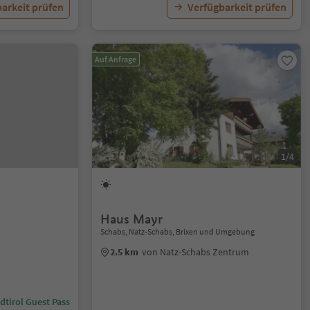
arkeit prüfen
Verfügbarkeit prüfen
Auf Anfrage
1/4
Haus Mayr
Schabs, Natz-Schabs, Brixen und Umgebung
2.5 km
von Natz-Schabs Zentrum
dtirol Guest Pass