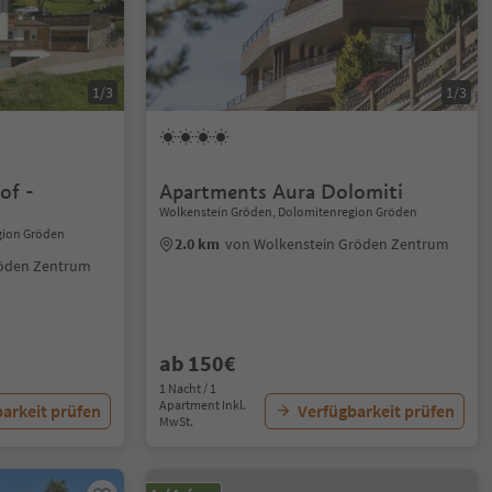
1/3
1/3
of -
Apartments Aura Dolomiti
Wolkenstein Gröden, Dolomitenregion Gröden
gion Gröden
2.0 km
von Wolkenstein Gröden Zentrum
röden Zentrum
ab 150€
1 Nacht / 1
Apartment Inkl.
arkeit prüfen
Verfügbarkeit prüfen
MwSt.