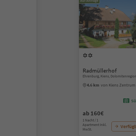
Auf Anfrage
Radmüllerhof
Ehrenburg, Kiens, Dolomitenregio
4.6 km
von Kiens Zentrum
Sü
ab 160€
1 Nacht / 1
Apartment Inkl.
Verfügb
MwSt.