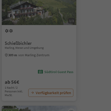
1/3
Schießbichler
Marling, Meran und Umgebung
309 m
von Marling Zentrum
Südtirol Guest Pass
ab 56€
1 Nacht / 2
Personen Inkl.
Verfügbarkeit prüfen
MwSt.