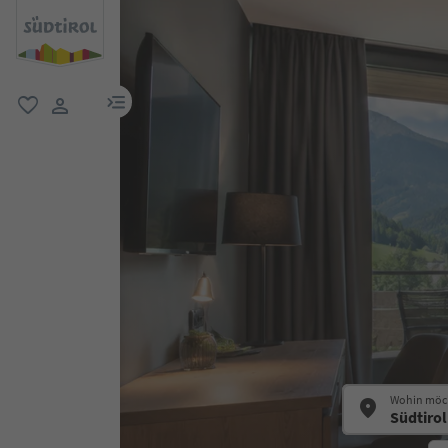
menu link
favorit
user link
Wohin möch