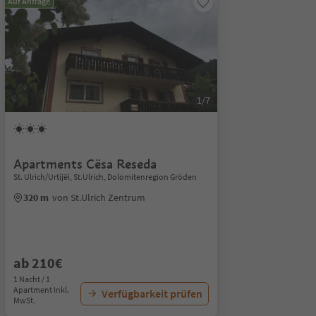
Auf Anfrage
1/7
Apartments Cësa Reseda
St. Ulrich/Urtijëi, St.Ulrich, Dolomitenregion Gröden
320 m
von St.Ulrich Zentrum
ab 210€
1 Nacht / 1
Apartment Inkl.
Verfügbarkeit prüfen
MwSt.