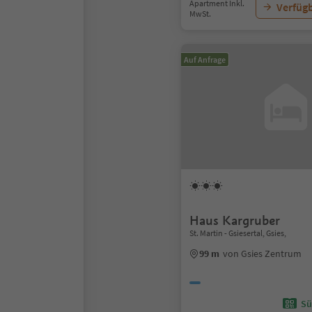
Apartment Inkl.
Verfügb
MwSt.
Auf Anfrage
Haus Kargruber
St. Martin - Gsiesertal, Gsies,
99 m
von Gsies Zentrum
Sü