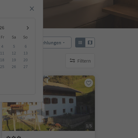
Fr
Sa
So
Empfehlungen
Sortieren:
4
5
6
11
12
13
18
19
20
Filtern
keine aktiven Filte
25
26
27
Auf Anfrage
1/5