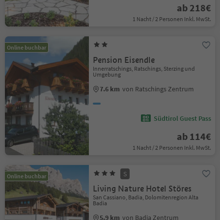
ab 218€
1 Nacht / 2 Personen Inkl. MwSt.
Online buchbar
Pension Eisendle
Innerratschings, Ratschings, Sterzing und
Umgebung
7.6 km
von Ratschings Zentrum
Südtirol Guest Pass
ab 114€
1 Nacht / 2 Personen Inkl. MwSt.
S
Online buchbar
Living Nature Hotel Störes
San Cassiano, Badia, Dolomitenregion Alta
Badia
5.9 km
von Badia Zentrum