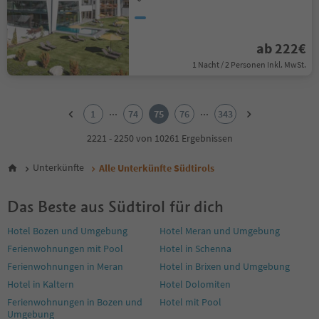
ab 222€
1 Nacht / 2 Personen Inkl. MwSt.
1
2
...
...
1
74
75
76
343
3
4
2221 - 2250 von 10261 Ergebnissen
5
6
Unterkünfte
Alle Unterkünfte Südtirols
7
8
Das Beste aus Südtirol für dich
9
10
Hotel Bozen und Umgebung
Hotel Meran und Umgebung
11
Ferienwohnungen mit Pool
Hotel in Schenna
12
13
Ferienwohnungen in Meran
Hotel in Brixen und Umgebung
14
Hotel in Kaltern
Hotel Dolomiten
15
Ferienwohnungen in Bozen und
Hotel mit Pool
16
Umgebung