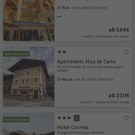
76 m
von La Val Zentrum
ab 164€
1 Nacht / 2 Personen Inkl. MwSt.
Online buchbar
Apartments Stua da Carlo
St. Ulrich/Urtijëi, St.Ulrich, Dolomitenregion
Gröden
485 m
von St.Ulrich Zentrum
ab 210€
1 Nacht / 1 Apartment Inkl. MwSt.
S
Online buchbar
Hotel Cosmea
Sureghes/Überwasser, St.Ulrich,