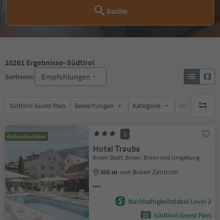
Suche
10261
Ergebnisse
- Südtirol
Empfehlungen
Sortieren:
Südtirol Guest Pass
Bewertungen
Kategorie
Verpflegungsa
keine ak
S
Online buchbar
Hotel Traube
Brixen Stadt, Brixen, Brixen und Umgebung
366 m
von Brixen Zentrum
Nachhaltigkeitslabel Level 2
Südtirol Guest Pass