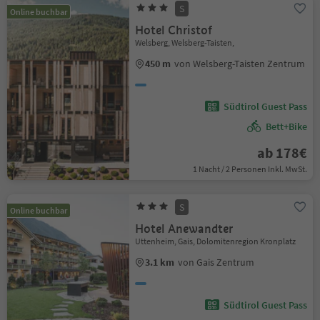
S
Online buchbar
Hotel Christof
Welsberg, Welsberg-Taisten,
450 m
von Welsberg-Taisten Zentrum
Südtirol Guest Pass
Bett+Bike
ab 178€
1 Nacht / 2 Personen Inkl. MwSt.
S
Online buchbar
Hotel Anewandter
Uttenheim, Gais, Dolomitenregion Kronplatz
3.1 km
von Gais Zentrum
Südtirol Guest Pass