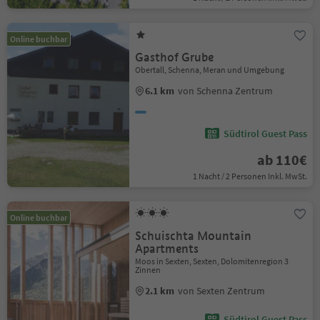
Online buchbar
Gasthof Grube
Obertall, Schenna, Meran und Umgebung
6.1 km
von Schenna Zentrum
Südtirol Guest Pass
ab 110€
1 Nacht / 2 Personen Inkl. MwSt.
Online buchbar
Schuischta Mountain
Apartments
Moos in Sexten, Sexten, Dolomitenregion 3
Zinnen
2.1 km
von Sexten Zentrum
Südtirol Guest Pass