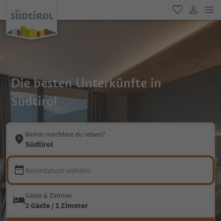
men
favorit
user lin
Die besten Unterkünfte in
Südtirol
Wohin möchtest du reisen?
Südtirol
Reisedatum wählen
Gäste & Zimmer
2 Gäste / 1 Zimmer