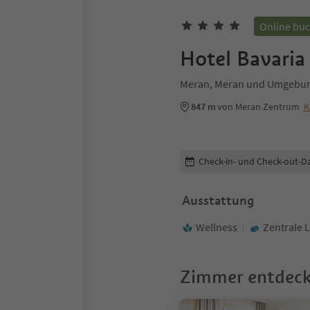
Online bu
Hotel Bavaria
Meran, Meran und Umgebu
847 m
von Meran Zentrum
K
Buchungsdetails bearbeiten
Check-in- und Check-out-D
Ausstattung
Wellness
Zentrale 
Zimmer entdec