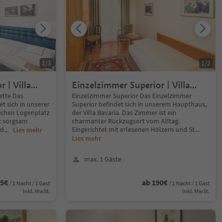
1
/
3
1
/
2
 | Villa
Einzelzimmer Superior | Villa
Bavaria
ette Das
Einzelzimmer Superior Das Einzelzimmer
t sich in unserer
Superior befindet sich in unserem Haupthaus,
lichen Logenplatz
der Villa Bavaria. Das Zimmer ist ein
it sorgsam
charmanter Rückzugsort vom Alltag.
nd
Eingerichtet mit erlesenen Hölzern und St
...
...
Lies mehr
Lies mehr
max. 1 Gäste
85€
ab 190€
/ 1 Nacht / 1 Gast
/ 1 Nacht / 1 Gast
Inkl. MwSt.
Inkl. MwSt.