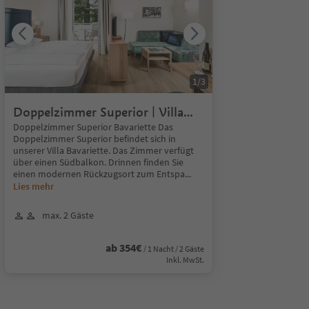
1
/
3
Doppelzimmer Superior | Villa
Bavariette
Doppelzimmer Superior Bavariette Das
Doppelzimmer Superior befindet sich in
unserer Villa Bavariette. Das Zimmer verfügt
über einen Südbalkon. Drinnen finden Sie
einen modernen Rückzugsort zum Entspa
...
Lies mehr
max. 2 Gäste
ab 354€
/ 1 Nacht / 2 Gäste
Inkl. MwSt.