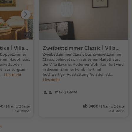
1
/
2
ve | Villa
Zweibettzimmer Classic | Villa
Bavaria
s Doppelzimmer
Zweibettzimmer Classic Das Zweibettzimmer
nserem Haupthaus,
Classic befindet sich in unserem Haupthaus,
 Parkettboden
der Villa Bavaria. Moderner Wohnkomfort wird
bel aus sorgsam
in diesem Zimmer kombiniert mit
hochwertiger Ausstattung. Von den ed
...
...
Lies mehr
Lies mehr
max. 2 Gäste
4€
ab 346€
/ 1 Nacht / 2 Gäste
/ 1 Nacht / 2 Gäste
Inkl. MwSt.
Inkl. MwSt.
n