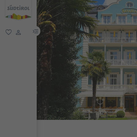
menu link
favorit
user link