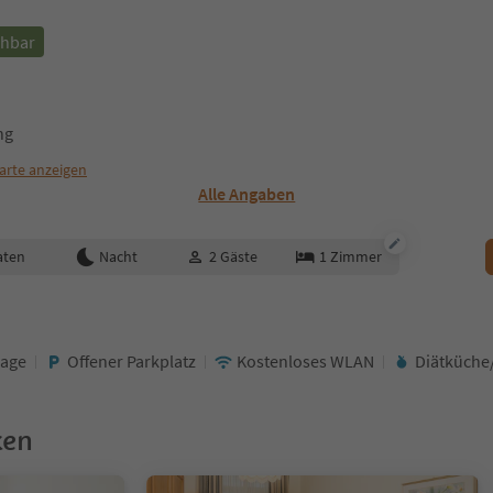
chbar
ng
arte anzeigen
Alle Angaben
aten
Nacht
2
Gäste
1
Zimmer
Lage
Offener Parkplatz
Kostenloses WLAN
Diätküche
ken