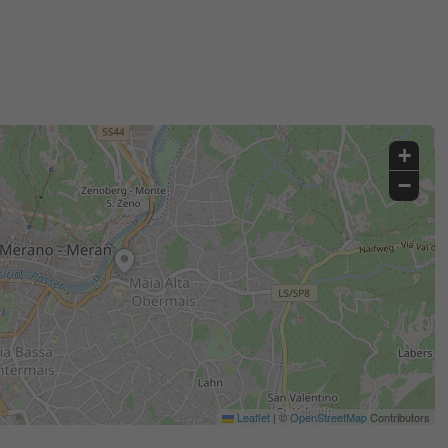
+
−
Leaflet
|
©
OpenStreetMap
Contributors