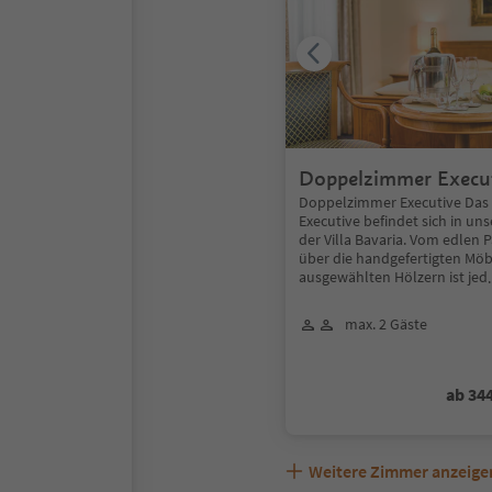
Doppelzimmer Executi
Bavaria
Doppelzimmer Executive Da
Executive befindet sich in u
der Villa Bavaria. Vom edlen
über die handgefertigten Mö
ausgewählten Hölzern ist jed
max. 2 Gäste
ab 34
Weitere Zimmer anzeige