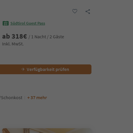
Südtirol Guest Pass
ab
318
€
/ 1 Nacht / 2 Gäste
Inkl. MwSt.
Verfügbarkeit prüfen
/Schonkost
+ 37 mehr