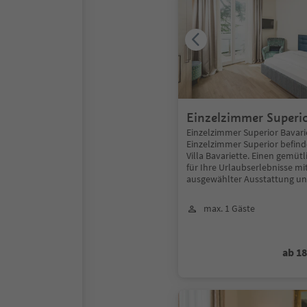
Einzelzimmer Superior
Bavariette
Einzelzimmer Superior Bavari
Einzelzimmer Superior befinde
Villa Bavariette. Einen gemüt
für Ihre Urlaubserlebnisse m
ausgewählter Ausstattung u
max. 1 Gäste
ab 1