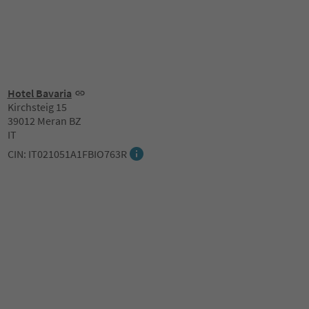
Hotel Bavaria
Kirchsteig 15
39012 Meran BZ
IT
CIN: IT021051A1FBIO763R