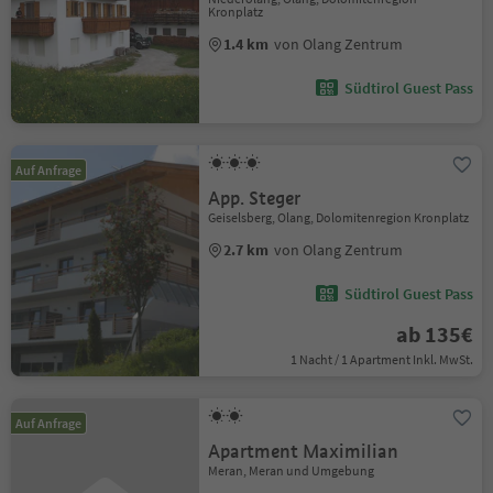
Kronplatz
1.4 km
von Olang Zentrum
Südtirol Guest Pass
Auf Anfrage
App. Steger
Geiselsberg, Olang, Dolomitenregion Kronplatz
2.7 km
von Olang Zentrum
Südtirol Guest Pass
ab 135€
1 Nacht / 1 Apartment Inkl. MwSt.
Auf Anfrage
Apartment Maximilian
Meran, Meran und Umgebung