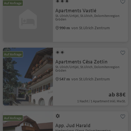
Auf Anfrage
Apartments Vastlé
St. Ulrich/Urtijëi, St.Ulrich, Dolomitenregion
Gröden
990 m
von St.Ulrich Zentrum
Auf Anfrage
Apartments Cësa Zotlin
St. Ulrich/Urtijëi, St.Ulrich, Dolomitenregion
Gröden
547 m
von St.Ulrich Zentrum
ab 88€
1 Nacht / 1 Apartment Inkl. MwSt.
Auf Anfrage
App. Jud Harald
Niederolang, Olang, Dolomitenregion