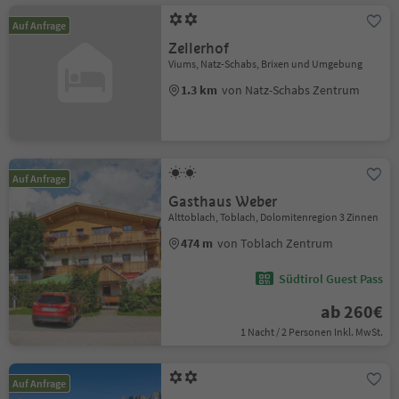
Auf Anfrage
Zellerhof
Viums, Natz-Schabs, Brixen und Umgebung
1.3 km
von Natz-Schabs Zentrum
Auf Anfrage
Gasthaus Weber
Alttoblach, Toblach, Dolomitenregion 3 Zinnen
474 m
von Toblach Zentrum
Südtirol Guest Pass
ab 260€
1 Nacht / 2 Personen Inkl. MwSt.
Auf Anfrage