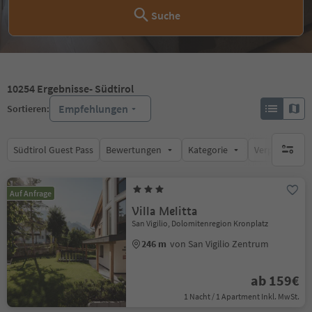
Suche
10254
Ergebnisse
- Südtirol
Empfehlungen
Sortieren:
Südtirol Guest Pass
Bewertungen
Kategorie
Verpflegungsa
keine ak
Auf Anfrage
Villa Melitta
San Vigilio, Dolomitenregion Kronplatz
246 m
von San Vigilio Zentrum
ab 159€
1 Nacht / 1 Apartment Inkl. MwSt.