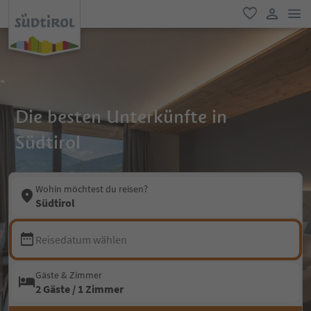
men
favorit
user lin
Die besten Unterkünfte in
Südtirol
Wohin möchtest du reisen?
Südtirol
Reisedatum wählen
Gäste & Zimmer
2 Gäste / 1 Zimmer