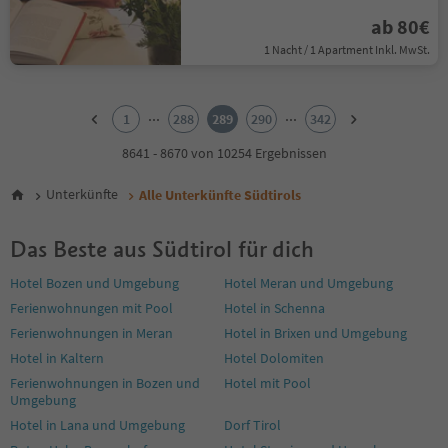
ab 80€
1 Nacht / 1 Apartment Inkl. MwSt.
1
2
...
...
1
288
289
290
342
3
4
8641 - 8670 von 10254 Ergebnissen
5
6
Unterkünfte
Alle Unterkünfte Südtirols
7
8
Das Beste aus Südtirol für dich
9
10
Hotel Bozen und Umgebung
Hotel Meran und Umgebung
11
Ferienwohnungen mit Pool
Hotel in Schenna
12
13
Ferienwohnungen in Meran
Hotel in Brixen und Umgebung
14
Hotel in Kaltern
Hotel Dolomiten
15
Ferienwohnungen in Bozen und
Hotel mit Pool
16
Umgebung
17
Hotel in Lana und Umgebung
Dorf Tirol
18