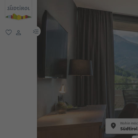
menu link
favorit
user link
Wohin möch