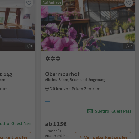
Auf Anfrage
1/8
1/22
t 143
Obermoarhof
nnen
Albeins, Brixen, Brixen und Umgebung
trum
5.0 km
von Brixen Zentrum
Südtirol Guest Pass
ab 115€
dtirol Guest Pass
1 Nacht / 1
Apartment Inkl.
arkeit prüfen
Verfügbarkeit prüfen