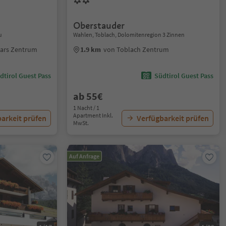
Oberstauder
u
Wahlen, Toblach, Dolomitenregion 3 Zinnen
hars Zentrum
1.9 km
von Toblach Zentrum
dtirol Guest Pass
Südtirol Guest Pass
ab 55€
1 Nacht / 1
Apartment Inkl.
arkeit prüfen
Verfügbarkeit prüfen
MwSt.
Auf Anfrage