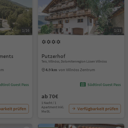
1/16
1/23
tments
Putzerhof
Teis, Villnöss, Dolomitenregion Lüsen Villnöss
rum
4.9 km
von Villnöss Zentrum
dtirol Guest Pass
Südtirol Guest Pass
ab 70€
1 Nacht / 1
Apartment Inkl.
arkeit prüfen
Verfügbarkeit prüfen
MwSt.