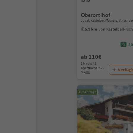
Oberortlhof
Juval, Kastelbell-Tschars, Vinschga
5.9 km
von Kastelbell-Tsc
Sü
ab 110€
1 Nacht / 1
Apartment Inkl.
Verfügb
MwSt.
Auf Anfrage