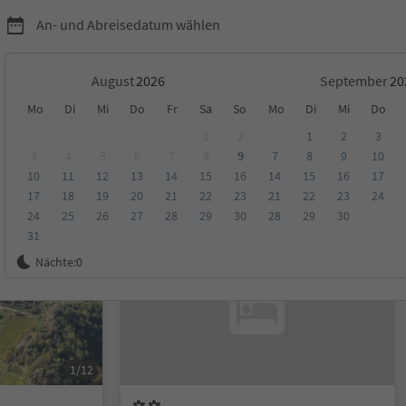
An- und Abreisedatum wählen
August
September
Mo
Di
Mi
Do
Fr
Sa
So
Mo
Di
Mi
Do
1
2
1
2
3
3
4
5
6
7
8
9
7
8
9
10
10
11
12
13
14
15
16
14
15
16
17
ungen
Kategorie
Verpflegungsart
Nachhaltige Unterkunft
17
18
19
20
21
22
23
21
22
23
24
24
25
26
27
28
29
30
28
29
30
31
Auf Anfrage
Nächte:
0
1/12