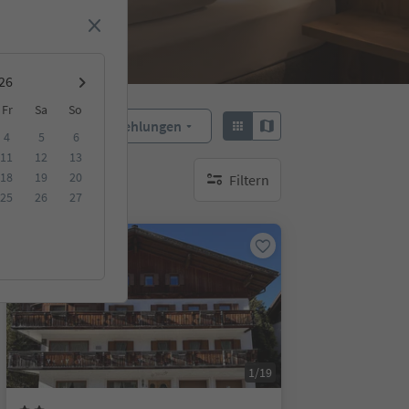
Fr
Sa
So
Empfehlungen
Sortieren:
4
5
6
11
12
13
18
19
20
Filtern
keine aktiven Filte
25
26
27
Auf Anfrage
1/19