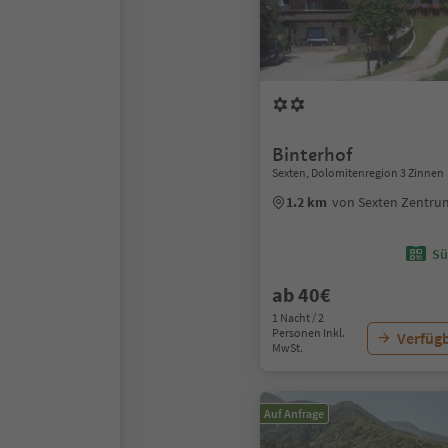
Binterhof
Sexten, Dolomitenregion 3 Zinnen
1.2 km
von Sexten Zentru
Sü
ab 40€
1 Nacht / 2
Personen Inkl.
Verfügb
MwSt.
Auf Anfrage