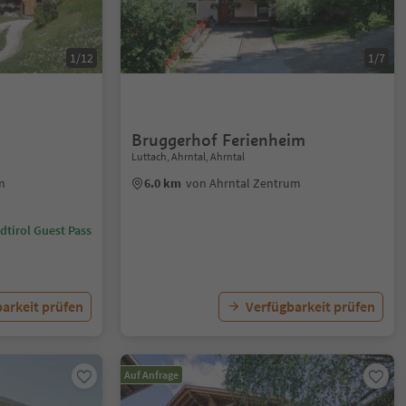
1/12
1/7
Bruggerhof Ferienheim
Luttach, Ahrntal, Ahrntal
m
6.0 km
von Ahrntal Zentrum
dtirol Guest Pass
arkeit prüfen
Verfügbarkeit prüfen
Auf Anfrage