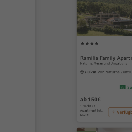
Ramilia Family Apar
Naturns, Meran und Umgebung
2.0 km
von Naturns Zent
Sü
ab 150€
1 Nacht / 1
Apartment Inkl.
Verfügb
MwSt.