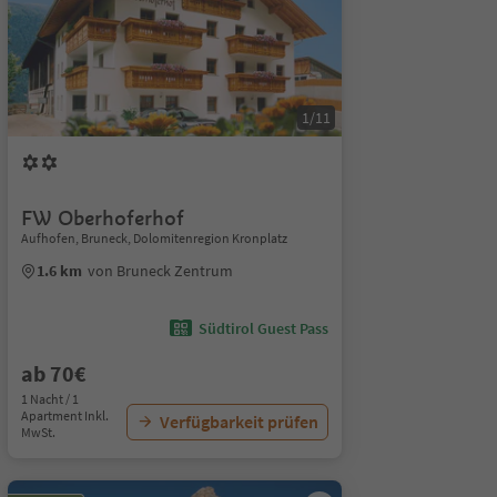
1/11
FW Oberhoferhof
Aufhofen, Bruneck, Dolomitenregion Kronplatz
1.6 km
von Bruneck Zentrum
Südtirol Guest Pass
ab 70€
1 Nacht / 1
Apartment Inkl.
Verfügbarkeit prüfen
MwSt.