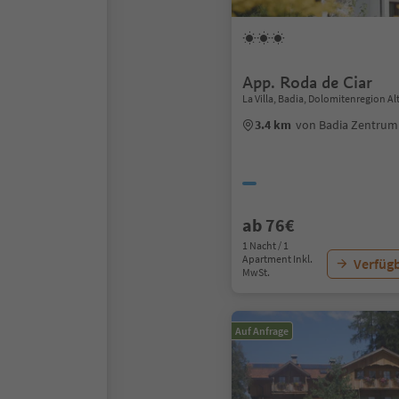
App. Roda de Ciar
La Villa, Badia, Dolomitenregion Al
3.4 km
von Badia Zentrum
ab 76€
1 Nacht / 1
Apartment Inkl.
Verfügb
MwSt.
Auf Anfrage