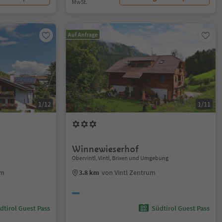
MwSt.
Auf Anfrage
1/12
1/11
Winnewieserhof
Obervintl, Vintl, Brixen und Umgebung
um
3.8 km
von Vintl Zentrum
dtirol Guest Pass
Südtirol Guest Pass