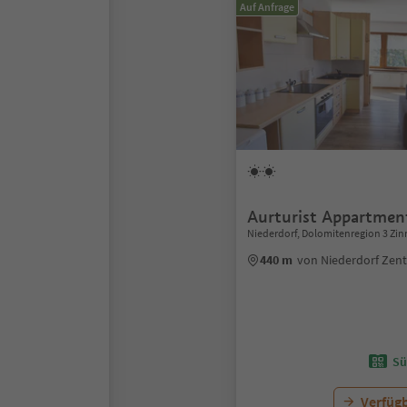
Auf Anfrage
Aurturist Appartmen
Niederdorf, Dolomitenregion 3 Zi
440 m
von Niederdorf Zen
Sü
Verfügb