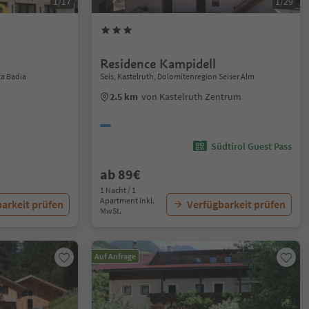
1/17
1/29
Residence Kampidell
ta Badia
Seis, Kastelruth, Dolomitenregion Seiser Alm
2.5 km
von Kastelruth Zentrum
Südtirol Guest Pass
ab 89€
1 Nacht / 1
Apartment Inkl.
arkeit prüfen
Verfügbarkeit prüfen
MwSt.
Auf Anfrage