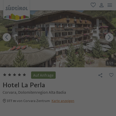
men
favorit
user lin
1
/
25
Auf Anfrage
Hotel La Perla
Corvara, Dolomitenregion Alta Badia
377 m
von Corvara Zentrum
Karte anzeigen