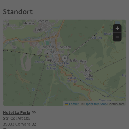
Standort
+
−
Leaflet
|
©
OpenStreetMap
Contributors
Hotel La Perla
Str. Col Alt 105
39033 Corvara BZ