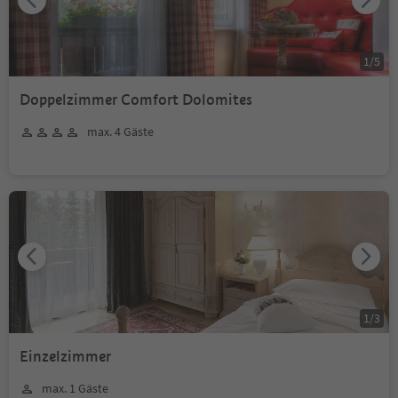
1
/
5
Doppelzimmer Comfort Dolomites
max. 4 Gäste
1
/
3
Einzelzimmer
max. 1 Gäste