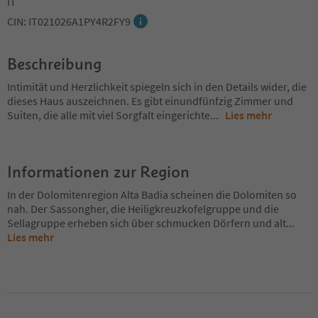
IT
CIN: IT021026A1PY4R2FY9
Beschreibung
Intimität und Herzlichkeit spiegeln sich in den Details wider, die
dieses Haus auszeichnen. Es gibt einundfünfzig Zimmer und
Suiten, die alle mit viel Sorgfalt eingerichte
...
Lies mehr
Informationen zur Region
In der Dolomitenregion Alta Badia scheinen die Dolomiten so
nah. Der Sassongher, die Heiligkreuzkofelgruppe und die
Sellagruppe erheben sich über schmucken Dörfern und alt
...
Lies mehr