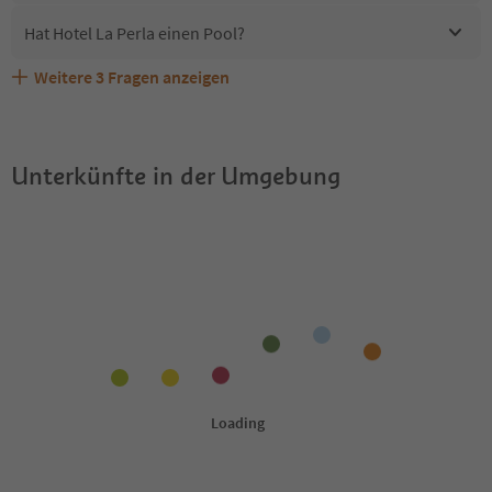
Hat Hotel La Perla einen Pool?
Weitere
3
Fragen anzeigen
Erhalten die Gäste von Hotel La Perla einen Südtirol
Sind Haustiere in der Unterkunft Hotel La Perla erlaubt?
Welche Services bietet Hotel La Perla?
Guestpass?
Unterkünfte in der Umgebung