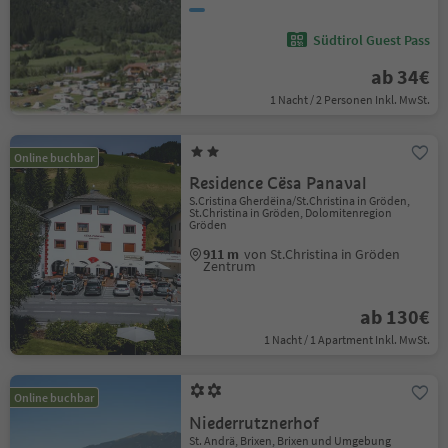
Südtirol Guest Pass
ab 34€
1 Nacht / 2 Personen Inkl. MwSt.
Online buchbar
Residence Cësa Panaval
S.Cristina Gherdëina/St.Christina in Gröden,
St.Christina in Gröden, Dolomitenregion
Gröden
911 m
von St.Christina in Gröden
Zentrum
ab 130€
1 Nacht / 1 Apartment Inkl. MwSt.
Online buchbar
Niederrutznerhof
St. Andrä, Brixen, Brixen und Umgebung