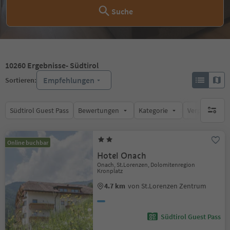
Suche
10260
Ergebnisse
- Südtirol
Empfehlungen
Sortieren:
Südtirol Guest Pass
Bewertungen
Kategorie
Verpflegungsa
keine ak
Online buchbar
Hotel Onach
Onach, St.Lorenzen, Dolomitenregion
Kronplatz
4.7 km
von St.Lorenzen Zentrum
Südtirol Guest Pass