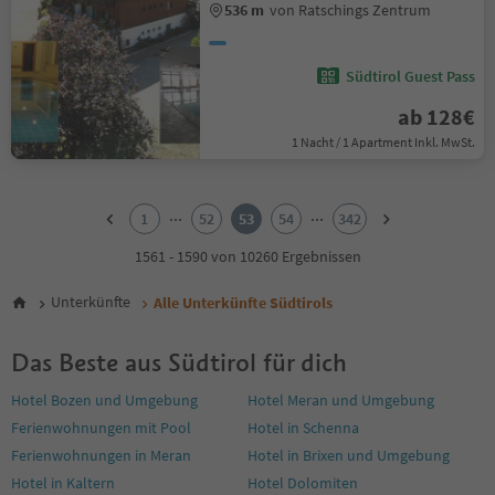
536 m
von Ratschings Zentrum
Südtirol Guest Pass
ab 128€
1 Nacht / 1 Apartment Inkl. MwSt.
1
2
...
...
1
52
53
54
342
3
4
1561 - 1590 von 10260 Ergebnissen
5
6
Unterkünfte
Alle Unterkünfte Südtirols
7
8
Das Beste aus Südtirol für dich
9
10
Hotel Bozen und Umgebung
Hotel Meran und Umgebung
11
Ferienwohnungen mit Pool
Hotel in Schenna
12
13
Ferienwohnungen in Meran
Hotel in Brixen und Umgebung
14
Hotel in Kaltern
Hotel Dolomiten