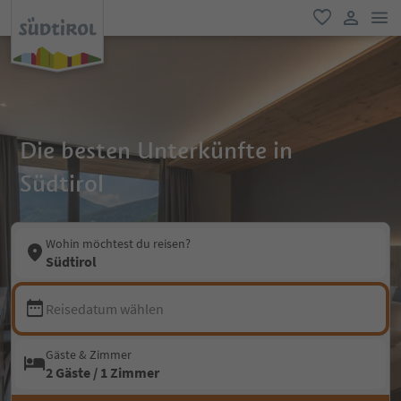
men
favorit
user lin
Die besten Unterkünfte in
Südtirol
Wohin möchtest du reisen?
Südtirol
Reisedatum wählen
Gäste & Zimmer
2 Gäste / 1 Zimmer