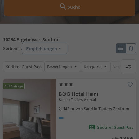
Suche
10254
Ergebnisse
- Südtirol
Empfehlungen
Sortieren:
Südtirol Guest Pass
Bewertungen
Kategorie
Verpflegungsa
keine ak
Auf Anfrage
B&B Hotel Heini
Sand in Taufers, Ahrntal
143 m
von Sand in Taufers Zentrum
Südtirol Guest Pass
ab 136€