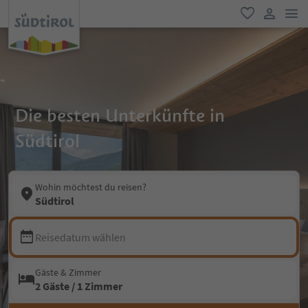
men
favorit
user lin
Die besten Unterkünfte in
Südtirol
Wohin möchtest du reisen?
Südtirol
Reisedatum wählen
Gäste & Zimmer
2 Gäste / 1 Zimmer