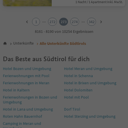
1 Nacht / 1 Apartment Inkl. MwSt.
1
2
...
...
1
272
273
274
342
3
4
8161 - 8190 von 10254 Ergebnissen
5
6
Unterkünfte
Alle Unterkünfte Südtirols
7
8
Das Beste aus Südtirol für dich
9
10
Hotel Bozen und Umgebung
Hotel Meran und Umgebung
11
Ferienwohnungen mit Pool
Hotel in Schenna
12
13
Ferienwohnungen in Meran
Hotel in Brixen und Umgebung
14
Hotel in Kaltern
Hotel Dolomiten
15
Ferienwohnungen in Bozen und
Hotel mit Pool
16
Umgebung
17
Hotel in Lana und Umgebung
Dorf Tirol
18
19
Roten Hahn Bauernhof
Hotel Sterzing und Umgebung
20
Camping in Meran und
21