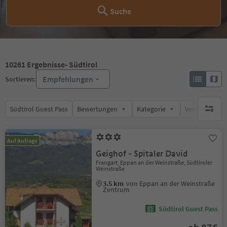
Suche
10261
Ergebnisse
- Südtirol
Empfehlungen
Sortieren:
Südtirol Guest Pass
Bewertungen
Kategorie
Verpflegungsa
keine ak
Auf Anfrage
Geighof - Spitaler David
Frangart, Eppan an der Weinstraße, Südtiroler
Weinstraße
3.5 km
von Eppan an der Weinstraße
Zentrum
Südtirol Guest Pass