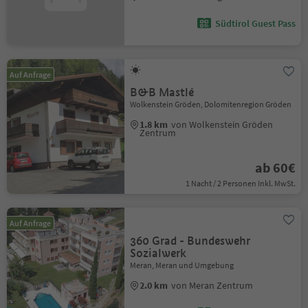
Südtirol Guest Pass
Auf Anfrage
B&B Mastlé
Wolkenstein Gröden, Dolomitenregion Gröden
1.8 km
von Wolkenstein Gröden
Zentrum
ab 60€
1 Nacht / 2 Personen Inkl. MwSt.
Auf Anfrage
360 Grad - Bundeswehr
Sozialwerk
Meran, Meran und Umgebung
2.0 km
von Meran Zentrum