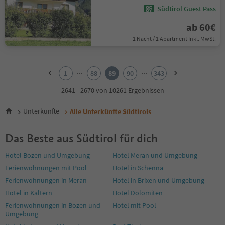
Südtirol Guest Pass
ab 60€
1 Nacht / 1 Apartment Inkl. MwSt.
1
2
...
...
1
88
89
90
343
3
4
2641 - 2670 von 10261 Ergebnissen
5
6
Unterkünfte
Alle Unterkünfte Südtirols
7
8
Das Beste aus Südtirol für dich
9
10
Hotel Bozen und Umgebung
Hotel Meran und Umgebung
11
Ferienwohnungen mit Pool
Hotel in Schenna
12
13
Ferienwohnungen in Meran
Hotel in Brixen und Umgebung
14
Hotel in Kaltern
Hotel Dolomiten
15
Ferienwohnungen in Bozen und
Hotel mit Pool
16
Umgebung
17