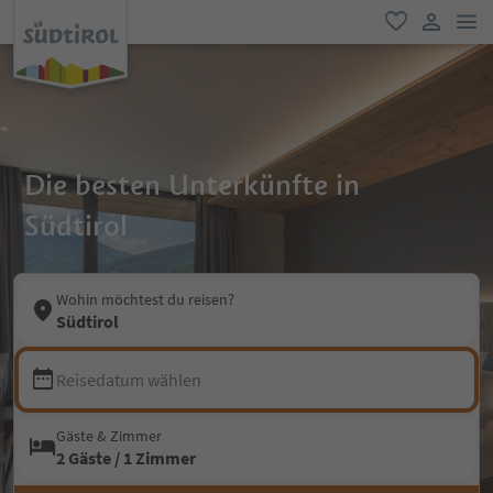
men
favorit
user lin
Die besten Unterkünfte in
Südtirol
Wohin möchtest du reisen?
Südtirol
Reisedatum wählen
Gäste & Zimmer
2 Gäste / 1 Zimmer