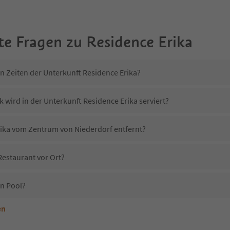
te Fragen zu
Residence Erika
in Zeiten der Unterkunft Residence Erika?
 wird in der Unterkunft Residence Erika serviert?
Erika vom Zentrum von Niederdorf entfernt?
Restaurant vor Ort?
en Pool?
en
terkunft Residence Erika erlaubt?
esidence Erika?
Erhalten die Gäste von Residence Erika einen Südtirol Guestpass?