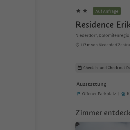
Auf Anfrage
Residence Eri
Niederdorf, Dolomitenregio
117 m
von Niederdorf Zentr
Buchungsdetails bearbeiten
Check-in- und Check-out-D
Ausstattung
Offener Parkplatz
K
Zimmer entdec