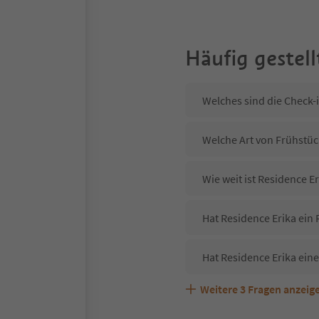
Häufig gestell
Welches sind die Check-
Welche Art von Frühstück
Wie weit ist Residence 
Hat Residence Erika ein 
Hat Residence Erika ein
Weitere
3
Fragen anzeig
Sind Haustiere in der Un
Welche Services bietet R