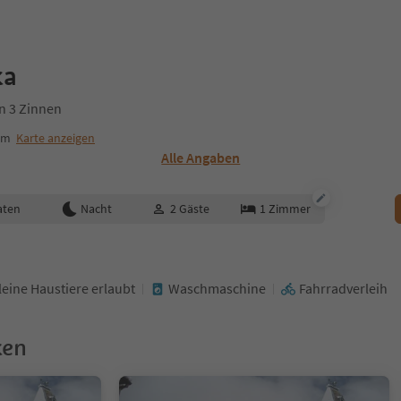
ka
n 3 Zinnen
um
Karte anzeigen
Alle Angaben
aten
Nacht
2
Gäste
1
Zimmer
leine Haustiere erlaubt
Waschmaschine
Fahrradverleih
ken