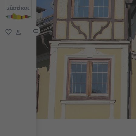
menu link
favorit
user link