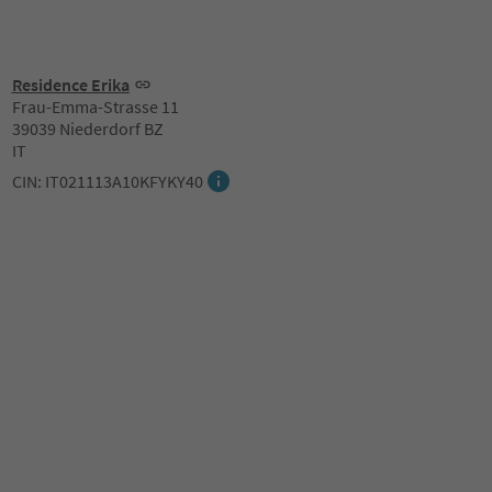
Residence Erika
Frau-Emma-Strasse 11
39039 Niederdorf BZ
IT
CIN: IT021113A10KFYKY40