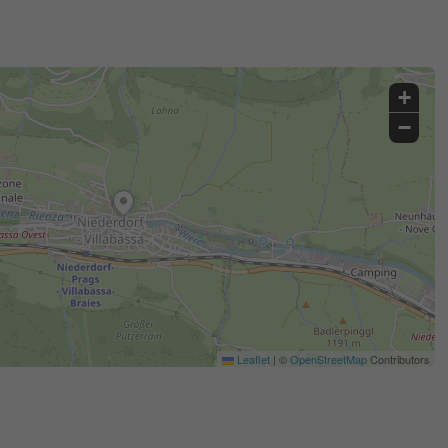
+
−
Leaflet
|
©
OpenStreetMap
Contributors