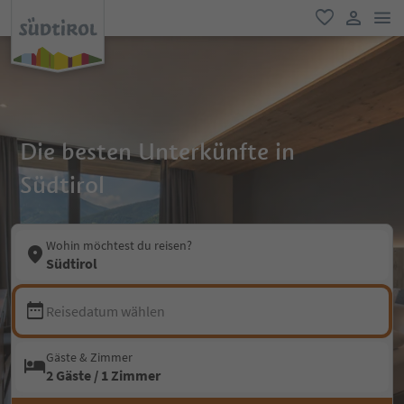
men
favorit
user lin
Die besten Unterkünfte in
Südtirol
Wohin möchtest du reisen?
Südtirol
Reisedatum wählen
Gäste & Zimmer
2 Gäste / 1 Zimmer