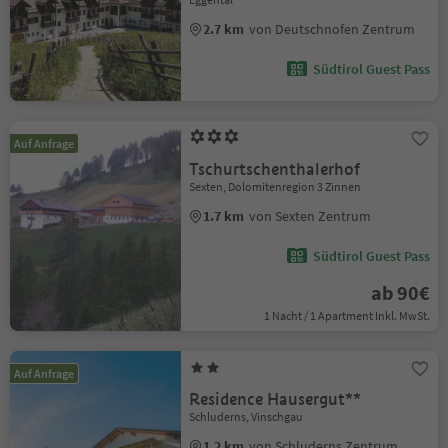
2.7 km
von Deutschnofen Zentrum
Südtirol Guest Pass
Auf Anfrage
Tschurtschenthalerhof
Sexten, Dolomitenregion 3 Zinnen
1.7 km
von Sexten Zentrum
Südtirol Guest Pass
ab 90€
1 Nacht / 1 Apartment Inkl. MwSt.
Auf Anfrage
Residence Hausergut**
Schluderns, Vinschgau
1.2 km
von Schluderns Zentrum