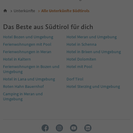
5
6
Unterkünfte
Alle Unterkünfte Südtirols
7
8
Das Beste aus Südtirol für dich
9
10
Hotel Bozen und Umgebung
Hotel Meran und Umgebung
11
Ferienwohnungen mit Pool
Hotel in Schenna
12
13
Ferienwohnungen in Meran
Hotel in Brixen und Umgebung
14
Hotel in Kaltern
Hotel Dolomiten
15
Ferienwohnungen in Bozen und
Hotel mit Pool
16
Umgebung
17
Hotel in Lana und Umgebung
Dorf Tirol
18
19
Roten Hahn Bauernhof
Hotel Sterzing und Umgebung
20
Camping in Meran und
21
Umgebung
22
23
24
25
26