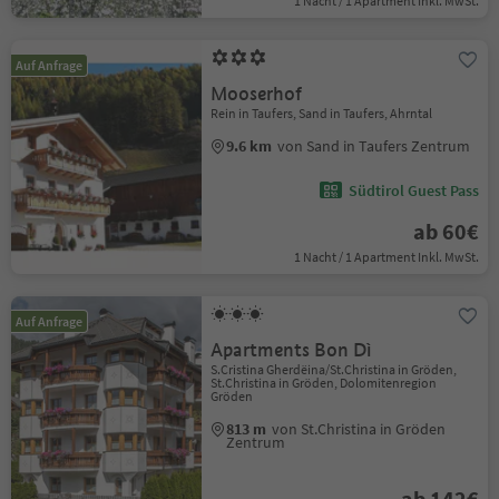
1 Nacht / 1 Apartment Inkl. MwSt.
Auf Anfrage
Mooserhof
Rein in Taufers, Sand in Taufers, Ahrntal
9.6 km
von Sand in Taufers Zentrum
Südtirol Guest Pass
ab 60€
1 Nacht / 1 Apartment Inkl. MwSt.
Auf Anfrage
Apartments Bon Dì
S.Cristina Gherdëina/St.Christina in Gröden,
St.Christina in Gröden, Dolomitenregion
Gröden
813 m
von St.Christina in Gröden
Zentrum
ab 142€