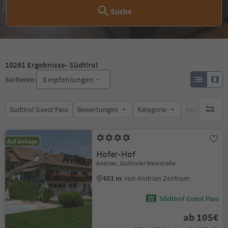
Suche
10261
Ergebnisse
- Südtirol
Empfehlungen
Sortieren:
Südtirol Guest Pass
Bewertungen
Kategorie
Verpflegungsa
keine ak
Auf Anfrage
Hofer-Hof
Andrian, Südtiroler Weinstraße
651 m
von Andrian Zentrum
Südtirol Guest Pass
ab 105€