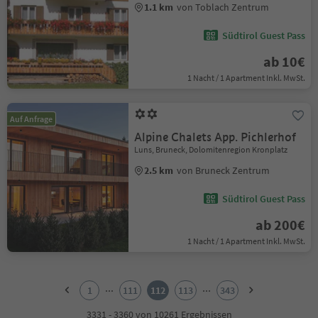
1.1 km
von Toblach Zentrum
Südtirol Guest Pass
ab 10€
1 Nacht / 1 Apartment Inkl. MwSt.
Auf Anfrage
Alpine Chalets App. Pichlerhof
Luns, Bruneck, Dolomitenregion Kronplatz
2.5 km
von Bruneck Zentrum
Südtirol Guest Pass
ab 200€
1 Nacht / 1 Apartment Inkl. MwSt.
1
2
...
...
1
111
112
113
343
3
4
3331 - 3360 von 10261 Ergebnissen