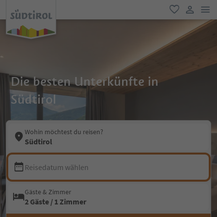
men
favorit
user lin
Die besten Unterkünfte in
Südtirol
Wohin möchtest du reisen?
Südtirol
Reisedatum wählen
Gäste & Zimmer
2 Gäste / 1 Zimmer