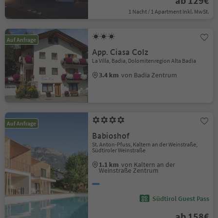
ab 129€
1 Nacht / 1 Apartment Inkl. MwSt.
Auf Anfrage
App. Ciasa Colz
La Villa, Badia, Dolomitenregion Alta Badia
3.4 km
von Badia Zentrum
Auf Anfrage
Babioshof
St. Anton-Pfuss, Kaltern an der Weinstraße,
Südtiroler Weinstraße
1.1 km
von Kaltern an der
Weinstraße Zentrum
Südtirol Guest Pass
ab 158€