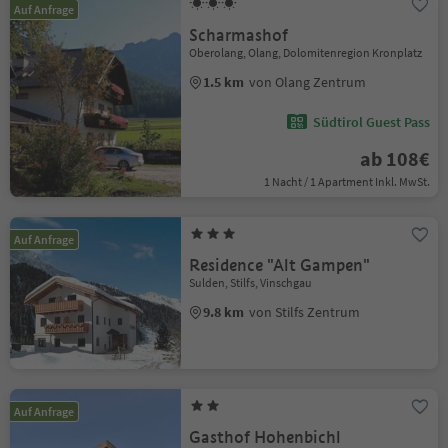
Auf Anfrage
Scharmashof
Oberolang, Olang, Dolomitenregion Kronplatz
1.5 km
von Olang Zentrum
Südtirol Guest Pass
ab 108€
1 Nacht / 1 Apartment Inkl. MwSt.
Auf Anfrage
Residence "Alt Gampen"
Sulden, Stilfs, Vinschgau
9.8 km
von Stilfs Zentrum
Auf Anfrage
Gasthof Hohenbichl