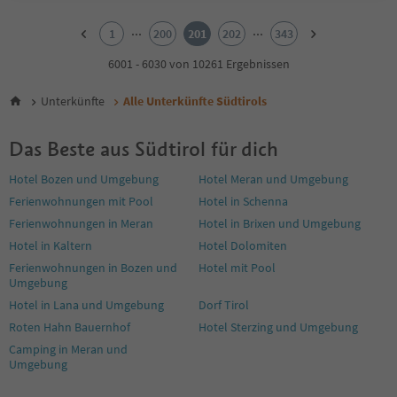
1
2
...
...
1
200
201
202
343
3
4
6001 - 6030 von 10261 Ergebnissen
5
6
Unterkünfte
Alle Unterkünfte Südtirols
7
8
Das Beste aus Südtirol für dich
9
10
Hotel Bozen und Umgebung
Hotel Meran und Umgebung
11
Ferienwohnungen mit Pool
Hotel in Schenna
12
13
Ferienwohnungen in Meran
Hotel in Brixen und Umgebung
14
Hotel in Kaltern
Hotel Dolomiten
15
Ferienwohnungen in Bozen und
Hotel mit Pool
16
Umgebung
17
Hotel in Lana und Umgebung
Dorf Tirol
18
19
Roten Hahn Bauernhof
Hotel Sterzing und Umgebung
20
Camping in Meran und
21
Umgebung
22