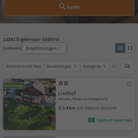
Suche
10261
Ergebnisse
- Südtirol
Empfehlungen
Sortieren:
Südtirol Guest Pass
Bewertungen
Kategorie
Verpflegungsa
keine ak
Auf Anfrage
Linthof
Naturns, Meran und Umgebung
2.4 km
von Naturns Zentrum
Südtirol Guest Pass