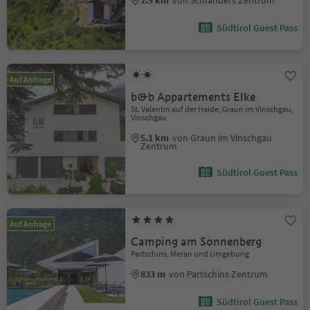
2.5 km
von Schlanders Zentrum
Südtirol Guest Pass
Auf Anfrage
b&b Appartements Elke
St. Valentin auf der Haide, Graun im Vinschgau,
Vinschgau
5.1 km
von Graun im Vinschgau
Zentrum
Südtirol Guest Pass
Auf Anfrage
Camping am Sonnenberg
Partschins, Meran und Umgebung
833 m
von Partschins Zentrum
Südtirol Guest Pass