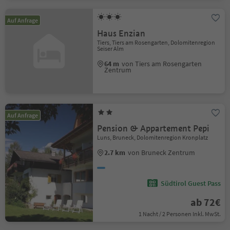
Auf Anfrage
Haus Enzian
Tiers, Tiers am Rosengarten, Dolomitenregion
Seiser Alm
64 m
von Tiers am Rosengarten
Zentrum
Auf Anfrage
Pension & Appartement Pepi
Luns, Bruneck, Dolomitenregion Kronplatz
2.7 km
von Bruneck Zentrum
Südtirol Guest Pass
ab 72€
1 Nacht / 2 Personen Inkl. MwSt.