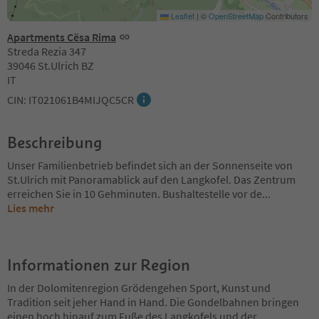
Leaflet
|
©
OpenStreetMap
Contributors
Apartments Cësa Rima
Streda Rezia 347
39046 St.Ulrich BZ
IT
CIN: IT021061B4MIJQC5CR
Beschreibung
Unser Familienbetrieb befindet sich an der Sonnenseite von
St.Ulrich mit Panoramablick auf den Langkofel. Das Zentrum
erreichen Sie in 10 Gehminuten. Bushaltestelle vor de
...
Lies mehr
Informationen zur Region
In der Dolomitenregion Grödengehen Sport, Kunst und
Tradition seit jeher Hand in Hand. Die Gondelbahnen bringen
einen hoch hinauf zum Fuße des Langkofels und der