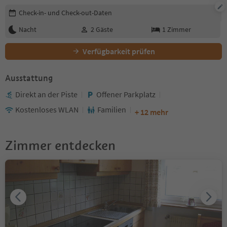
Buchungsdetails bearbeiten
Check-in- und Check-out-Daten
Nacht
2
Gäste
1
Zimmer
Verfügbarkeit prüfen
Ausstattung
Direkt an der Piste
Offener Parkplatz
Kostenloses WLAN
Familien
+ 12 mehr
Zimmer entdecken