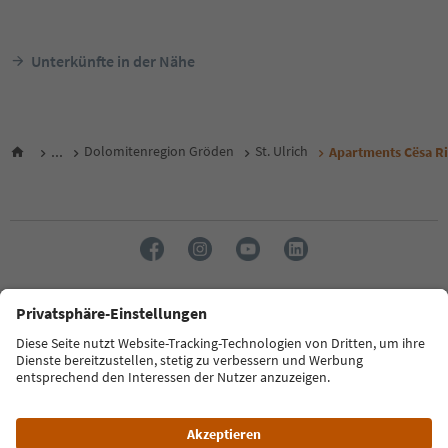
Unterkünfte in der Nähe
...
Dolomitenregion Gröden
St. Ulrich
Apartments Cësa R
Sprache: Deutsch
FAQ
Kontakt
Presse
MICE
Datenschutzerklärung
AGB
Impressum
Cookie Policy
Film commission
Über uns
Zugänglichkeitserklärung
Südtirol B2B