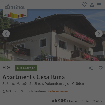
men
favorit
user lin
1
/
3
Auf Anfrage
Apartments Cësa Rima
St. Ulrich/Urtijëi, St.Ulrich, Dolomitenregion Gröden
932 m
von St.Ulrich Zentrum
Karte anzeigen
ab
90
€
1 Apartment / 1 Nacht / 2 Gäste