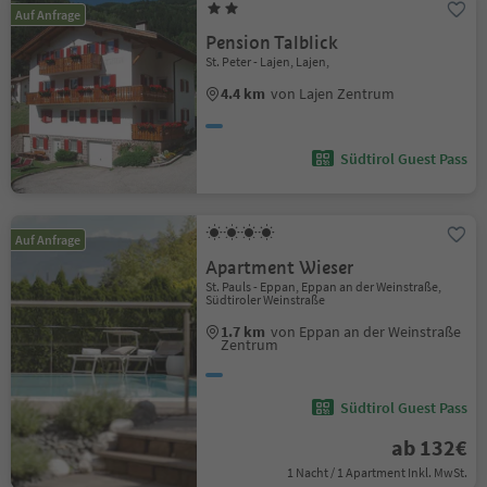
Auf Anfrage
Pension Talblick
St. Peter - Lajen, Lajen,
4.4 km
von Lajen Zentrum
Südtirol Guest Pass
Auf Anfrage
Apartment Wieser
St. Pauls - Eppan, Eppan an der Weinstraße,
Südtiroler Weinstraße
1.7 km
von Eppan an der Weinstraße
Zentrum
Südtirol Guest Pass
ab 132€
1 Nacht / 1 Apartment Inkl. MwSt.