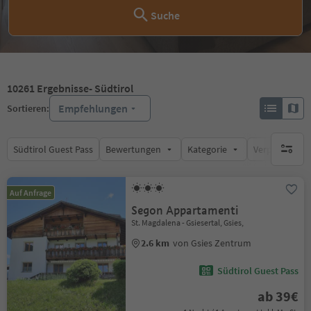
Suche
10261
Ergebnisse
- Südtirol
Empfehlungen
Sortieren:
Südtirol Guest Pass
Bewertungen
Kategorie
Verpflegungsa
keine ak
Auf Anfrage
Segon Appartamenti
St. Magdalena - Gsiesertal, Gsies,
2.6 km
von Gsies Zentrum
Südtirol Guest Pass
ab 39€