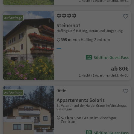
1 Nacht / 1 Apartment Inkl. MwSt.
Auf Anfrage
Steinerhof
Hafling Dorf, Hafling, Meran und Umgebung
395 m
von Hafling Zentrum
Südtirol Guest Pass
ab 80€
1 Nacht / 1 Apartment Inkl. MwSt.
Auf Anfrage
Appartements Solaris
St. Valentin auf der Haide, Graun im Vinschgau,
Vinschgau
5.1 km
von Graun im Vinschgau
Zentrum
Südtirol Guest Pass