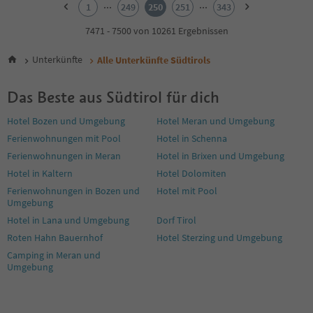
2
...
...
1
249
250
251
343
3
4
7471 - 7500 von 10261 Ergebnissen
5
6
Unterkünfte
Alle Unterkünfte Südtirols
7
8
Das Beste aus Südtirol für dich
9
10
Hotel Bozen und Umgebung
Hotel Meran und Umgebung
11
Ferienwohnungen mit Pool
Hotel in Schenna
12
13
Ferienwohnungen in Meran
Hotel in Brixen und Umgebung
14
Hotel in Kaltern
Hotel Dolomiten
15
Ferienwohnungen in Bozen und
Hotel mit Pool
16
Umgebung
17
Hotel in Lana und Umgebung
Dorf Tirol
18
19
Roten Hahn Bauernhof
Hotel Sterzing und Umgebung
20
Camping in Meran und
21
Umgebung
22
23
24