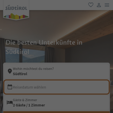
men
favorit
user lin
Die besten Unterkünfte in
Südtirol
Wohin möchtest du reisen?
Südtirol
Reisedatum wählen
Gäste & Zimmer
2 Gäste / 1 Zimmer