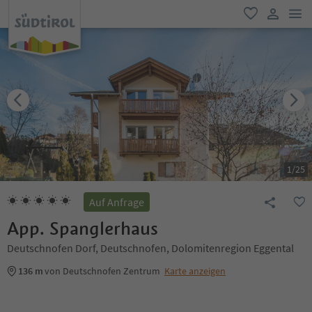
men
favorit
user lin
1
/
25
Auf Anfrage
App. Spanglerhaus
Deutschnofen Dorf, Deutschnofen, Dolomitenregion Eggental
136 m
von Deutschnofen Zentrum
Karte anzeigen