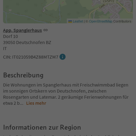
Leaflet
|
©
OpenStreetMap
Contributors
App. Spanglerhaus
Dorf 10
39050 Deutschnofen BZ
IT
CIN: IT021059B4Z88MTZM7
Beschreibung
Die Wohnungen im Spanglerhaus mit Freischwimmbad liegen
im sonnigen Ortskern von Deutschnofen, zwischen
Rosengarten und Latemar. 2 geräumige Ferienwohnungen für
etwa 2 b
...
Lies mehr
Informationen zur Region