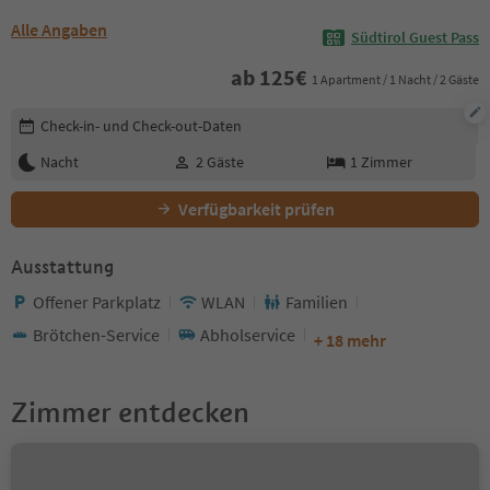
Alle Angaben
Südtirol Guest Pass
ab
125
€
1 Apartment / 1 Nacht / 2 Gäste
Buchungsdetails bearbeiten
Check-in- und Check-out-Daten
Nacht
2
Gäste
1
Zimmer
Verfügbarkeit prüfen
Ausstattung
Offener Parkplatz
WLAN
Familien
Brötchen-Service
Abholservice
+ 18 mehr
Zimmer entdecken