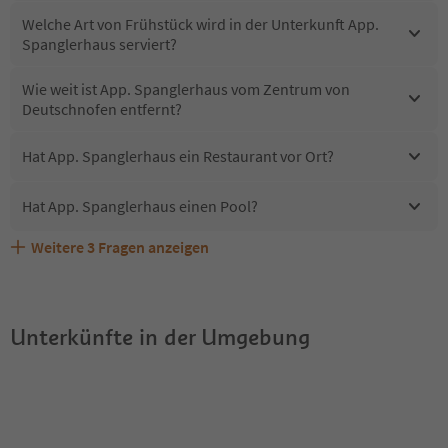
Welche Art von Frühstück wird in der Unterkunft App.
Spanglerhaus serviert?
Wie weit ist App. Spanglerhaus vom Zentrum von
Deutschnofen entfernt?
Hat App. Spanglerhaus ein Restaurant vor Ort?
Hat App. Spanglerhaus einen Pool?
Weitere
3
Fragen anzeigen
Sind Haustiere in der Unterkunft App. Spanglerhaus
Erhalten die Gäste von App. Spanglerhaus einen Südtirol
Welche Services bietet App. Spanglerhaus?
erlaubt?
Guestpass?
Unterkünfte in der Umgebung