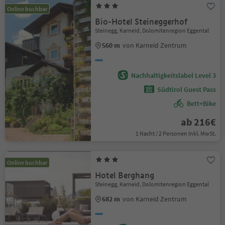
Online buchbar
Bio-Hotel Steineggerhof
Steinegg, Karneid, Dolomitenregion Eggental
560 m
von Karneid Zentrum
Nachhaltigkeitslabel Level 3
Südtirol Guest Pass
Bett+Bike
ab 216€
1 Nacht / 2 Personen Inkl. MwSt.
Online buchbar
Hotel Berghang
Steinegg, Karneid, Dolomitenregion Eggental
682 m
von Karneid Zentrum