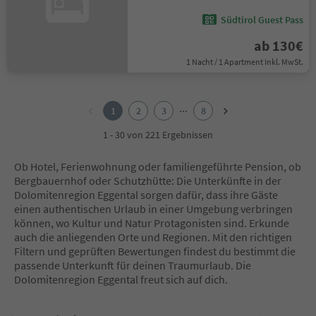
Südtirol Guest Pass
ab 130€
1 Nacht / 1 Apartment Inkl. MwSt.
1
2
...
1
2
3
8
3
4
1 - 30 von 221 Ergebnissen
5
6
Ob Hotel, Ferienwohnung oder familiengeführte Pension, ob
7
Bergbauernhof oder Schutzhütte: Die Unterkünfte in der
8
Dolomitenregion Eggental sorgen dafür, dass ihre Gäste
einen authentischen Urlaub in einer Umgebung verbringen
können, wo Kultur und Natur Protagonisten sind. Erkunde
auch die anliegenden Orte und Regionen. Mit den richtigen
Filtern und geprüften Bewertungen findest du bestimmt die
passende Unterkunft für deinen Traumurlaub. Die
Dolomitenregion Eggental freut sich auf dich.