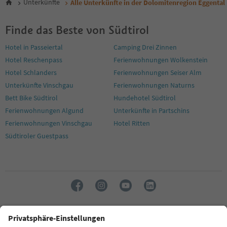
Unterkünfte
Alle Unterkünfte in der Dolomitenregion Eggental
Finde das Beste von Südtirol
Hotel in Passeiertal
Camping Drei Zinnen
Hotel Reschenpass
Ferienwohnungen Wolkenstein
Hotel Schlanders
Ferienwohnungen Seiser Alm
Unterkünfte Vinschgau
Ferienwohnungen Naturns
Bett Bike Südtirol
Hundehotel Südtirol
Ferienwohnungen Algund
Unterkünfte in Partschins
Ferienwohnungen Vinschgau
Hotel Ritten
Südtiroler Guestpass
Sprache: Deutsch