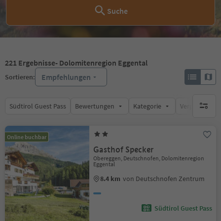
Suche
221
Ergebnisse
- Dolomitenregion Eggental
Empfehlungen
Sortieren:
Südtirol Guest Pass
Bewertungen
Kategorie
Verpflegungsa
keine ak
Online buchbar
Gasthof Specker
Obereggen, Deutschnofen, Dolomitenregion
Eggental
8.4 km
von Deutschnofen Zentrum
Südtirol Guest Pass