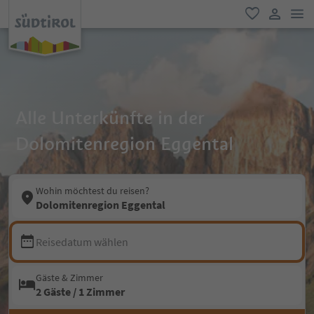
men
favorit
user lin
Alle Unterkünfte in der
Dolomitenregion Eggental
Wohin möchtest du reisen?
Dolomitenregion Eggental
Reisedatum wählen
Gäste & Zimmer
2 Gäste / 1 Zimmer