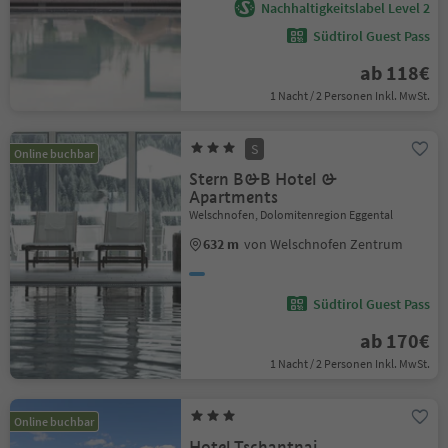
Nachhaltigkeitslabel Level 2
Südtirol Guest Pass
ab 118€
1 Nacht / 2 Personen Inkl. MwSt.
S
Online buchbar
Stern B&B Hotel &
Apartments
Welschnofen, Dolomitenregion Eggental
632 m
von Welschnofen Zentrum
Südtirol Guest Pass
ab 170€
1 Nacht / 2 Personen Inkl. MwSt.
Online buchbar
Hotel Tschantnai