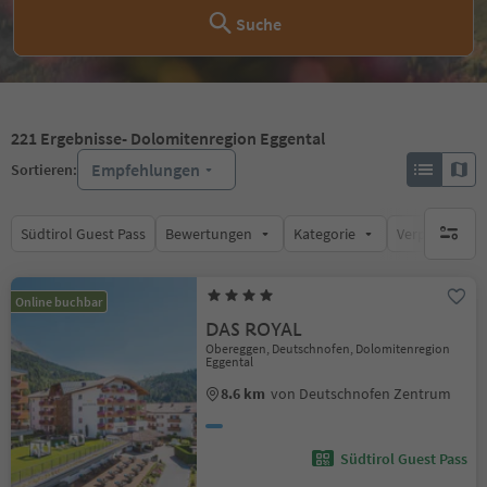
Suche
221
Ergebnisse
- Dolomitenregion Eggental
Empfehlungen
Sortieren:
Südtirol Guest Pass
Bewertungen
Kategorie
Verpflegungsa
keine ak
Online buchbar
DAS ROYAL
Obereggen, Deutschnofen, Dolomitenregion
Eggental
8.6 km
von Deutschnofen Zentrum
Südtirol Guest Pass