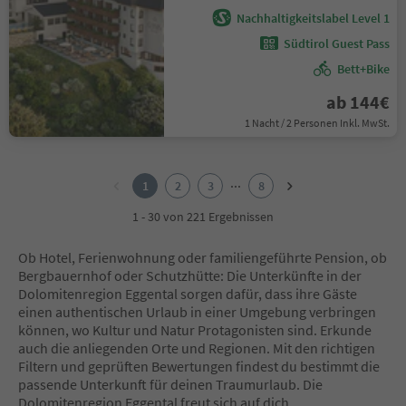
Nachhaltigkeitslabel Level 1
Südtirol Guest Pass
Bett+Bike
ab 144€
1 Nacht / 2 Personen Inkl. MwSt.
1
2
...
1
2
3
8
3
4
1 - 30 von 221 Ergebnissen
5
6
Ob Hotel, Ferienwohnung oder familiengeführte Pension, ob
7
Bergbauernhof oder Schutzhütte: Die Unterkünfte in der
8
Dolomitenregion Eggental sorgen dafür, dass ihre Gäste
einen authentischen Urlaub in einer Umgebung verbringen
können, wo Kultur und Natur Protagonisten sind. Erkunde
auch die anliegenden Orte und Regionen. Mit den richtigen
Filtern und geprüften Bewertungen findest du bestimmt die
passende Unterkunft für deinen Traumurlaub. Die
Dolomitenregion Eggental freut sich auf dich.