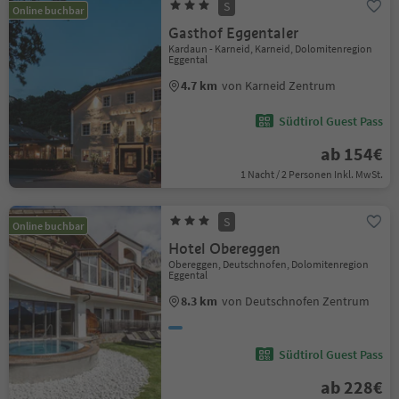
S
Online buchbar
Gasthof Eggentaler
Kardaun - Karneid, Karneid, Dolomitenregion
Eggental
4.7 km
von Karneid Zentrum
Südtirol Guest Pass
ab 154€
1 Nacht / 2 Personen Inkl. MwSt.
S
Online buchbar
Hotel Obereggen
Obereggen, Deutschnofen, Dolomitenregion
Eggental
8.3 km
von Deutschnofen Zentrum
Südtirol Guest Pass
ab 228€