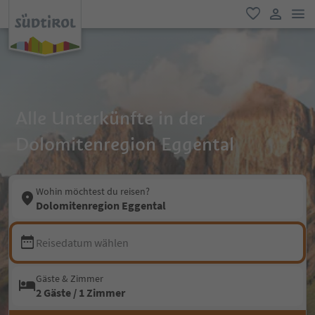
men
favorit
user lin
Alle Unterkünfte in der
Dolomitenregion Eggental
Wohin möchtest du reisen?
Dolomitenregion Eggental
Reisedatum wählen
Gäste & Zimmer
2 Gäste / 1 Zimmer