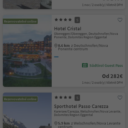
1 noc / 2 osob(y) Včetně DPH
S
Rezervovatelné online
Hotel Cristal
Obereggen/Obereggen, Deutschnofen/Nova
Ponente, Dolomites Region Eggental
8.6 km
z Deutschnofen/Nova
Ponente centrum
Südtirol Guest Pass
Od 282€
1 noc / 2 osob(y) Včetně DPH
S
Rezervovatelné online
Sporthotel Passo Carezza
Karersee/Carezza, Welschnofen/Nova Levante,
Dolomites Region Eggental
5.9 km
z Welschnofen/Nova Levante
centrum