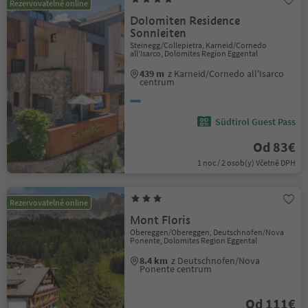
Rezervovatelné online
Dolomiten Residence
Sonnleiten
Steinegg/Collepietra, Karneid/Cornedo
all'Isarco, Dolomites Region Eggental
439 m
z Karneid/Cornedo all'Isarco
centrum
Südtirol Guest Pass
Od 83€
1 noc / 2 osob(y) Včetně DPH
Rezervovatelné online
Mont Floris
Obereggen/Obereggen, Deutschnofen/Nova
Ponente, Dolomites Region Eggental
8.4 km
z Deutschnofen/Nova
Ponente centrum
Od 111€