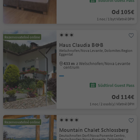
Südtirol Guest Pass
Od 105€
1 noc / 1 byt Včetně DPH
Rezervovatelné online
Haus Claudia B&B
Welschnofen/Nova Levante, Dolomites Region
Eggental
433 m
z Welschnofen/Nova Levante
centrum
Südtirol Guest Pass
Od 114€
1 noc / 2 osob(y) Včetně DPH
Rezervovatelné online
Mountain Chalet Schlossberg
Deutschnofen Dorf/Nova Ponente Centro,
Deutschnofen/Nova Ponente, Dolomites