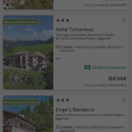
1 noc / 2 osob(y) Včetně DPH
Rezervovatelné online
Hotel Tschantnai
Steinegg/Collepietra, Karneid/Cornedo
all'Isarco, Dolomites Region Eggental
1.9 km
z Karneid/Cornedo all'Isarco
centrum
Südtirol Guest Pass
Od 66€
1 noc / 2 osob(y) Včetně DPH
Rezervovatelné online
Engel's Residence
Welschnofen/Nova Levante, Dolomites Region
Eggental
1.4 km
z Welschnofen/Nova Levante
centrum