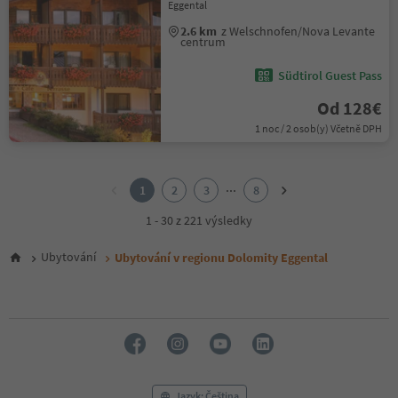
Eggental
2.6 km
z Welschnofen/Nova Levante
centrum
Südtirol Guest Pass
Od 128€
1 noc / 2 osob(y) Včetně DPH
1
2
...
1
2
3
8
3
4
1 - 30 z 221 výsledky
5
6
Ubytování
Ubytování v regionu Dolomity Eggental
7
8
Jazyk: Čeština