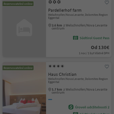
Rezervovatelné online
Pardellerhof farm
Welschnofen/Nova Levante, Dolomites Region
Eggental
2.6 km
z Welschnofen/Nova Levante
centrum
Südtirol Guest Pass
Od 130€
1 noc / 1 byt Včetně DPH
Rezervovatelné online
Haus Christian
Welschnofen/Nova Levante, Dolomites Region
Eggental
1.7 km
z Welschnofen/Nova Levante
centrum
Úroveň udržitelnosti 2