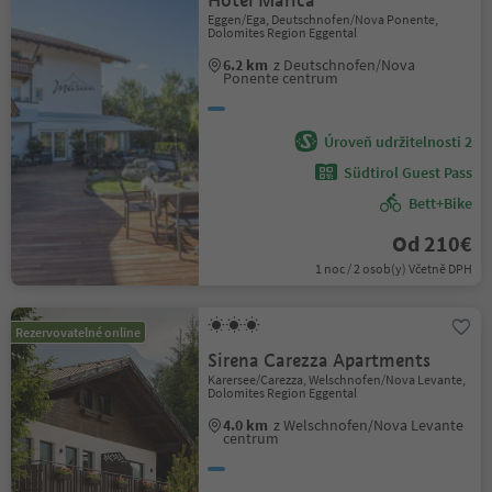
Hotel Marica
Eggen/Ega, Deutschnofen/Nova Ponente,
Dolomites Region Eggental
6.2 km
z Deutschnofen/Nova
Ponente centrum
Úroveň udržitelnosti 2
Südtirol Guest Pass
Bett+Bike
Od 210€
1 noc / 2 osob(y) Včetně DPH
Rezervovatelné online
Sirena Carezza Apartments
Karersee/Carezza, Welschnofen/Nova Levante,
Dolomites Region Eggental
4.0 km
z Welschnofen/Nova Levante
centrum