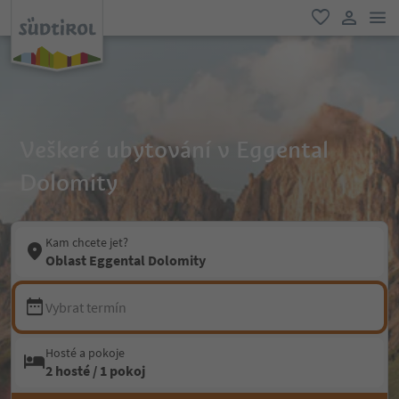
odk
oblíbené
uživatel
Veškeré ubytování v Eggental
Dolomity
Kam chcete jet?
Oblast Eggental Dolomity
Vybrat termín
Hosté a pokoje
2 hosté / 1 pokoj