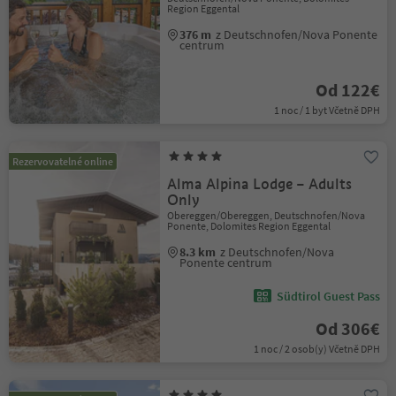
Region Eggental
376 m
z Deutschnofen/Nova Ponente
centrum
Od 122€
1 noc / 1 byt Včetně DPH
Rezervovatelné online
Alma Alpina Lodge – Adults
Only
Obereggen/Obereggen, Deutschnofen/Nova
Ponente, Dolomites Region Eggental
8.3 km
z Deutschnofen/Nova
Ponente centrum
Südtirol Guest Pass
Od 306€
1 noc / 2 osob(y) Včetně DPH