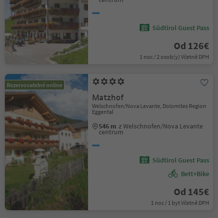
Südtirol Guest Pass
Od 126€
1 noc / 2 osob(y) Včetně DPH
Rezervovatelné online
Matzhof
Welschnofen/Nova Levante, Dolomites Region
Eggental
546 m
z Welschnofen/Nova Levante
centrum
Südtirol Guest Pass
Bett+Bike
Od 145€
1 noc / 1 byt Včetně DPH