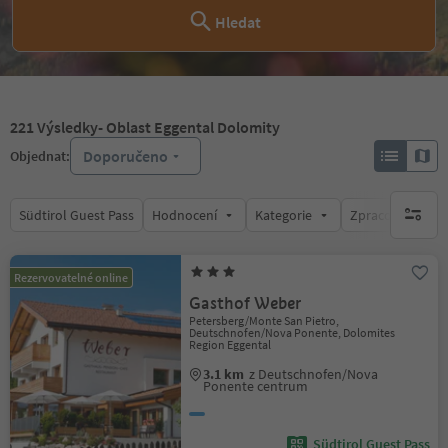
Hledat
221
Výsledky
- Oblast Eggental Dolomity
Doporučeno
Objednat:
Südtirol Guest Pass
Hodnocení
Kategorie
Zpracovává
brak ak
Rezervovatelné online
Gasthof Weber
Petersberg/Monte San Pietro,
Deutschnofen/Nova Ponente, Dolomites
Region Eggental
3.1 km
z Deutschnofen/Nova
Ponente centrum
Südtirol Guest Pass