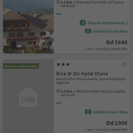
2.8 km
z Karneid/Cornedo all'Isarco
centrum
Úroveň udržitelnosti 2
Südtirol Guest Pass
Od 164€
1 noc / 2 osob(y) Včetně DPH
Rezervovatelné online
Bike & Ski Hotel Diana
Welschnofen/Nova Levante, Dolomites Region
Eggental
1.8 km
z Welschnofen/Nova Levante
centrum
Südtirol Guest Pass
Od 190€
1 noc / 2 osob(y) Včetně DPH