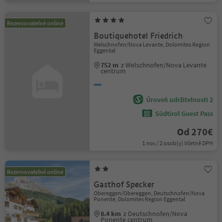
Rezervovatelné online
Boutiquehotel Friedrich
Welschnofen/Nova Levante, Dolomites Region
Eggental
752 m
z Welschnofen/Nova Levante
centrum
Úroveň udržitelnosti 2
Südtirol Guest Pass
Od 270€
1 noc / 2 osob(y) Včetně DPH
Rezervovatelné online
Gasthof Specker
Obereggen/Obereggen, Deutschnofen/Nova
Ponente, Dolomites Region Eggental
8.4 km
z Deutschnofen/Nova
Ponente centrum