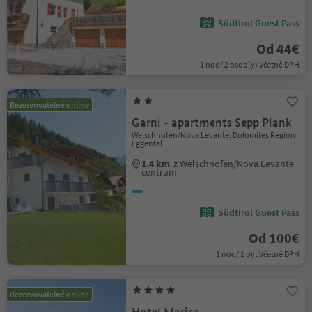
Südtirol Guest Pass
Od 44€
1 noc / 2 osob(y) Včetně DPH
Rezervovatelné online
Garni - apartments Sepp Plank
Welschnofen/Nova Levante, Dolomites Region
Eggental
1.4 km
z Welschnofen/Nova Levante
centrum
Südtirol Guest Pass
Od 100€
1 noc / 1 byt Včetně DPH
Rezervovatelné online