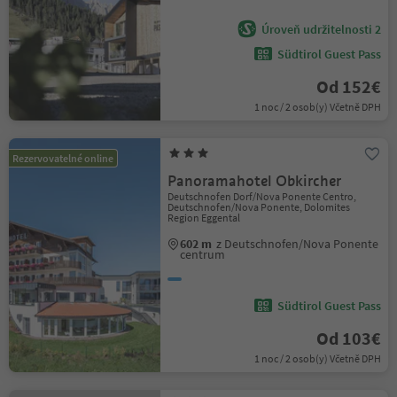
Úroveň udržitelnosti 2
Südtirol Guest Pass
Od 152€
1 noc / 2 osob(y) Včetně DPH
Rezervovatelné online
Panoramahotel Obkircher
Deutschnofen Dorf/Nova Ponente Centro,
Deutschnofen/Nova Ponente, Dolomites
Region Eggental
602 m
z Deutschnofen/Nova Ponente
centrum
Südtirol Guest Pass
Od 103€
1 noc / 2 osob(y) Včetně DPH