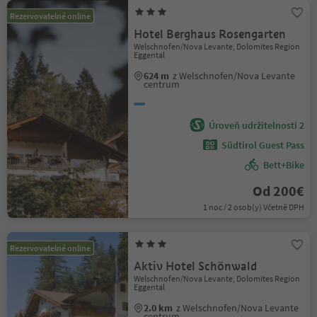
Rezervovatelné online
Hotel Berghaus Rosengarten
Welschnofen/Nova Levante, Dolomites Region
Eggental
624 m
z Welschnofen/Nova Levante
centrum
Úroveň udržitelnosti 2
Südtirol Guest Pass
Bett+Bike
Od 200€
1 noc / 2 osob(y) Včetně DPH
Rezervovatelné online
Aktiv Hotel Schönwald
Welschnofen/Nova Levante, Dolomites Region
Eggental
2.0 km
z Welschnofen/Nova Levante
centrum