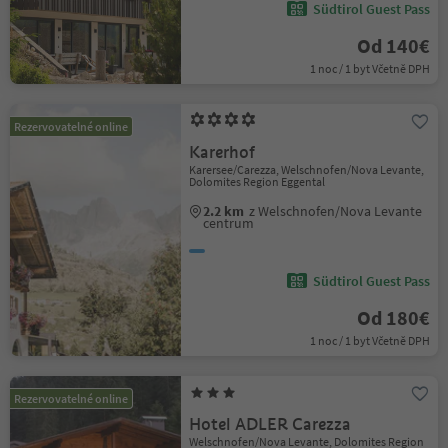
Südtirol Guest Pass
Od 140€
1 noc / 1 byt Včetně DPH
Rezervovatelné online
Karerhof
Karersee/Carezza, Welschnofen/Nova Levante,
Dolomites Region Eggental
2.2 km
z Welschnofen/Nova Levante
centrum
Südtirol Guest Pass
Od 180€
1 noc / 1 byt Včetně DPH
Rezervovatelné online
Hotel ADLER Carezza
Welschnofen/Nova Levante, Dolomites Region