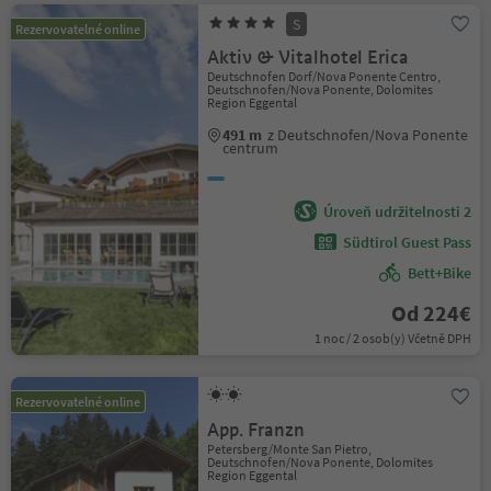
S
Rezervovatelné online
Aktiv & Vitalhotel Erica
Deutschnofen Dorf/Nova Ponente Centro,
Deutschnofen/Nova Ponente, Dolomites
Region Eggental
491 m
z Deutschnofen/Nova Ponente
centrum
Úroveň udržitelnosti 2
Südtirol Guest Pass
Bett+Bike
Od 224€
1 noc / 2 osob(y) Včetně DPH
Rezervovatelné online
App. Franzn
Petersberg/Monte San Pietro,
Deutschnofen/Nova Ponente, Dolomites
Region Eggental