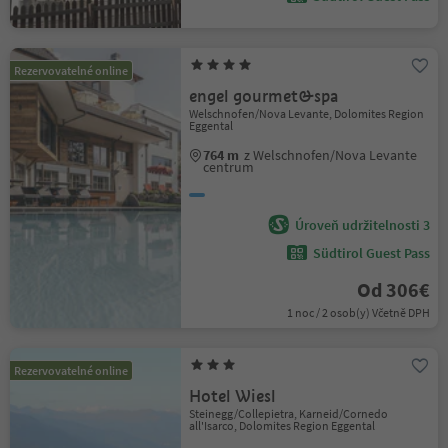
Rezervovatelné online
engel gourmet&spa
Welschnofen/Nova Levante, Dolomites Region
Eggental
764 m
z Welschnofen/Nova Levante
centrum
Úroveň udržitelnosti 3
Südtirol Guest Pass
Od 306€
1 noc / 2 osob(y) Včetně DPH
Rezervovatelné online
Hotel Wiesl
Steinegg/Collepietra, Karneid/Cornedo
all'Isarco, Dolomites Region Eggental