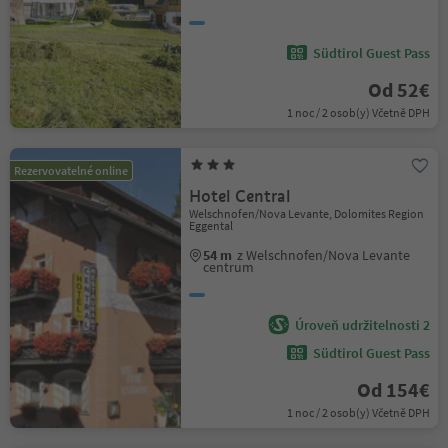
Südtirol Guest Pass
Od 52€
1 noc / 2 osob(y) Včetně DPH
Rezervovatelné online
Hotel Central
Welschnofen/Nova Levante, Dolomites Region
Eggental
54 m
z Welschnofen/Nova Levante
centrum
Úroveň udržitelnosti 2
Südtirol Guest Pass
Od 154€
1 noc / 2 osob(y) Včetně DPH