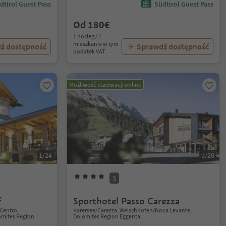
dtirol Guest Pass
Südtirol Guest Pass
Od 180€
1 nocleg / 1
mieszkanie w tym
ź dostępność
Sprawdź dostępność
podatek VAT
Możliwość rezerwacji online
1/24
1/20
S
f
Sporthotel Passo Carezza
Centro,
Karersee/Carezza, Welschnofen/Nova Levante,
mites Region
Dolomites Region Eggental