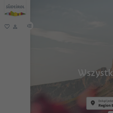
link menu
ulubione
link użytkownika
Wszystk
Dokąd jedz