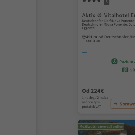
S
Aktiv & Vitalhotel Er
Deutschnofen Dorf/Nova Ponente 
Deutschnofen/Nova Ponente, Dolo
Eggental
491 m
od Deutschnofen/N
centrum
Poziom 
Sü
Od 224€
1 nocleg / 2 liczba
osób w tym
Sprawd
podatek VAT
Możliwość rezerwacji online