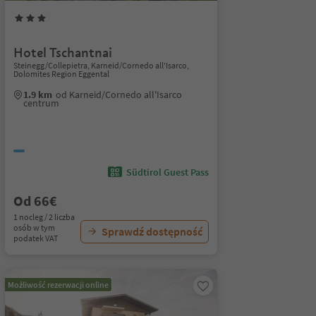
Hotel Tschantnai
Steinegg/Collepietra, Karneid/Cornedo all'Isarco,
Dolomites Region Eggental
1.9 km
od Karneid/Cornedo all'Isarco
centrum
Südtirol Guest Pass
Od 66€
1 nocleg / 2 liczba
osób w tym
Sprawdź dostępność
podatek VAT
Możliwość rezerwacji online