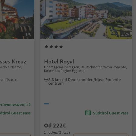
1/8
1/26
sses Kreuz
Hotel Royal
edo all'Isarco,
Obereggen/Obereggen, Deutschnofen/Nova Ponente,
Dolomites Region Eggental
all'Isarco
8.6 km
od Deutschnofen/Nova Ponente
centrum
zrównoważenia 2
dtirol Guest Pass
Südtirol Guest Pass
Od 222€
1 nocleg / 2 liczba