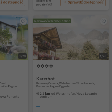
osób w tym
ź dostępność
Sprawdź dostępność
podatek VAT
Możliwość rezerwacji online
1/29
1/28
Karerhof
Centro,
Karersee/Carezza, Welschnofen/Nova Levante,
mites Region
Dolomites Region Eggental
2.2 km
od Welschnofen/Nova Levante
Nova Ponente
centrum