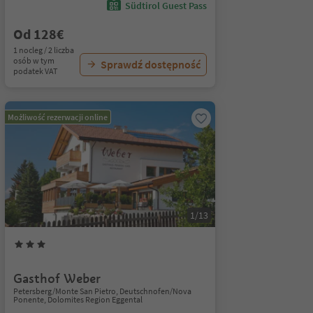
Südtirol Guest Pass
Od 128€
1 nocleg / 2 liczba
osób w tym
Sprawdź dostępność
podatek VAT
Możliwość rezerwacji online
1/13
Gasthof Weber
Petersberg/Monte San Pietro, Deutschnofen/Nova
Ponente, Dolomites Region Eggental