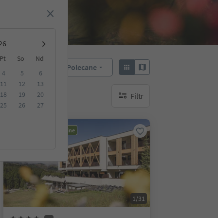
Pt
So
Nd
Polecane
Sortuj według:
4
5
6
11
12
13
18
19
20
Filtr
brak aktywnych filtrów
25
26
27
Możliwość rezerwacji online
1/31