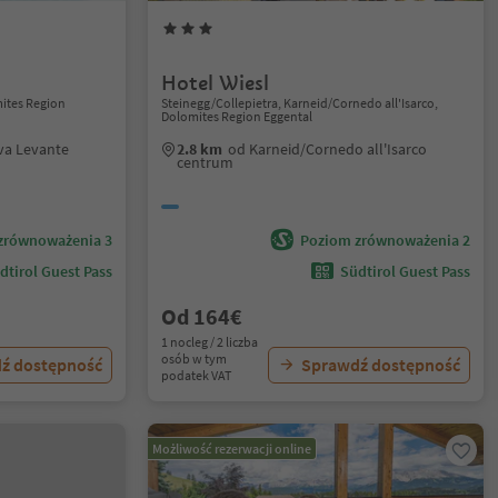
Hotel Wiesl
ites Region
Steinegg/Collepietra, Karneid/Cornedo all'Isarco,
Dolomites Region Eggental
va Levante
2.8 km
od Karneid/Cornedo all'Isarco
centrum
zrównoważenia 3
Poziom zrównoważenia 2
dtirol Guest Pass
Südtirol Guest Pass
Od 164€
1 nocleg / 2 liczba
osób w tym
ź dostępność
Sprawdź dostępność
podatek VAT
Możliwość rezerwacji online