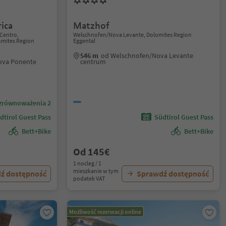
ica
Matzhof
Centro,
Welschnofen/Nova Levante, Dolomites Region
mites Region
Eggental
546 m
od Welschnofen/Nova Levante
ova Ponente
centrum
zrównoważenia 2
dtirol Guest Pass
Südtirol Guest Pass
Bett+Bike
Bett+Bike
Od 145€
1 nocleg / 1
mieszkanie w tym
ź dostępność
Sprawdź dostępność
podatek VAT
Możliwość rezerwacji online