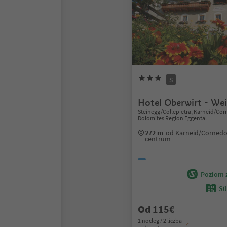
S
Hotel Oberwirt - Wei
Steinegg/Collepietra, Karneid/Corn
Dolomites Region Eggental
272 m
od Karneid/Cornedo 
centrum
Poziom 
Sü
Od 115€
1 nocleg / 2 liczba