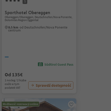
S
Sporthotel Obereggen
Obereggen/Obereggen, Deutschnofen/Nova Ponente,
Dolomites Region Eggental
8.5 km
od Deutschnofen/Nova Ponente
centrum
Südtirol Guest Pass
Od 135€
1 nocleg / 2 liczba
osób w tym
Sprawdź dostępność
podatek VAT
Możliwość rezerwacji online