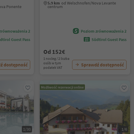
5.9 km
od Welschnofen/Nova Levante
ova Ponente
centrum
zrównoważenia 2
Poziom zrównoważenia 2
dtirol Guest Pass
Südtirol Guest Pass
Od 152€
1 nocleg / 2 liczba
osób w tym
ź dostępność
Sprawdź dostępność
podatek VAT
Możliwość rezerwacji online
1/30
1/6