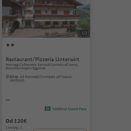
1/3
Restaurant/Pizzeria Unterwirt
Steinegg/Collepietra, Karneid/Cornedo all'Isarco,
Dolomites Region Eggental
63 m
od Karneid/Cornedo all'Isarco
centrum
Südtirol Guest Pass
Od 120€
1 nocleg / 1