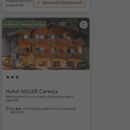
mieszkanie w tym
Sprawdź dostępność
podatek VAT
Możliwość rezerwacji online
1/17
Hotel ADLER Carezza
Welschnofen/Nova Levante, Dolomites Region
Eggental
2.6 km
od Welschnofen/Nova Levante
centrum