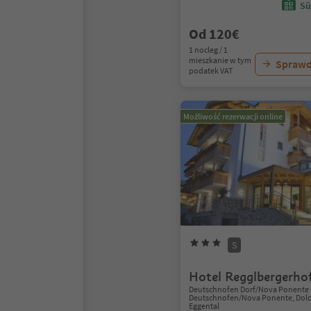
Sü
Od 120€
1 nocleg / 1
mieszkanie w tym
Sprawd
podatek VAT
Możliwość rezerwacji online
S
Hotel Regglbergerho
Deutschnofen Dorf/Nova Ponente 
Deutschnofen/Nova Ponente, Dolo
Eggental