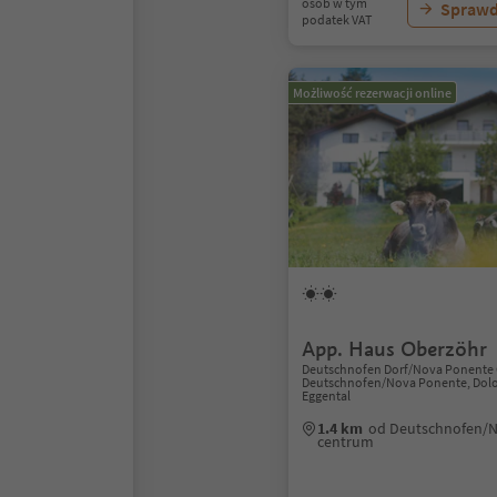
osób w tym
Sprawd
podatek VAT
Możliwość rezerwacji online
App. Haus Oberzöhr
Deutschnofen Dorf/Nova Ponente 
Deutschnofen/Nova Ponente, Dolo
Eggental
1.4 km
od Deutschnofen/
centrum