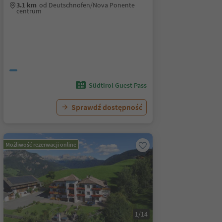
3.1 km
od Deutschnofen/Nova Ponente
centrum
Südtirol Guest Pass
Sprawdź dostępność
Możliwość rezerwacji online
1/14