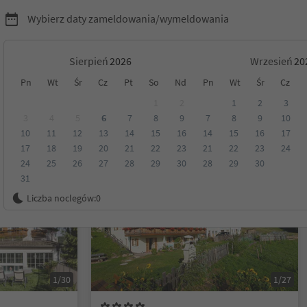
Wybierz daty zameldowania/wymeldowania
Sierpień
Wrzesień
Pn
Wt
Śr
Cz
Pt
So
Nd
Pn
Wt
Śr
Cz
l w Dolomitach
1
2
1
2
3
3
4
5
6
7
8
9
7
8
9
10
10
11
12
13
14
15
16
14
15
16
17
Kategoria
Opcje wyżywienia
Ekologiczne zakwaterowanie
17
18
19
20
21
22
23
21
22
23
24
24
25
26
27
28
29
30
28
29
30
31
Możliwość rezerwacji online
Liczba noclegów:
0
1/30
1/27