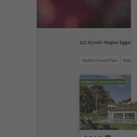
221
Wyniki
- Region Eggenta
Südtirol Guest Pass
Ocena
Możliwość rezerwacji online