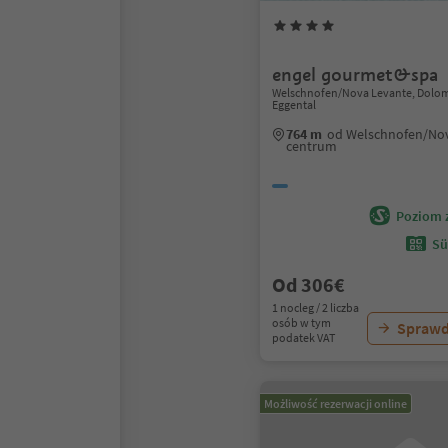
engel gourmet&spa
Welschnofen/Nova Levante, Dolom
Eggental
764 m
od Welschnofen/No
centrum
Poziom 
Sü
Od 306€
1 nocleg / 2 liczba
osób w tym
Sprawd
podatek VAT
Możliwość rezerwacji online