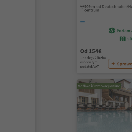
909 m
od Deutschnofen/N
centrum
Poziom 
Sü
Od 154€
1 nocleg / 2 liczba
osób w tym
Sprawd
podatek VAT
Możliwość rezerwacji online