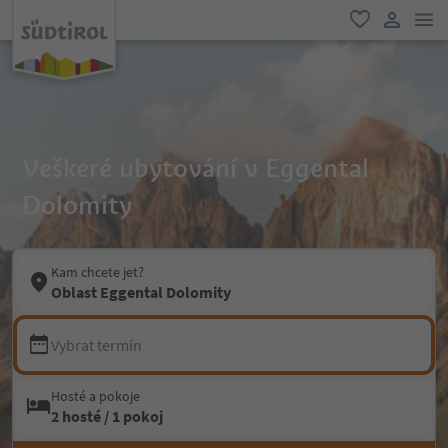
odk
oblíbené
uživatel
Veškeré ubytování v Eggental
Dolomity
Kam chcete jet?
Oblast Eggental Dolomity
Vybrat termín
Hosté a pokoje
2 hosté / 1 pokoj