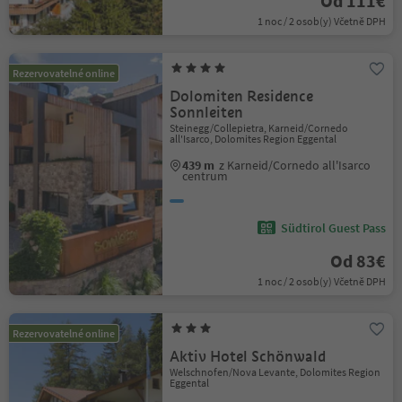
Od 111€
1 noc / 2 osob(y) Včetně DPH
Rezervovatelné online
Dolomiten Residence
Sonnleiten
Steinegg/Collepietra, Karneid/Cornedo
all'Isarco, Dolomites Region Eggental
439 m
z Karneid/Cornedo all'Isarco
centrum
Südtirol Guest Pass
Od 83€
1 noc / 2 osob(y) Včetně DPH
Rezervovatelné online
Aktiv Hotel Schönwald
Welschnofen/Nova Levante, Dolomites Region
Eggental