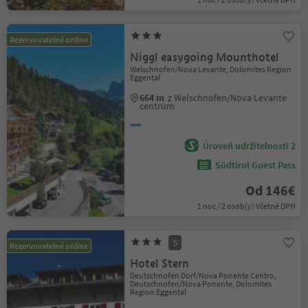
Rezervovatelné online
Niggl easygoing Mounthotel
Welschnofen/Nova Levante, Dolomites Region
Eggental
664 m
z Welschnofen/Nova Levante
centrum
Úroveň udržitelnosti 2
Südtirol Guest Pass
Od 146€
1 noc / 2 osob(y) Včetně DPH
S
Rezervovatelné online
Hotel Stern
Deutschnofen Dorf/Nova Ponente Centro,
Deutschnofen/Nova Ponente, Dolomites
Region Eggental