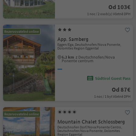
Od 103€
1 noc / 2 osob(y) Včetně DPH
Rezervovatelné online
App. Samberg
Eggen/Ega, Deutschnofen/Nova Ponente,
Dolomites Region Eggental
6.2 km
z Deutschnofen/Nova
Ponente centrum
Südtirol Guest Pass
Od 87€
1 noc / 1 byt Včetně DPH
Rezervovatelné online
Mountain Chalet Schlossberg
Deutschnofen Dorf/Nova Ponente Centro,
Deutschnofen/Nova Ponente, Dolomites
Region Eggental