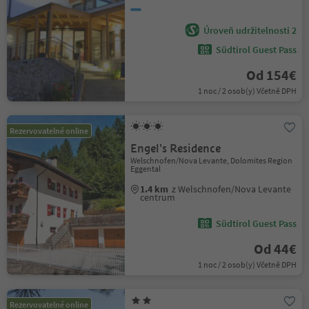
Úroveň udržitelnosti 2
Südtirol Guest Pass
Od 154€
1 noc / 2 osob(y) Včetně DPH
Rezervovatelné online
Engel's Residence
Welschnofen/Nova Levante, Dolomites Region
Eggental
1.4 km
z Welschnofen/Nova Levante
centrum
Südtirol Guest Pass
Od 44€
1 noc / 2 osob(y) Včetně DPH
Rezervovatelné online