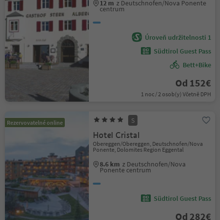
12 m
z Deutschnofen/Nova Ponente
centrum
Úroveň udržitelnosti 1
Südtirol Guest Pass
Bett+Bike
Od 152€
1 noc / 2 osob(y) Včetně DPH
S
Rezervovatelné online
Hotel Cristal
Obereggen/Obereggen, Deutschnofen/Nova
Ponente, Dolomites Region Eggental
8.6 km
z Deutschnofen/Nova
Ponente centrum
Südtirol Guest Pass
Od 282€