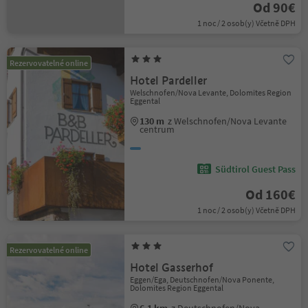
Od 90€
1 noc / 2 osob(y) Včetně DPH
Rezervovatelné online
Hotel Pardeller
Welschnofen/Nova Levante, Dolomites Region
Eggental
130 m
z Welschnofen/Nova Levante
centrum
Südtirol Guest Pass
Od 160€
1 noc / 2 osob(y) Včetně DPH
Rezervovatelné online
Hotel Gasserhof
Eggen/Ega, Deutschnofen/Nova Ponente,
Dolomites Region Eggental