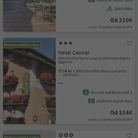
Südtirol Guest Pass
Bett+Bike
Od 210€
1 noc / 2 osob(y) Včetně DPH
Rezervovatelné online
Hotel Central
Welschnofen/Nova Levante, Dolomites Region
Eggental
54 m
z Welschnofen/Nova Levante
centrum
Úroveň udržitelnosti 2
Südtirol Guest Pass
Od 154€
1 noc / 2 osob(y) Včetně DPH
Rezervovatelné online