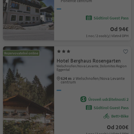
Ponente centrum
Südtirol Guest Pass
Od 94€
1 noc / 2 osob(y) Včetně DPH
Rezervovatelné online
Hotel Berghaus Rosengarten
Welschnofen/Nova Levante, Dolomites Region
Eggental
624 m
z Welschnofen/Nova Levante
centrum
Úroveň udržitelnosti 2
Südtirol Guest Pass
Bett+Bike
Od 200€
1 noc / 2 osob(y) Včetně DPH