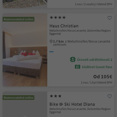
1 noc / 2 osob(y) Včetně DPH
Rezervovatelné online
Haus Christian
Welschnofen/Nova Levante, Dolomites Region
Eggental
1.7 km
z Welschnofen/Nova Levante
centrum
Úroveň udržitelnosti 2
Südtirol Guest Pass
Od 105€
1 noc / 1 byt Včetně DPH
Rezervovatelné online
Bike & Ski Hotel Diana
Welschnofen/Nova Levante, Dolomites Region
Eggental