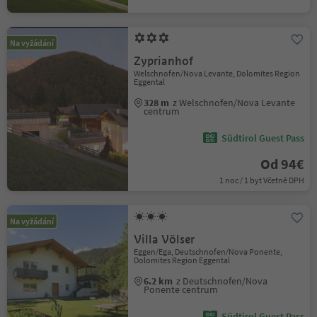
Na vyžádání
Zyprianhof
Welschnofen/Nova Levante, Dolomites Region
Eggental
328 m
z Welschnofen/Nova Levante
centrum
Südtirol Guest Pass
Od 94€
1 noc / 1 byt Včetně DPH
Na vyžádání
Villa Völser
Eggen/Ega, Deutschnofen/Nova Ponente,
Dolomites Region Eggental
6.2 km
z Deutschnofen/Nova
Ponente centrum
Südtirol Guest Pass