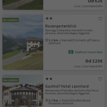
Od 62€
1 noc / 1 byt Včetně DPH
Na vyžádání
Rosengartenblick
Steinegg/Collepietra, Karneid/Cornedo
all'Isarco, Dolomites Region Eggental
2.1 km
z Karneid/Cornedo all'Isarco
centrum
Südtirol Guest Pass
Od 120€
1 noc / 1 byt Včetně DPH
Na vyžádání
Gasthof Hotel Leonhard
Weissenstein/Pietralba, Deutschnofen/Nova
Ponente, Dolomites Region Eggental
2.7 km
z Deutschnofen/Nova
Ponente centrum