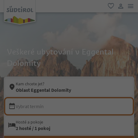
odk
oblíbené
uživatel
Veškeré ubytování v Eggental
Dolomity
Kam chcete jet?
Oblast Eggental Dolomity
Vybrat termín
Hosté a pokoje
2 hosté / 1 pokoj