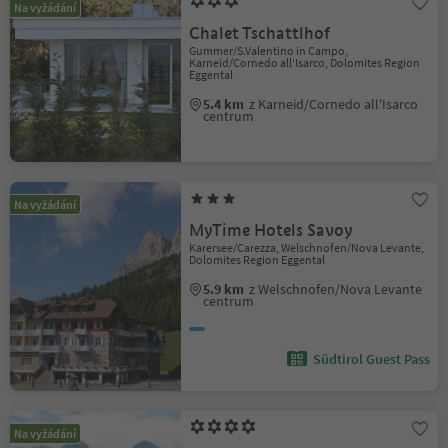
Na vyžádání
Chalet Tschattlhof
Gummer/S.Valentino in Campo,
Karneid/Cornedo all'Isarco, Dolomites Region
Eggental
5.4 km
z Karneid/Cornedo all'Isarco
centrum
Na vyžádání
MyTime Hotels Savoy
Karersee/Carezza, Welschnofen/Nova Levante,
Dolomites Region Eggental
5.9 km
z Welschnofen/Nova Levante
centrum
Südtirol Guest Pass
Na vyžádání