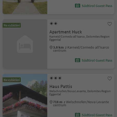
Südtirol Guest Pass
Na vyžádání
Apartment Huck
Karneid/Cornedo all'Isarco, Dolomites Region
Eggental
3.8 km
z Karneid/Cornedo all'Isarco
centrum
Südtirol Guest Pass
Na vyžádání
Haus Pattis
Welschnofen/Nova Levante, Dolomites Region
Eggental
718 m
z Welschnofen/Nova Levante
centrum
Südtirol Guest Pass