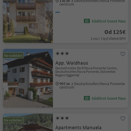
136 m
z Deutschnofen/Nova Ponente
centrum
Südtirol Guest Pass
Od 125€
1 noc / 1 byt Včetně DPH
Na vyžádání
App. Waldhaus
Deutschnofen Dorf/Nova Ponente Centro,
Deutschnofen/Nova Ponente, Dolomites
Region Eggental
997 m
z Deutschnofen/Nova Ponente
centrum
Südtirol Guest Pass
Na vyžádání
Apartments Manuela