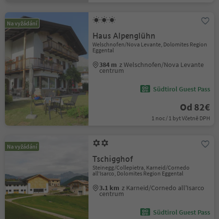
Na vyžádání
Haus Alpenglühn
Welschnofen/Nova Levante, Dolomites Region
Eggental
384 m
z Welschnofen/Nova Levante
centrum
Südtirol Guest Pass
Od 82€
1 noc / 1 byt Včetně DPH
Na vyžádání
Tschigghof
Steinegg/Collepietra, Karneid/Cornedo
all'Isarco, Dolomites Region Eggental
3.1 km
z Karneid/Cornedo all'Isarco
centrum
Südtirol Guest Pass