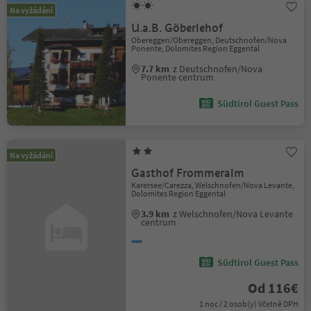
Na vyžádání
U.a.B. Göberlehof
Obereggen/Obereggen, Deutschnofen/Nova
Ponente, Dolomites Region Eggental
7.7 km
z Deutschnofen/Nova
Ponente centrum
Südtirol Guest Pass
Na vyžádání
Gasthof Frommeralm
Karersee/Carezza, Welschnofen/Nova Levante,
Dolomites Region Eggental
3.9 km
z Welschnofen/Nova Levante
centrum
Südtirol Guest Pass
Od 116€
1 noc / 2 osob(y) Včetně DPH