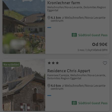
Kronlechner farm
Welschnofen/Nova Levante, Dolomites Region
Eggental
4.1 km
z Welschnofen/Nova Levante
centrum
Südtirol Guest Pass
Od 90€
1 noc / 1 byt Včetně DPH
Na vyžádání
Residence Chris Appart
Karersee/Carezza, Welschnofen/Nova Levante,
Dolomites Region Eggental
4.0 km
z Welschnofen/Nova Levante
centrum
Südtirol Guest Pass