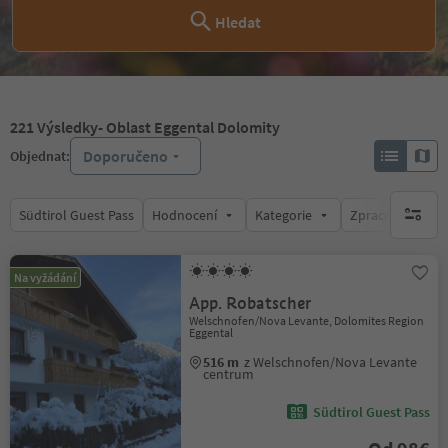
Hledat
221
Výsledky
- Oblast Eggental Dolomity
Doporučeno
Objednat:
Südtirol Guest Pass
Hodnocení
Kategorie
Zpracovává
brak ak
Na vyžádání
App. Robatscher
Welschnofen/Nova Levante, Dolomites Region
Eggental
516 m
z Welschnofen/Nova Levante
centrum
Südtirol Guest Pass