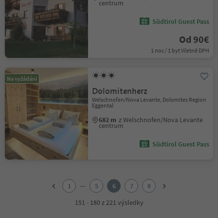
centrum
Südtirol Guest Pass
Od 90€
1 noc / 1 byt Včetně DPH
Na vyžádání
Dolomitenherz
Welschnofen/Nova Levante, Dolomites Region
Eggental
682 m
z Welschnofen/Nova Levante
centrum
Südtirol Guest Pass
1
2
...
1
5
6
7
8
3
4
151 - 180 z 221 výsledky
5