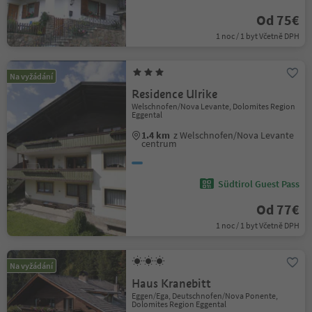
Od 75€
1 noc / 1 byt Včetně DPH
Na vyžádání
Residence Ulrike
Welschnofen/Nova Levante, Dolomites Region
Eggental
1.4 km
z Welschnofen/Nova Levante
centrum
Südtirol Guest Pass
Od 77€
1 noc / 1 byt Včetně DPH
Na vyžádání
Haus Kranebitt
Eggen/Ega, Deutschnofen/Nova Ponente,
Dolomites Region Eggental