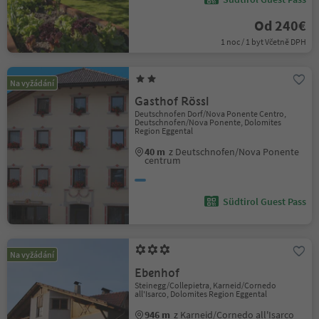
Od 240€
1 noc / 1 byt Včetně DPH
Na vyžádání
Gasthof Rössl
Deutschnofen Dorf/Nova Ponente Centro,
Deutschnofen/Nova Ponente, Dolomites
Region Eggental
40 m
z Deutschnofen/Nova Ponente
centrum
Südtirol Guest Pass
Na vyžádání
Ebenhof
Steinegg/Collepietra, Karneid/Cornedo
all'Isarco, Dolomites Region Eggental
946 m
z Karneid/Cornedo all'Isarco