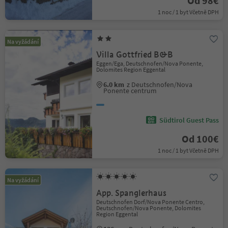
Od 98€
1 noc / 1 byt Včetně DPH
Na vyžádání
Villa Gottfried B&B
Eggen/Ega, Deutschnofen/Nova Ponente,
Dolomites Region Eggental
6.0 km
z Deutschnofen/Nova
Ponente centrum
Südtirol Guest Pass
Od 100€
1 noc / 1 byt Včetně DPH
Na vyžádání
App. Spanglerhaus
Deutschnofen Dorf/Nova Ponente Centro,
Deutschnofen/Nova Ponente, Dolomites
Region Eggental