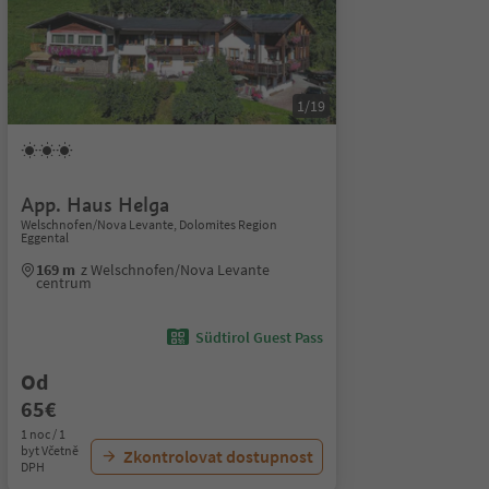
1/19
App. Haus Helga
Welschnofen/Nova Levante, Dolomites Region
Eggental
169 m
z Welschnofen/Nova Levante
centrum
Südtirol Guest Pass
Od
65€
1 noc / 1
byt Včetně
Zkontrolovat dostupnost
DPH