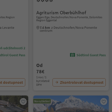
Agriturism Oberbühlhof
ites Region
Eggen/Ega, Deutschnofen/Nova Ponente, Dolomites
Region Eggental
a Levante
7.6 km
z Deutschnofen/Nova Ponente
centrum
ň udržitelnosti 2
dtirol Guest Pass
Südtirol Guest Pass
Od
78€
1 noc / 1
byt Včetně
at dostupnost
Zkontrolovat dostupnost
DPH
Na vyžádání