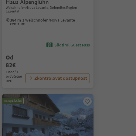
Haus Alpenglühn
Welschnofen/Nova Levante, Dolomites Region
Eggental
384 m
z Welschnofen/Nova Levante
centrum
Südtirol Guest Pass
Od
82€
1 noc / 1
byt Včetně
Zkontrolovat dostupnost
DPH
Na vyžádání