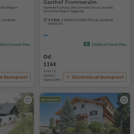
Gasthof Frommeralm
ites Region
Karersee/Carezza, Welschnofen/Nova Levante,
Dolomites Region Eggental
 Levante
3.9 km
z Welschnofen/Nova Levante
centrum
dtirol Guest Pass
Südtirol Guest Pass
Od
116€
1 noc / 2
osob(y)
at dostupnost
Zkontrolovat dostupnost
Včetně DPH
Na vyžádání