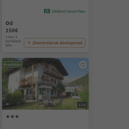
Südtirol Guest Pass
Od
150€
1 noc / 1
byt Včetně
Zkontrolovat dostupnost
DPH
Na vyžádání
1/19