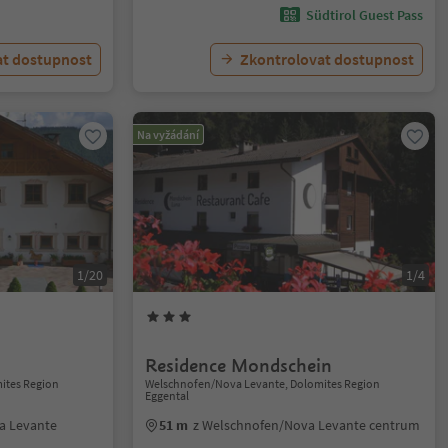
Südtirol Guest Pass
at dostupnost
Zkontrolovat dostupnost
Na vyžádání
1/20
1/4
Residence Mondschein
ites Region
Welschnofen/Nova Levante, Dolomites Region
Eggental
a Levante
51 m
z Welschnofen/Nova Levante centrum