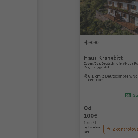
Haus Kranebitt
Eggen/Ega, Deutschnofen/Nova Po
Region Eggental
6.1 km
z Deutschnofen/No
centrum
Sü
Od
100€
1 noc / 1
byt Včetně
Zkontrolov
DPH