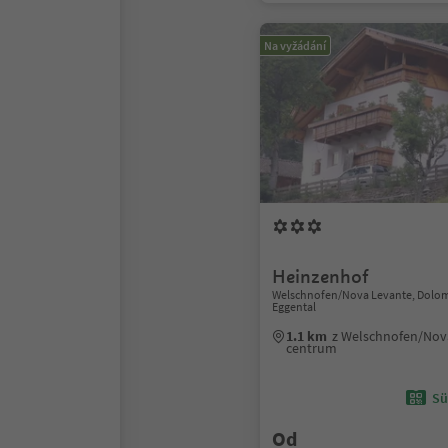
Na vyžádání
Heinzenhof
Welschnofen/Nova Levante, Dolom
Eggental
1.1 km
z Welschnofen/Nov
centrum
Sü
Od