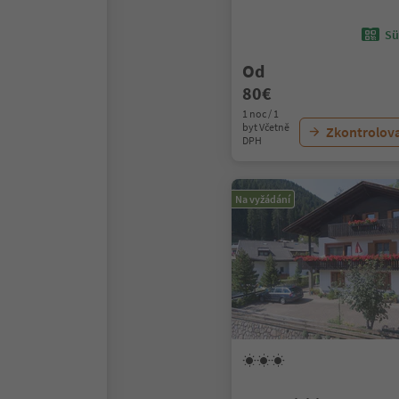
Sü
Od
80€
1 noc / 1
byt Včetně
Zkontrolov
DPH
Na vyžádání