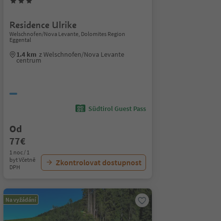
Residence Ulrike
Welschnofen/Nova Levante, Dolomites Region
Eggental
1.4 km
z Welschnofen/Nova Levante
centrum
Südtirol Guest Pass
Od
77€
1 noc / 1
byt Včetně
Zkontrolovat dostupnost
DPH
Na vyžádání