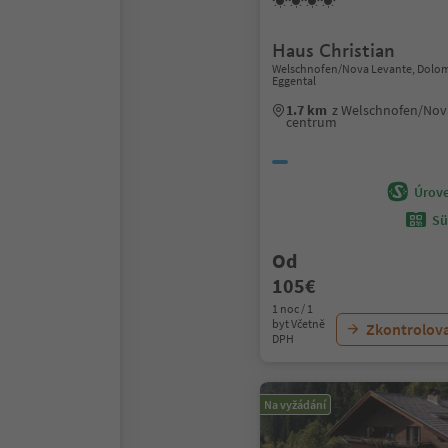
Haus Christian
Welschnofen/Nova Levante, Dolom
Eggental
1.7 km
z Welschnofen/Nov
centrum
Úrove
Sü
Od
105€
1 noc / 1
byt Včetně
Zkontrolov
DPH
Na vyžádání