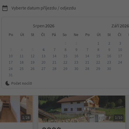
Vyberte datum příjezdu / odjezdu
Srpen
Září
Po
Út
St
Čt
Pá
So
Ne
Po
Út
St
Čt
tal Dolomity
1
2
1
2
3
3
4
5
6
7
8
9
7
8
9
10
10
11
12
13
14
15
16
14
15
16
17
ení
Kategorie
Zpracovává
Udržitelné ubytování
17
18
19
20
21
22
23
21
22
23
24
24
25
26
27
28
29
30
28
29
30
31
Na vyžádání
Počet nocí:
0
1/28
1/10