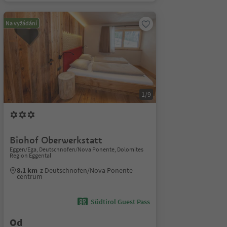
Na vyžádání
1/9
Biohof Oberwerkstatt
Eggen/Ega, Deutschnofen/Nova Ponente, Dolomites
Region Eggental
8.1 km
z Deutschnofen/Nova Ponente
centrum
Südtirol Guest Pass
Od