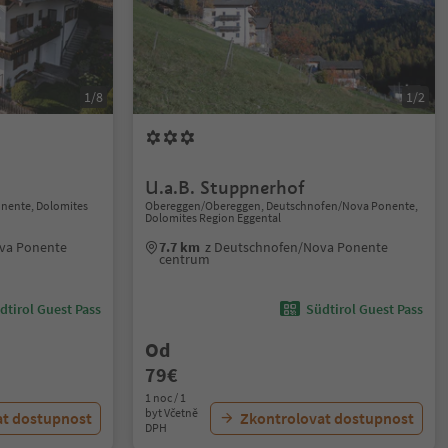
1/8
1/2
U.a.B. Stuppnerhof
nente, Dolomites
Obereggen/Obereggen, Deutschnofen/Nova Ponente,
Dolomites Region Eggental
va Ponente
7.7 km
z Deutschnofen/Nova Ponente
centrum
dtirol Guest Pass
Südtirol Guest Pass
Od
79€
1 noc / 1
byt Včetně
at dostupnost
Zkontrolovat dostupnost
DPH