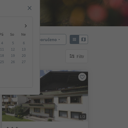
Pá
So
Ne
Doporučeno
Objednat:
4
5
6
11
12
13
18
19
20
Filtr
brak aktywnych filtrów
25
26
27
Na vyžádání
1/2