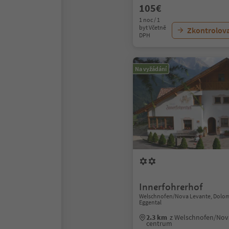
105€
1 noc / 1
byt Včetně
Zkontrolov
DPH
Na vyžádání
Innerfohrerhof
Welschnofen/Nova Levante, Dolom
Eggental
2.3 km
z Welschnofen/Nov
centrum