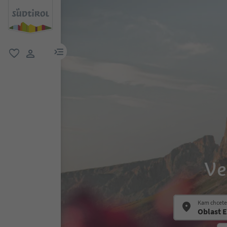
odkaz na menu
oblíbené
uživatelský odkaz
Ve
Kam chcete 