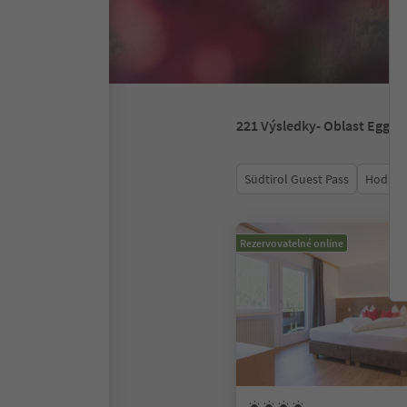
221
Výsledky
- Oblast Eggen
Südtirol Guest Pass
Hodnoc
Rezervovatelné online