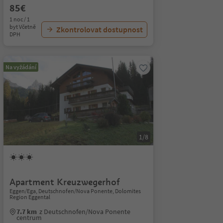
85€
1 noc / 1
byt Včetně
Zkontrolovat dostupnost
DPH
Na vyžádání
1/8
Apartment Kreuzwegerhof
Eggen/Ega, Deutschnofen/Nova Ponente, Dolomites
Region Eggental
7.7 km
z Deutschnofen/Nova Ponente
centrum