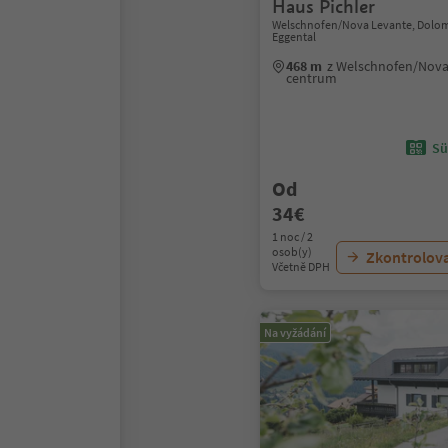
Haus Pichler
Welschnofen/Nova Levante, Dolom
Eggental
468 m
z Welschnofen/Nova
centrum
Sü
Od
34€
1 noc / 2
osob(y)
Zkontrolov
Včetně DPH
Na vyžádání