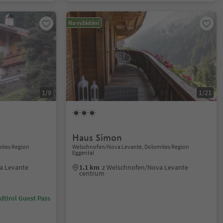
Na vyžádání
1/9
1/21
Haus Simon
ites Region
Welschnofen/Nova Levante, Dolomites Region
Eggental
a Levante
1.1 km
z Welschnofen/Nova Levante
centrum
dtirol Guest Pass