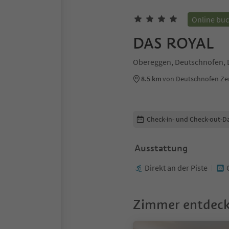
Online bu
DAS ROYAL
Obereggen, Deutschnofen, 
8.5 km
von Deutschnofen Z
Buchungsdetails bearbeiten
Check-in- und Check-out-D
Ausstattung
Direkt an der Piste
Zimmer entdec