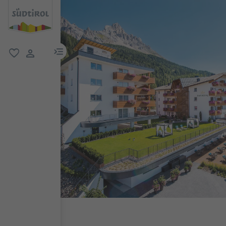
menu link
favorit
user link