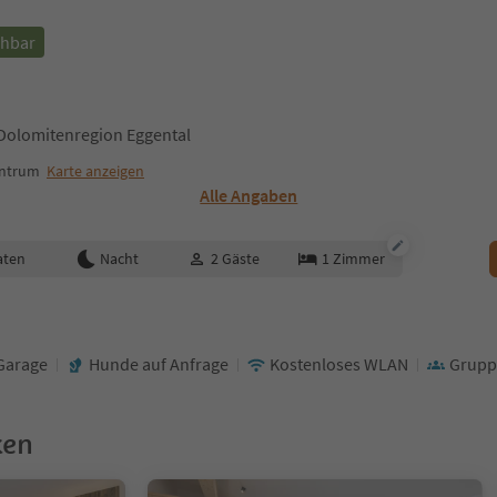
chbar
Dolomitenregion Eggental
entrum
Karte anzeigen
Alle Angaben
aten
Nacht
2
Gäste
1
Zimmer
Garage
Hunde auf Anfrage
Kostenloses WLAN
Grupp
ken