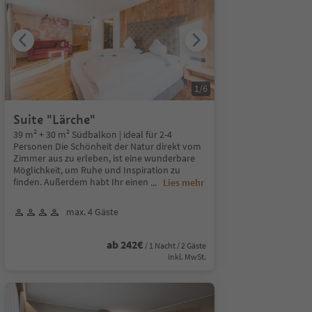
1
/
6
Suite "Lärche"
39 m² + 30 m² Südbalkon | ideal für 2-4
Personen Die Schönheit der Natur direkt vom
Zimmer aus zu erleben, ist eine wunderbare
Möglichkeit, um Ruhe und Inspiration zu
finden. Außerdem habt Ihr einen
...
Lies mehr
max. 4 Gäste
ab 242€
/ 1 Nacht / 2 Gäste
Inkl. MwSt.