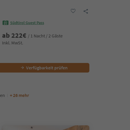
Südtirol Guest Pass
ab
222
€
/ 1 Nacht / 2 Gäste
Inkl. MwSt.
Verfügbarkeit prüfen
en
+ 26 mehr