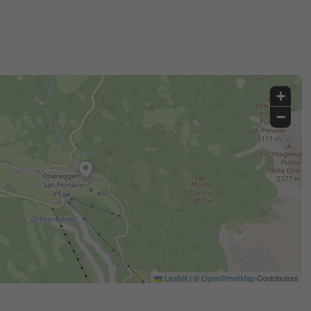
+
−
Leaflet
|
©
OpenStreetMap
Contributors