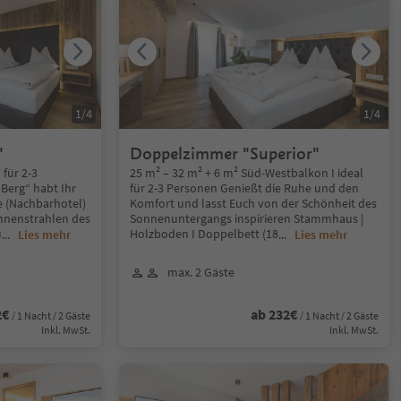
1
/
4
1
/
4
"
Doppelzimmer "Superior"
 für 2-3
25 m² – 32 m² + 6 m² Süd-Westbalkon I ideal
Berg“ habt Ihr
für 2-3 Personen Genießt die Ruhe und den
e (Nachbarhotel)
Komfort und lasst Euch von der Schönheit des
onnenstrahlen des
Sonnenuntergangs inspirieren Stammhaus |
u
Holzboden I Doppelbett (18
...
Lies mehr
...
Lies mehr
max. 2 Gäste
2€
ab 232€
/ 1 Nacht / 2 Gäste
/ 1 Nacht / 2 Gäste
Inkl. MwSt.
Inkl. MwSt.