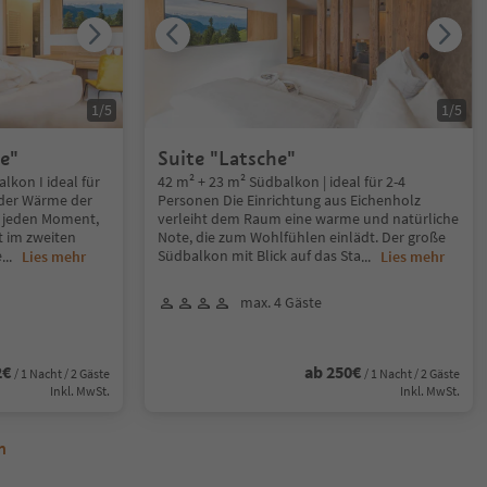
1
/
5
1
/
5
e"
Suite "Latsche"
lkon I ideal für
42 m² + 23 m² Südbalkon | ideal für 2-4
 der Wärme der
Personen Die Einrichtung aus Eichenholz
 jeden Moment,
verleiht dem Raum eine warme und natürliche
t im zweiten
Note, die zum Wohlfühlen einlädt. Der große
e
Südbalkon mit Blick auf das Sta
...
Lies mehr
...
Lies mehr
max. 4 Gäste
2€
ab 250€
/ 1 Nacht / 2 Gäste
/ 1 Nacht / 2 Gäste
Inkl. MwSt.
Inkl. MwSt.
n