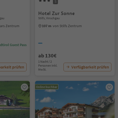
S
Hotel Zur Sonne
hgau
Stilfs, Vinschgau
hars Zentrum
107 m
von Stilfs Zentrum
dtirol Guest Pass
ab 130€
1 Nacht / 2
Personen Inkl.
arkeit prüfen
Verfügbarkeit prüfen
MwSt.
Online buchbar