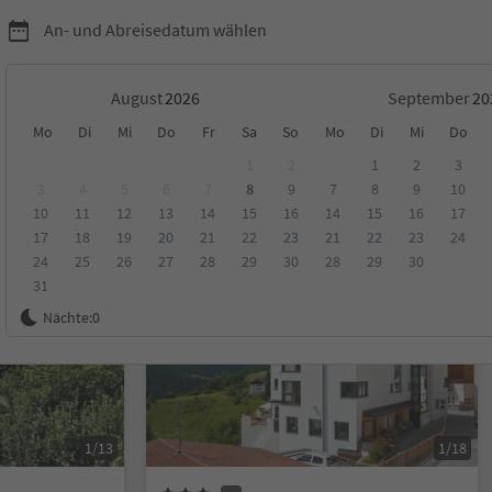
An- und Abreisedatum wählen
August
September
Mo
Di
Mi
Do
Fr
Sa
So
Mo
Di
Mi
Do
1
2
1
2
3
3
4
5
6
7
8
9
7
8
9
10
10
11
12
13
14
15
16
14
15
16
17
ungen
Kategorie
Verpflegungsart
Nachhaltige Unterkunft
17
18
19
20
21
22
23
21
22
23
24
24
25
26
27
28
29
30
28
29
30
31
Online buchbar
Nächte:
0
1/13
1/18