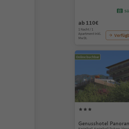
Sü
ab 110€
1 Nacht / 1
Apartment Inkl.
Verfügb
MwSt.
Online buchbar
Genusshotel Panora
Kastelbell, Kastelbell-Tschars, Vin