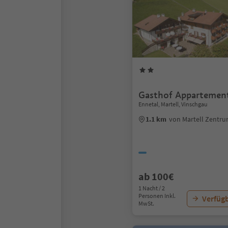
Gasthof Appartement
Ennetal, Martell, Vinschgau
1.1 km
von Martell Zentr
ab 100€
1 Nacht / 2
Personen Inkl.
Verfügb
MwSt.