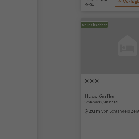
Verfügb
MwSt.
Online buchbar
Haus Gufler
Schlanders, Vinschgau
291 m
von Schlanders Ze