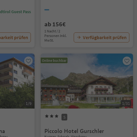
dtirol Guest Pass
ab 156€
1 Nacht / 2
Personen Inkl.
arkeit prüfen
Verfügbarkeit prüfen
MwSt.
Online buchbar
1/9
1/31
S
ma
Piccolo Hotel Gurschler
schgau
Kurzras, Schnals, Vinschgau