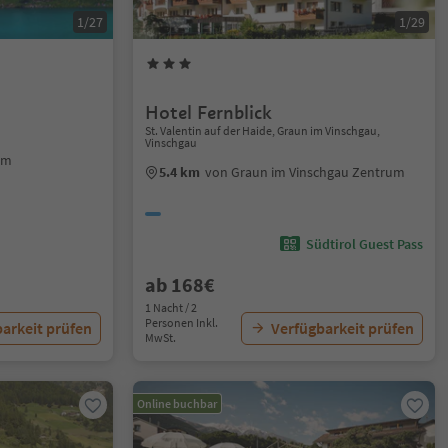
1/27
1/29
Hotel Fernblick
St. Valentin auf der Haide, Graun im Vinschgau,
Vinschgau
um
5.4 km
von Graun im Vinschgau Zentrum
Südtirol Guest Pass
ab 168€
1 Nacht / 2
Personen Inkl.
arkeit prüfen
Verfügbarkeit prüfen
MwSt.
Online buchbar