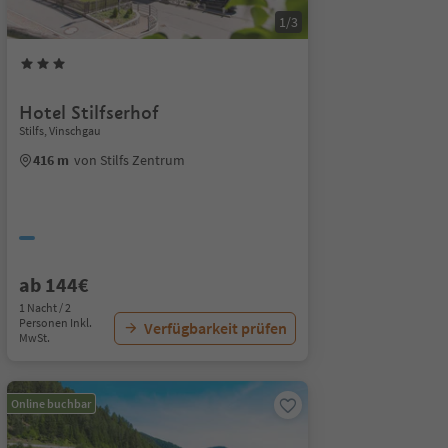
1/3
Hotel Stilfserhof
Stilfs, Vinschgau
416 m
von Stilfs Zentrum
ab 144€
1 Nacht / 2
Personen Inkl.
Verfügbarkeit prüfen
MwSt.
Online buchbar