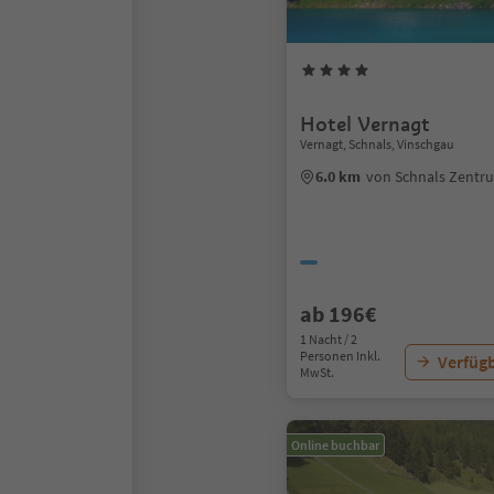
Hotel Vernagt
Vernagt, Schnals, Vinschgau
6.0 km
von Schnals Zentr
ab 196€
1 Nacht / 2
Personen Inkl.
Verfügb
MwSt.
Online buchbar