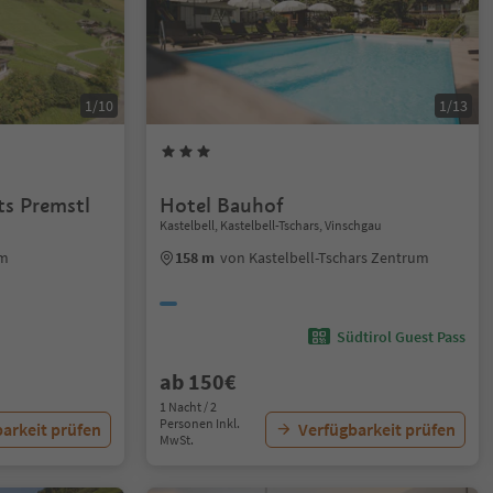
1/10
1/13
s Premstl
Hotel Bauhof
Kastelbell, Kastelbell-Tschars, Vinschgau
um
158 m
von Kastelbell-Tschars Zentrum
Südtirol Guest Pass
ab 150€
1 Nacht / 2
Personen Inkl.
arkeit prüfen
Verfügbarkeit prüfen
MwSt.