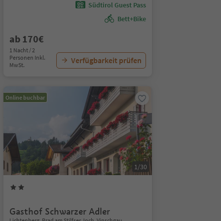
Südtirol Guest Pass
Bett+Bike
ab 170€
1 Nacht / 2
Personen Inkl.
Verfügbarkeit prüfen
MwSt.
Online buchbar
1/30
Gasthof Schwarzer Adler
Lichtenberg, Prad am Stilfser Joch, Vinschgau