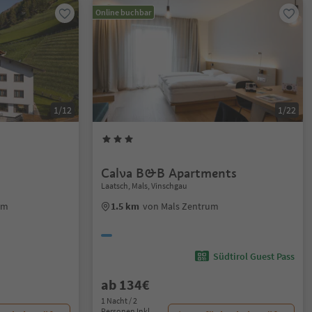
Online buchbar
1/12
1/22
Calva B&B Apartments
Laatsch, Mals, Vinschgau
um
1.5 km
von Mals Zentrum
Südtirol Guest Pass
ab 134€
1 Nacht / 2
Personen Inkl.