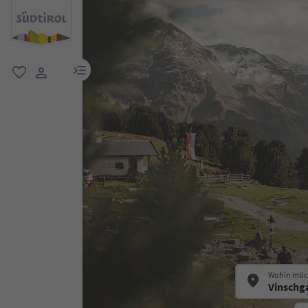
menu link
favorit
user link
Wohin möch