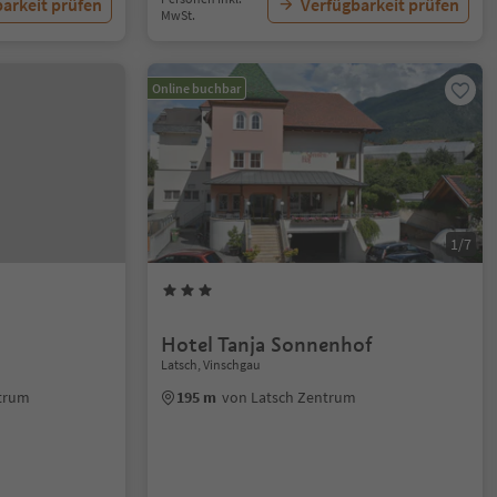
arkeit prüfen
Verfügbarkeit prüfen
MwSt.
Online buchbar
1/7
Hotel Tanja Sonnenhof
Latsch, Vinschgau
ntrum
195 m
von Latsch Zentrum