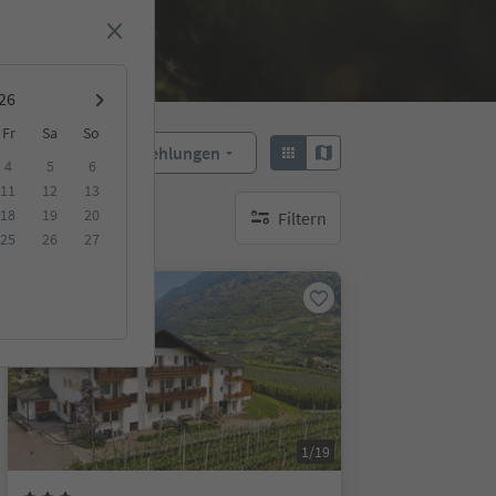
Fr
Sa
So
Empfehlungen
Sortieren:
4
5
6
11
12
13
18
19
20
Filtern
keine aktiven Filte
25
26
27
Online buchbar
1/19