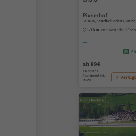
Pixnerhof
Galsaun, Kastelbell-Tschars, Vinsc
1.7 km
von Kastelbell-Tsc
Sü
ab 89€
1 Nacht / 1
Apartment Inkl.
Verfügb
MwSt.
Online buchbar