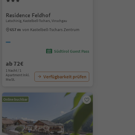
Residence Feldhof
Latschinig, Kastelbell-Tschars, Vinschgau
657 m
von Kastelbell-Tschars Zentrum
Südtirol Guest Pass
ab 72€
1 Nacht / 1
Apartment Inkl.
Verfügbarkeit prüfen
MwSt.
Online buchbar