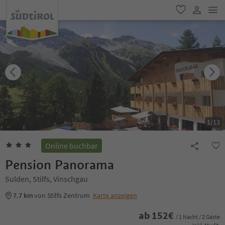
men
favorit
user lin
1
/
13
Online buchbar
Pension Panorama
Sulden, Stilfs, Vinschgau
7.7 km
von Stilfs Zentrum
Karte anzeigen
ab
152
€
/ 1 Nacht / 2 Gäste