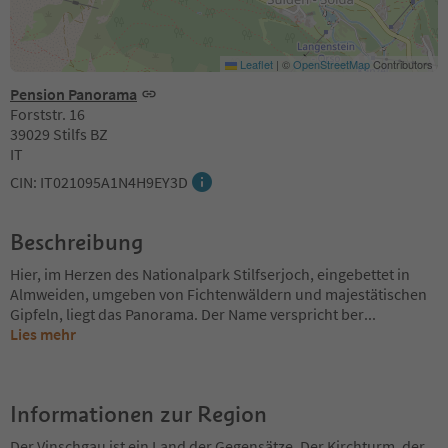
Leaflet
|
©
OpenStreetMap
Contributors
Pension Panorama
Forststr. 16
39029 Stilfs BZ
IT
CIN: IT021095A1N4H9EY3D
Beschreibung
Hier, im Herzen des Nationalpark Stilfserjoch, eingebettet in
Almweiden, umgeben von Fichtenwäldern und majestätischen
Gipfeln, liegt das Panorama. Der Name verspricht ber
...
Lies mehr
Informationen zur Region
Der Vinschgau ist ein Land der Gegensätze. Der Kirchturm, der