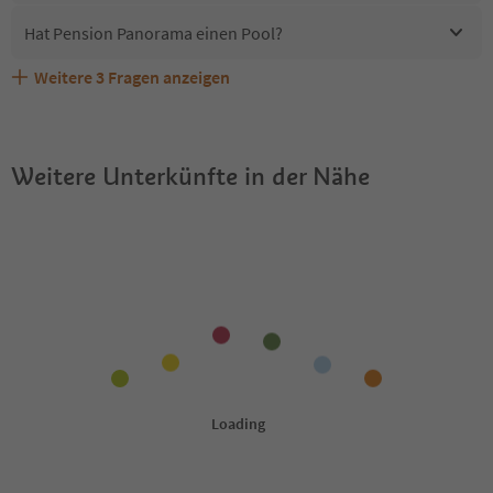
Hat Pension Panorama einen Pool?
Weitere
3
Fragen anzeigen
Sind Haustiere in der Unterkunft Pension Panorama
Erhalten die Gäste von Pension Panorama einen Südtirol
Welche Services bietet Pension Panorama?
erlaubt?
Guestpass?
Weitere Unterkünfte in der Nähe