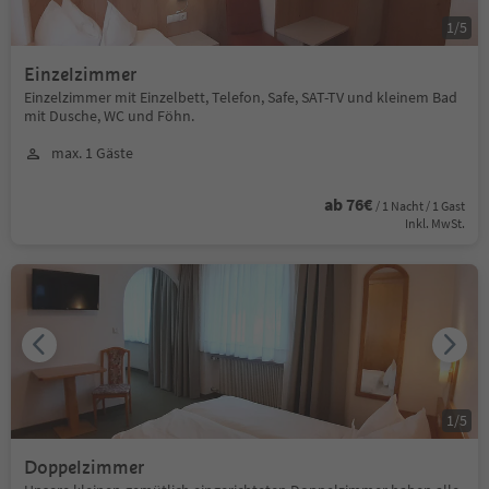
1
/
5
Einzelzimmer
Einzelzimmer mit Einzelbett, Telefon, Safe, SAT-TV und kleinem Bad
mit Dusche, WC und Föhn.
max. 1 Gäste
ab 76€
/ 1 Nacht / 1 Gast
Inkl. MwSt.
1
/
5
Doppelzimmer