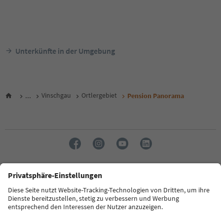
Unterkünfte in der Umgebung
...
Vinschgau
Ortlergebiet
Pension Panorama
Sprache: Deutsch
FAQ
Kontakt
Presse
MICE
Datenschutzerklärung
AGB
Impressum
Cookie Policy
Film commission
Über uns