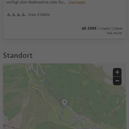
verfügt über Badewanne oder Du
...
Lies mehr
max. 4 Gäste
ab 166€
/ 1 Nacht / 2 Gäste
Inkl. MwSt.
Standort
+
−