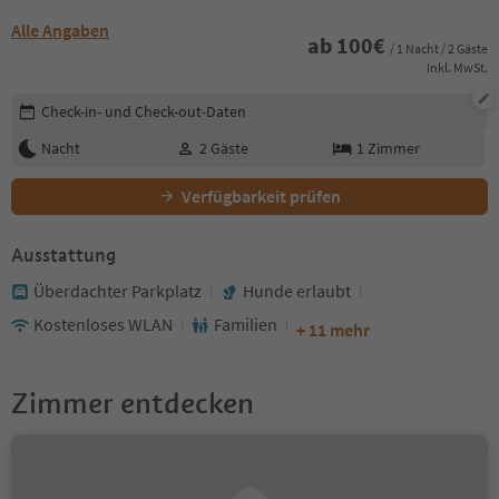
Alle Angaben
ab
100
€
/ 1 Nacht / 2 Gäste
Inkl. MwSt.
Buchungsdetails bearbeiten
Check-in- und Check-out-Daten
Nacht
2
Gäste
1
Zimmer
Verfügbarkeit prüfen
Ausstattung
Überdachter Parkplatz
Hunde erlaubt
Kostenloses WLAN
Familien
+ 11 mehr
Zimmer entdecken