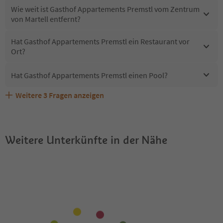
Wie weit ist Gasthof Appartements Premstl vom Zentrum
von Martell entfernt?
Hat Gasthof Appartements Premstl ein Restaurant vor
Ort?
Hat Gasthof Appartements Premstl einen Pool?
Weitere
3
Fragen anzeigen
Sind Haustiere in der Unterkunft Gasthof Appartements
Erhalten die Gäste von Gasthof Appartements Premstl
Welche Services bietet Gasthof Appartements Premstl?
Premstl erlaubt?
einen Südtirol Guestpass?
Weitere Unterkünfte in der Nähe