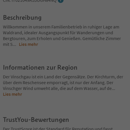
CIN: IT021049A1DDGH84NQ
Beschreibung
Willkommen in unserem Familienbetrieb in ruhiger Lage am
Waldrand, idealer Ausgangspunkt für Wanderungen und
Bergtouren, zum Erholen und Genießen. Gemütliche Zimmer
mit S
...
Lies mehr
Informationen zur Region
Der Vinschgau ist ein Land der Gegensätze. Der Kirchturm, der
über dem Reschensee emporragt, ist nur der Anfang. Der
Vinschger Wind umweht alle, die auf dem Wasser, auf de
...
Lies mehr
TrustYou-Bewertungen
Der TrustScore ist der Standard für Reputation und fasst