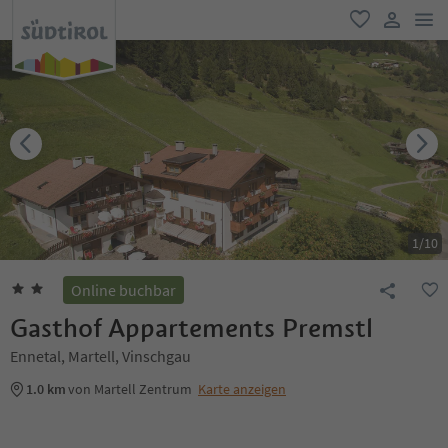
men
favorit
user lin
1
/
10
Online buchbar
Gasthof Appartements Premstl
Ennetal, Martell, Vinschgau
1.0 km
von Martell Zentrum
Karte anzeigen