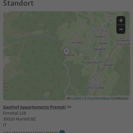
Standort
+
−
Leaflet
|
©
OpenStreetMap
Contributors
Gasthof Appartements Premstl
Ennetal 228
39020 Martell BZ
IT