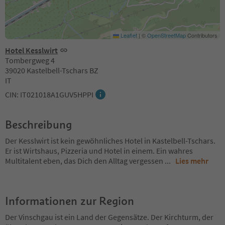
Leaflet
|
©
OpenStreetMap
Contributors
Hotel Kesslwirt
Tombergweg 4
39020 Kastelbell-Tschars BZ
IT
CIN: IT021018A1GUV5HPPI
Beschreibung
Der Kesslwirt ist kein gewöhnliches Hotel in Kastelbell-Tschars.
Er ist Wirtshaus, Pizzeria und Hotel in einem. Ein wahres
Multitalent eben, das Dich den Alltag vergessen
...
Lies mehr
Informationen zur Region
Der Vinschgau ist ein Land der Gegensätze. Der Kirchturm, der