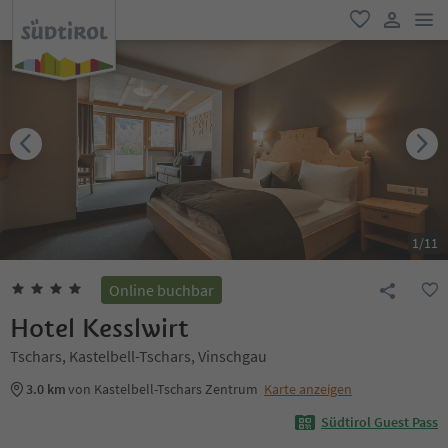
men
favorit
user lin
1
/
11
Online buchbar
Hotel Kesslwirt
Tschars, Kastelbell-Tschars, Vinschgau
3.0 km
von Kastelbell-Tschars Zentrum
Karte anzeigen
Südtirol Guest Pass