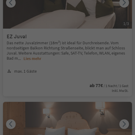
1
/
3
EZ Juval
Das nette Juvalzimmer (18m²) ist ideal für Durchreisende. Vom
nordseitigen Balkon Richtung Straßenseite, blickt man auf Schloss
Juval. Weitere Ausstattungen: Safe, SAT-TV, Telefon, WLAN, eigenes
Bad m
...
Lies mehr
max. 1 Gäste
ab 77€
/ 1 Nacht / 1 Gast
Inkl. MwSt.