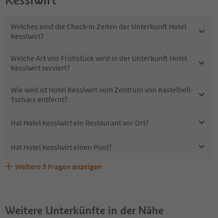
Kesslwirt
Welches sind die Check-in Zeiten der Unterkunft Hotel
Kesslwirt?
Welche Art von Frühstück wird in der Unterkunft Hotel
Kesslwirt serviert?
Wie weit ist Hotel Kesslwirt vom Zentrum von Kastelbell-
Tschars entfernt?
Hat Hotel Kesslwirt ein Restaurant vor Ort?
Hat Hotel Kesslwirt einen Pool?
Weitere
3
Fragen anzeigen
Erhalten die Gäste von Hotel Kesslwirt einen Südtirol
Sind Haustiere in der Unterkunft Hotel Kesslwirt erlaubt?
Welche Services bietet Hotel Kesslwirt?
Guestpass?
Weitere Unterkünfte in der Nähe