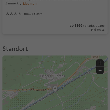
Zimmerk
...
Lies mehr
max. 4 Gäste
ab 186€
/ 1 Nacht / 2 Gäste
Inkl. MwSt.
Standort
+
−