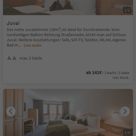
1
/
2
Juval
Das nette Juvalzimmer (18m²) ist ideal für Durchreisende. Vom
nordseitigen Balkon Richtung Straßenseite, blickt man auf Schloss
Juval. Weitere Ausstattungen: Safe, SAT-TV, Telefon, WLAN, eigenes
Bad m
...
Lies mehr
max. 2 Gäste
ab 142€
/ 1 Nacht / 2 Gäste
Inkl. MwSt.
1
/
4