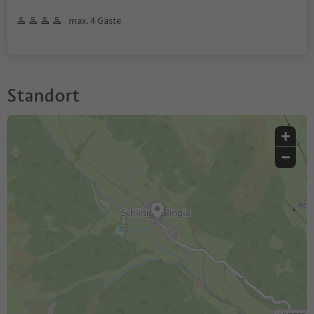
max. 4 Gäste
Standort
+
−