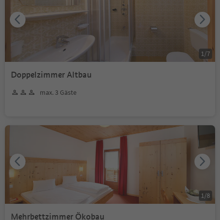
1
/
7
Doppelzimmer Altbau
max. 3 Gäste
1
/
8
Mehrbettzimmer Ökobau