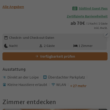
Alle Angaben
Südtirol Guest Pass
Zertifizierte Barrierefreiheit
ab
70
€
/ 1 Nacht / 2 Gäste
Inkl. MwSt.
Buchungsdetails bearbeiten
Check-in- und Check-out-Daten
Nacht
2
Gäste
1
Zimmer
Verfügbarkeit prüfen
Ausstattung
Direkt an der Loipe
Überdachter Parkplatz
Kleine Haustiere erlaubt
WLAN
+ 27 mehr
Zimmer entdecken