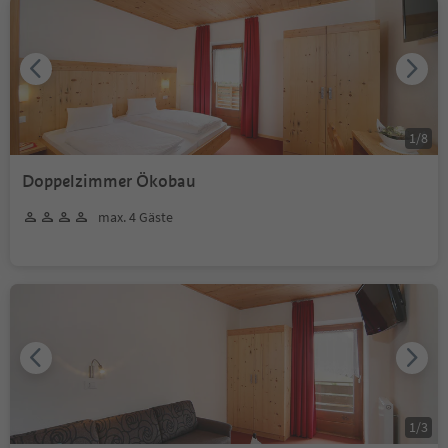
1
/
8
Doppelzimmer Ökobau
max. 4 Gäste
1
/
3