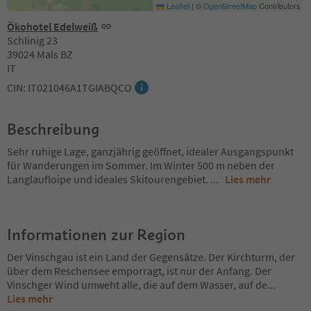
Leaflet
|
©
OpenStreetMap
Contributors
Ökohotel Edelweiß
Schlinig 23
39024 Mals BZ
IT
CIN: IT021046A1TGIABQCO
Beschreibung
Sehr ruhige Lage, ganzjährig geöffnet, idealer Ausgangspunkt
für Wanderungen im Sommer. Im Winter 500 m neben der
Langlaufloipe und ideales Skitourengebiet.
...
Lies mehr
Informationen zur Region
Der Vinschgau ist ein Land der Gegensätze. Der Kirchturm, der
über dem Reschensee emporragt, ist nur der Anfang. Der
Vinschger Wind umweht alle, die auf dem Wasser, auf de
...
Lies mehr