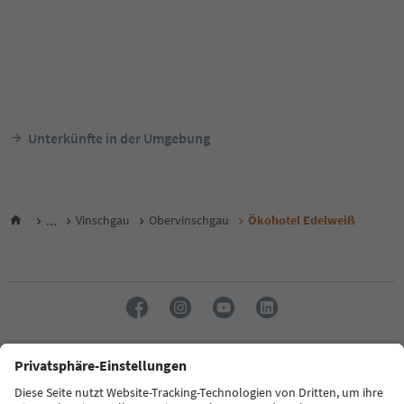
Unterkünfte in der Umgebung
...
Vinschgau
Obervinschgau
Ökohotel Edelweiß
Sprache: Deutsch