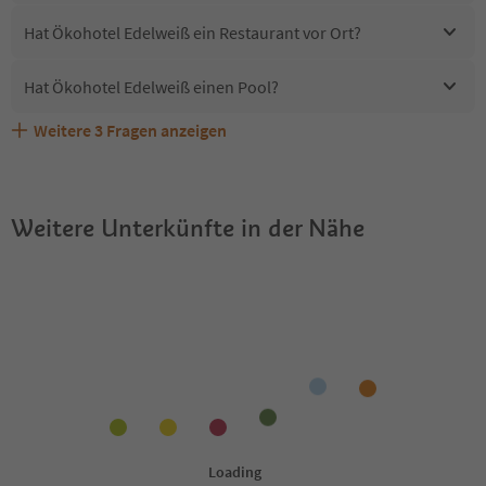
Hat Ökohotel Edelweiß ein Restaurant vor Ort?
Hat Ökohotel Edelweiß einen Pool?
Weitere
3
Fragen anzeigen
Sind Haustiere in der Unterkunft Ökohotel Edelweiß
Erhalten die Gäste von Ökohotel Edelweiß einen Südtirol
Welche Services bietet Ökohotel Edelweiß?
erlaubt?
Guestpass?
Weitere Unterkünfte in der Nähe