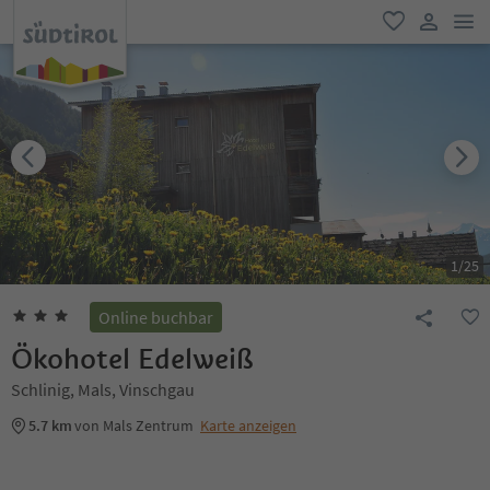
men
favorit
user lin
1
/
25
Online buchbar
Ökohotel Edelweiß
Schlinig, Mals, Vinschgau
5.7 km
von Mals Zentrum
Karte anzeigen