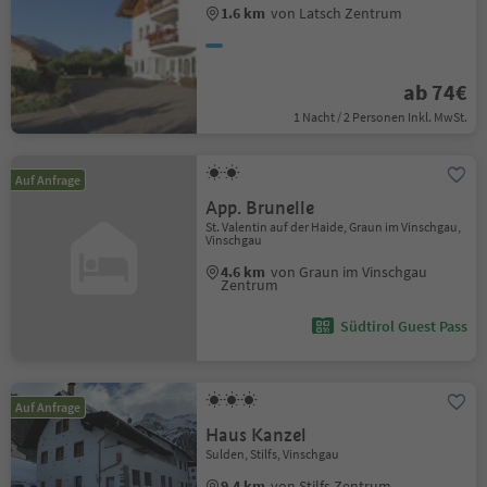
1.6 km
von Latsch Zentrum
ab 74€
1 Nacht / 2 Personen Inkl. MwSt.
Auf Anfrage
App. Brunelle
St. Valentin auf der Haide, Graun im Vinschgau,
Vinschgau
4.6 km
von Graun im Vinschgau
Zentrum
Südtirol Guest Pass
Auf Anfrage
Haus Kanzel
Sulden, Stilfs, Vinschgau
9.4 km
von Stilfs Zentrum