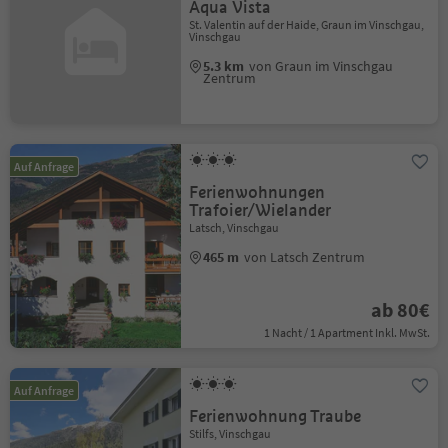
Aqua Vista
St. Valentin auf der Haide, Graun im Vinschgau,
Vinschgau
5.3 km
von Graun im Vinschgau
Zentrum
Auf Anfrage
Ferienwohnungen
Trafoier/Wielander
Latsch, Vinschgau
465 m
von Latsch Zentrum
ab 80€
1 Nacht / 1 Apartment Inkl. MwSt.
Auf Anfrage
Ferienwohnung Traube
Stilfs, Vinschgau