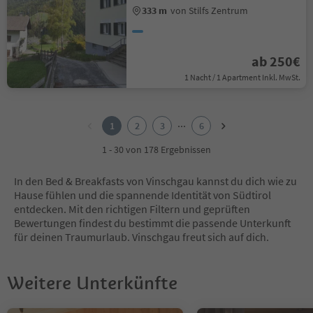
333 m
von Stilfs Zentrum
ab 250€
1 Nacht / 1 Apartment Inkl. MwSt.
1
2
...
1
2
3
6
3
4
1 - 30 von 178 Ergebnissen
5
6
In den Bed & Breakfasts von Vinschgau kannst du dich wie zu
Hause fühlen und die spannende Identität von Südtirol
entdecken. Mit den richtigen Filtern und geprüften
Bewertungen findest du bestimmt die passende Unterkunft
für deinen Traumurlaub. Vinschgau freut sich auf dich.
Weitere Unterkünfte