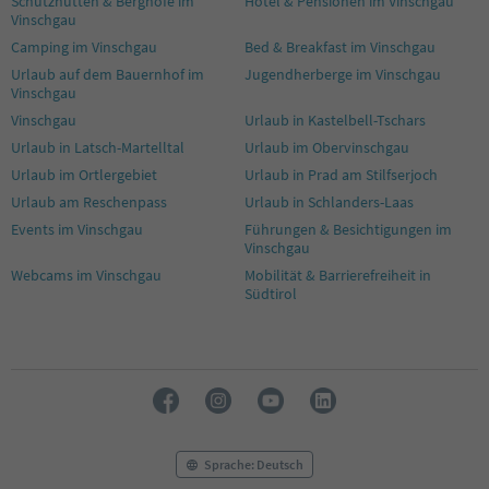
Schutzhütten & Berghöfe im
Hotel & Pensionen im Vinschgau
Vinschgau
Camping im Vinschgau
Bed & Breakfast im Vinschgau
Urlaub auf dem Bauernhof im
Jugendherberge im Vinschgau
Vinschgau
Vinschgau
Urlaub in Kastelbell-Tschars
Urlaub in Latsch-Martelltal
Urlaub im Obervinschgau
Urlaub im Ortlergebiet
Urlaub in Prad am Stilfserjoch
Urlaub am Reschenpass
Urlaub in Schlanders-Laas
Events im Vinschgau
Führungen & Besichtigungen im
Vinschgau
Webcams im Vinschgau
Mobilität & Barrierefreiheit in
Südtirol
Sprache: Deutsch