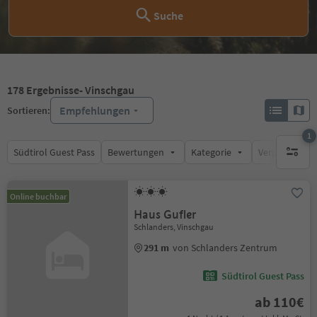
Suche
178
Ergebnisse
- Vinschgau
Empfehlungen
Sortieren:
1
Südtirol Guest Pass
Bewertungen
Kategorie
Verpflegungsa
1 aktive
Online buchbar
Haus Gufler
Schlanders, Vinschgau
291 m
von Schlanders Zentrum
Südtirol Guest Pass
ab 110€