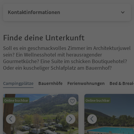
Kontaktinformationen
Finde deine Unterkunft
Soll es ein geschmackvolles Zimmer im Architekturjuwel
sein? Ein Wellnesshotel mit herausragender
Gourmetküche? Eine Suite im schicken Boutiquehotel?
Oder ein kuscheliger Schlafplatz am Bauernhof?
Sie befinden sich auf einem Registerkarten-Slider. Wählen Sie ein
Campingplätze
Bauernhöfe
Ferienwohnungen
Bed & Break
Online buchbar
Online buchbar