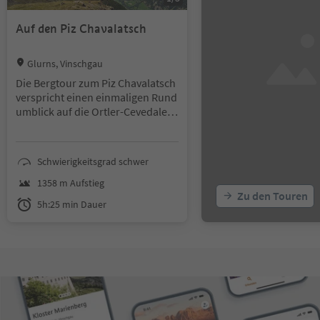
Auf den Piz Chavalatsch
Location:
Glurns, Vinschgau
Die Bergtour zum Piz Chavalatsch
verspricht einen einmaligen Rund
umblick auf die Ortler-Cevedale G
ruppe, den Bergen des Schweizer
Engadins sowie den Gipfeln des o
beren und unteren Vinschgaus.
Schwierigkeitsgrad schwer
1358 m Aufstieg
Zu den Touren
5h:25 min Dauer