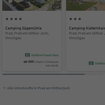
1
/
28
4
Sterne
3
Sterne
Camping Sägemühle
Camping Kiefernhai
Standort:
Standort:
Prad, Prad am Stilfser Joch,
Prad, Prad am Stilfser 
Vinschgau
Vinschgau
Südtirol Guest Pass
ab
56
€
1 Nacht / 2 Personen
Südtir
Inkl. MwSt.
Alle Unterkünfte in Prad am Stilfserjoch