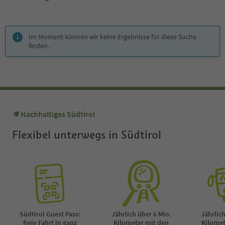
Sie befinden sich auf einem Registerkarten-Slider. Wählen Sie ein
Im Moment können wir keine Ergebnisse für diese Suche
finden.
Nachhaltiges Südtirol
Flexibel unterwegs in Südtirol
Südtirol Guest Pass:
Jährlich über 6 Mio.
Jährlich
freie Fahrt in ganz
Kilometer mit den
Kilomet