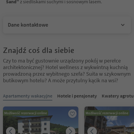
Sand”
z siedliskami suchymi i sosnowym lasem.
Dane kontaktowe
Znajdź coś dla siebie
Czy to ma być gustownie urządzony pokój w perełce
architektonicznej? Hotel wellness z wykwintną kuchnią
prowadzoną przez wybitnego szefa? Suita w szykownym
butikowym hotelu? A może przytulny kącik na wsi?
Znajdujesz się na suwaku z zakładkami. Wybierz zakładkę, aby zobac
Apartamenty wakacyjne
Hotele i pensjonaty
Kwatery agrotu
Możliwość rezerwacji online
Możliwość rezerwacji online