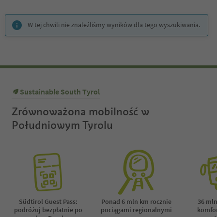
Znajdujesz się na suwaku z zakładkami. Wybierz zakładkę, aby zobac
W tej chwili nie znaleźliśmy wyników dla tego wyszukiwania.
Sustainable South Tyrol
Zrównoważona mobilność w
Południowym Tyrolu
Südtirol Guest Pass:
Ponad 6 mln km rocznie
36 mln
podróżuj bezpłatnie po
pociągami regionalnymi
komfor