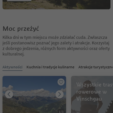
Moc przeżyć
Kilka dni w tym miejscu może zdziałać cuda. Zwłaszcza
jeśli postanowisz poznać jego zalety i atrakcje. Korzystaj
z dobrego jedzenia, różnych form aktywności oraz oferty
kulturalnej.
Znajdujesz się na suwaku z zakładkami. Wybierz zakładkę, aby zobac
Aktywności
Kuchnia i tradycje kulinarne
Atrakcje turystyczn
Wszystkie tras
rowerowe w
Vinschgau
1
/
3