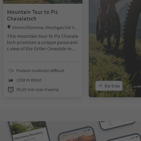
Mountain Tour to Piz
Chavalatsch
Location:
Glurns/Glorenza, Vinschgau/Val Ve
nosta
This mountain tour to Piz Chavala
tsch promises a unique panorami
c view of the Ortler Cevedale mou
ntain range, the mountains of the
Swiss Engadin as well as the peak
s of the upper and lower Venosta
Poziom trudności difficult
valley.
1358 m Wzlot
Do tras
5h:25 min czas trwania