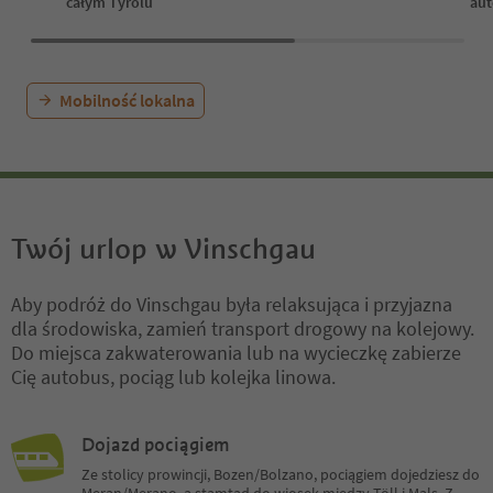
całym Tyrolu
au
Mobilność lokalna
Twój urlop w Vinschgau
Aby podróż do Vinschgau była relaksująca i przyjazna
dla środowiska, zamień transport drogowy na kolejowy.
Do miejsca zakwaterowania lub na wycieczkę zabierze
Cię autobus, pociąg lub kolejka linowa.
Dojazd pociągiem
Ze stolicy prowincji, Bozen/Bolzano, pociągiem dojedziesz do