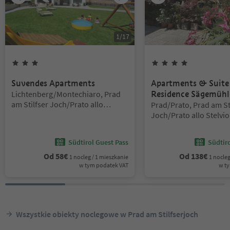
1
/
17
3
Gwiazdki
4
Gwiazdki
Suvendes Apartments
Apartments & Suite
Lokalizacja:
Lichtenberg/Montechiaro, Prad
Residence Sägemühl
am Stilfser Joch/Prato allo
Lokalizacja:
Prad/Prato, Prad am St
Stelvio, Vinschgau/Val Venosta
Joch/Prato allo Stelvio
Vinschgau/Val Venosta
Südtirol Guest Pass
Südtir
Od
58
€
Od
138
€
1 nocleg / 1 mieszkanie
1 nocleg
w tym podatek VAT
w t
Wszystkie obiekty noclegowe w Prad am Stilfserjoch