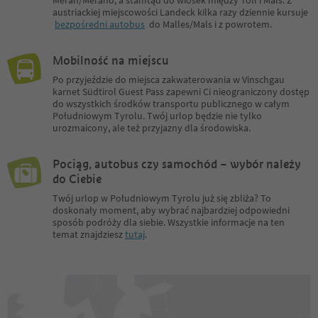
Meran/Merano, a stamtąd do wiosek między Töll i Mals. Z
austriackiej miejscowości Landeck kilka razy dziennie kursuje
bezpośredni autobus
do Malles/Mals i z powrotem.
Mobilność na miejscu
Po przyjeździe do miejsca zakwaterowania w Vinschgau
karnet Südtirol Guest Pass zapewni Ci nieograniczony dostęp
do wszystkich środków transportu publicznego w całym
Południowym Tyrolu. Twój urlop będzie nie tylko
urozmaicony, ale też przyjazny dla środowiska.
Pociąg, autobus czy samochód – wybór należy
do Ciebie
Twój urlop w Południowym Tyrolu już się zbliża? To
doskonały moment, aby wybrać najbardziej odpowiedni
sposób podróży dla siebie. Wszystkie informacje na ten
temat znajdziesz
tutaj
.