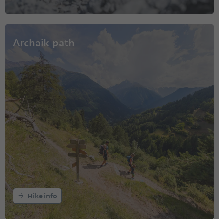
Archaik path
Hike info