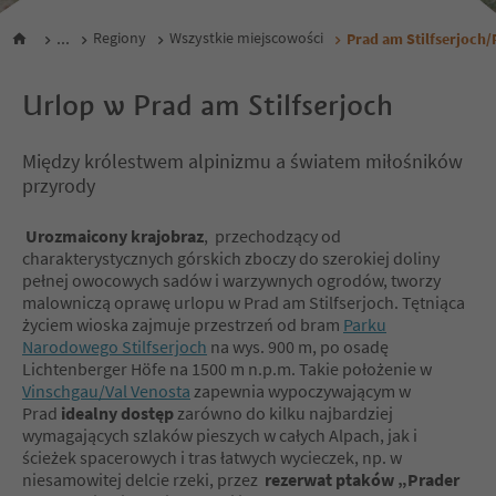
...
Regiony
Wszystkie miejscowości
Prad am Stilfserjoch/P
Urlop w Prad am Stilfserjoch
Między królestwem alpinizmu a światem miłośników
przyrody
Urozmaicony krajobraz
, przechodzący od
charakterystycznych górskich zboczy do szerokiej doliny
pełnej owocowych sadów i warzywnych ogrodów, tworzy
malowniczą oprawę urlopu w Prad am Stilfserjoch. Tętniąca
życiem wioska zajmuje przestrzeń od bram
Parku
Narodowego Stilfserjoch
na wys. 900 m, po osadę
Lichtenberger Höfe na 1500 m n.p.m. Takie położenie w
Vinschgau/Val Venosta
zapewnia wypoczywającym w
Prad
idealny dostęp
zarówno do kilku najbardziej
wymagających szlaków pieszych w całych Alpach, jak i
ścieżek spacerowych i tras łatwych wycieczek, np. w
niesamowitej delcie rzeki, przez
rezerwat ptaków „Prader