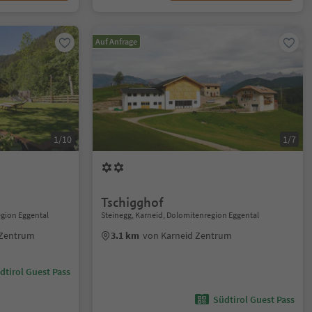
Auf Anfrage
1/10
1/7
Tschigghof
gion Eggental
Steinegg, Karneid, Dolomitenregion Eggental
 Zentrum
3.1 km
von Karneid Zentrum
dtirol Guest Pass
Südtirol Guest Pass