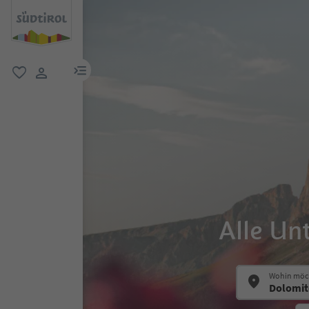
menu link
favorit
user link
Alle Un
Wohin möch