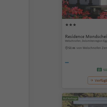
Residence Mondsche
Welschnofen, Dolomitenregion Eg
51 m
von Welschnofen Ze
Sü
Verfügb
Auf Anfrage