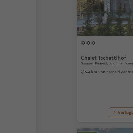
Chalet Tschattlhof
Gummer, Karneid, Dolomitenregio
5.4 km
von Karneid Zentr
Verfügb