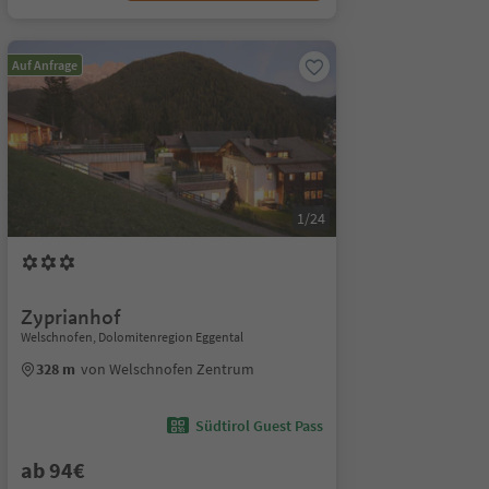
Auf Anfrage
1/24
Zyprianhof
Welschnofen, Dolomitenregion Eggental
328 m
von Welschnofen Zentrum
Südtirol Guest Pass
ab 94€