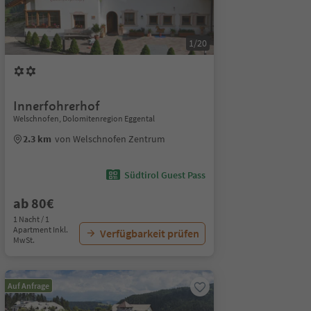
1/20
Innerfohrerhof
Welschnofen, Dolomitenregion Eggental
2.3 km
von Welschnofen Zentrum
Südtirol Guest Pass
ab 80€
1 Nacht / 1
Apartment Inkl.
Verfügbarkeit prüfen
MwSt.
Auf Anfrage