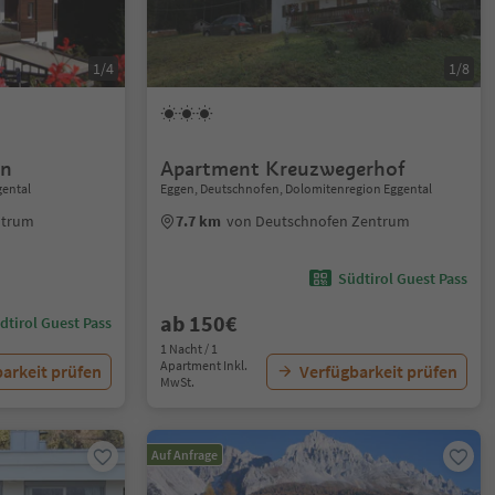
1/4
1/8
in
Apartment Kreuzwegerhof
gental
Eggen, Deutschnofen, Dolomitenregion Eggental
ntrum
7.7 km
von Deutschnofen Zentrum
Südtirol Guest Pass
ab 150€
dtirol Guest Pass
1 Nacht / 1
Apartment Inkl.
arkeit prüfen
Verfügbarkeit prüfen
MwSt.
Auf Anfrage