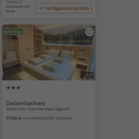
1 Nacht / 1
Apartment Inkl.
Verfügbarkeit prüfen
MwSt.
Auf Anfrage
1/7
Dolomitenherz
Welschnofen, Dolomitenregion Eggental
682 m
von Welschnofen Zentrum