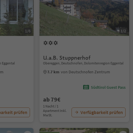
1/6
1/2
U.a.B. Stuppnerhof
n Eggental
Obereggen, Deutschnofen, Dolomitenregion Eggental
um
7.7 km
von Deutschnofen Zentrum
Südtirol Guest Pass
ab 79€
1 Nacht / 1
Apartment Inkl.
arkeit prüfen
Verfügbarkeit prüfen
MwSt.