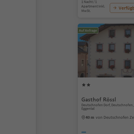
1 Nacht / 1
Apartment Inkl.
Verfügb
MwSt.
Auf Anfrage
Gasthof Rössl
Deutschnofen Dorf, Deutschnofen,
Eggental
40 m
von Deutschnofen Z