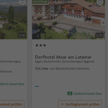
Auf Anfrage
1/16
1/31
Dorfhotel Moar am Latemar
 Dolomitenregion
Eggen, Deutschnofen, Dolomitenregion Eggental
6.2 km
von Deutschnofen Zentrum
 Zentrum
dtirol Guest Pass
Südtirol Guest Pass
arkeit prüfen
Verfügbarkeit prüfen