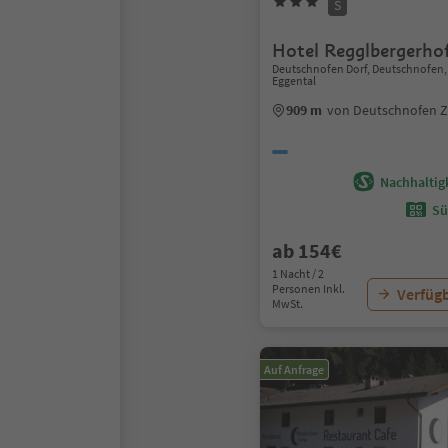
S
Hotel Regglbergerho
Deutschnofen Dorf, Deutschnofen,
Eggental
909 m
von Deutschnofen 
Nachhaltigk
Sü
ab 154€
1 Nacht / 2
Personen Inkl.
Verfügb
MwSt.
Auf Anfrage