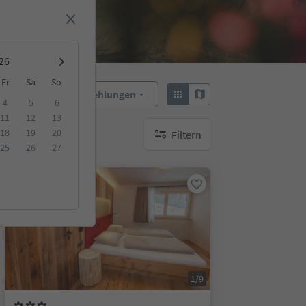
Fr
Sa
So
Empfehlungen
Sortieren:
4
5
6
11
12
13
18
19
20
Filtern
keine aktiven Filte
25
26
27
Auf Anfrage
1/9