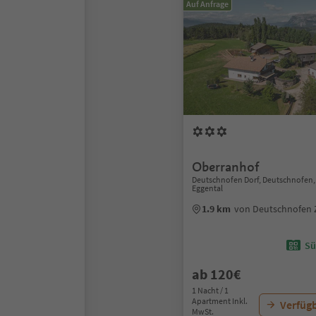
Auf Anfrage
Oberranhof
Deutschnofen Dorf, Deutschnofen,
Eggental
1.9 km
von Deutschnofen
Sü
ab 120€
1 Nacht / 1
Apartment Inkl.
Verfügb
MwSt.