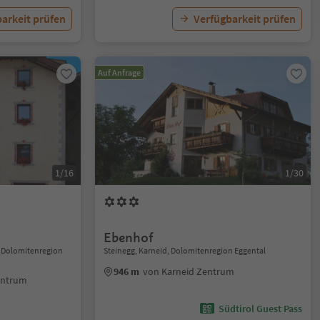
arkeit prüfen
Verfügbarkeit prüfen
Auf Anfrage
1/16
1/30
Ebenhof
 Dolomitenregion
Steinegg, Karneid, Dolomitenregion Eggental
946 m
von Karneid Zentrum
entrum
Südtirol Guest Pass