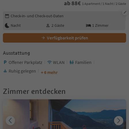
ab
88
€
1 Apartment / 1 Nacht / 2 Gäste
Buchungsdetails bearbeiten
Check-in- und Check-out-Daten
Nacht
2
Gäste
1
Zimmer
Verfügbarkeit prüfen
Ausstattung
Offener Parkplatz
WLAN
Familien
Ruhig gelegen
+ 6 mehr
Zimmer entdecken