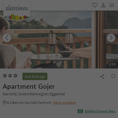
men
favorit
user lin
1
/
18
Auf Anfrage
Apartment Gojer
Karneid, Dolomitenregion Eggental
4.1 km
von Karneid Zentrum
Karte anzeigen
Südtirol Guest Pass