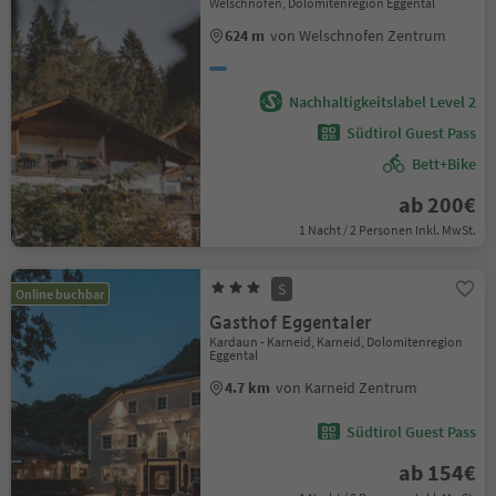
Welschnofen, Dolomitenregion Eggental
624 m
von Welschnofen Zentrum
Nachhaltigkeitslabel Level 2
Südtirol Guest Pass
Bett+Bike
ab 200€
1 Nacht / 2 Personen Inkl. MwSt.
S
Online buchbar
Gasthof Eggentaler
Kardaun - Karneid, Karneid, Dolomitenregion
Eggental
4.7 km
von Karneid Zentrum
Südtirol Guest Pass
ab 154€