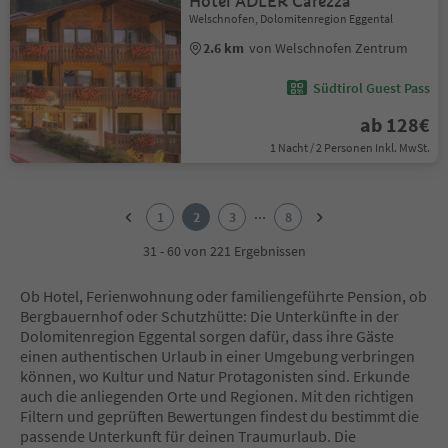
Hotel ADLER Carezza
Welschnofen, Dolomitenregion Eggental
2.6 km
von Welschnofen Zentrum
Südtirol Guest Pass
ab 128€
1 Nacht / 2 Personen Inkl. MwSt.
1
2
...
1
2
3
8
3
4
31 - 60 von 221 Ergebnissen
5
6
Ob Hotel, Ferienwohnung oder familiengeführte Pension, ob
7
Bergbauernhof oder Schutzhütte: Die Unterkünfte in der
8
Dolomitenregion Eggental sorgen dafür, dass ihre Gäste
einen authentischen Urlaub in einer Umgebung verbringen
können, wo Kultur und Natur Protagonisten sind. Erkunde
auch die anliegenden Orte und Regionen. Mit den richtigen
Filtern und geprüften Bewertungen findest du bestimmt die
passende Unterkunft für deinen Traumurlaub. Die