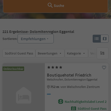
Suche
221
Ergebnisse
- Dolomitenregion Eggental
Empfehlungen
Sortieren:
Südtirol Guest Pass
Bewertungen
Kategorie
Verpflegungsa
keine ak
Online buchbar
Boutiquehotel Friedrich
Welschnofen, Dolomitenregion Eggental
752 m
von Welschnofen Zentrum
Nachhaltigkeitslabel Level 2
Südtirol Guest Pass