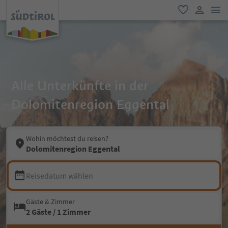
men
favorit
user lin
Alle Unterkünfte in der
Dolomitenregion Eggental
Wohin möchtest du reisen?
Dolomitenregion Eggental
Reisedatum wählen
Gäste & Zimmer
2 Gäste / 1 Zimmer