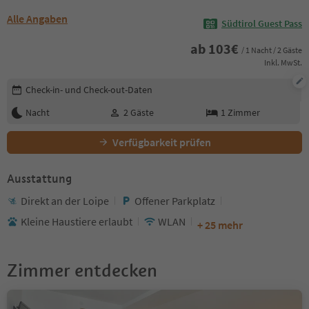
Alle Angaben
Südtirol Guest Pass
ab
103
€
/ 1 Nacht / 2 Gäste
Inkl. MwSt.
Buchungsdetails bearbeiten
Check-in- und Check-out-Daten
Nacht
2
Gäste
1
Zimmer
Verfügbarkeit prüfen
Ausstattung
Direkt an der Loipe
Offener Parkplatz
Kleine Haustiere erlaubt
WLAN
+ 25 mehr
Zimmer entdecken