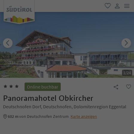
men
favorit
user lin
1
/
24
Online buchbar
Panoramahotel Obkircher
Deutschnofen Dorf, Deutschnofen, Dolomitenregion Eggental
602 m
von Deutschnofen Zentrum
Karte anzeigen