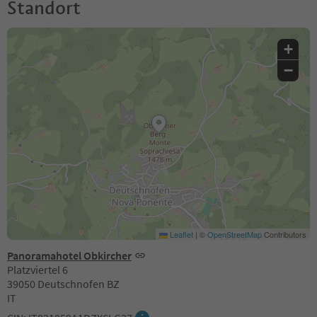
Standort
+
−
Leaflet
|
©
OpenStreetMap
Contributors
Panoramahotel Obkircher
Platzviertel 6
39050 Deutschnofen BZ
IT