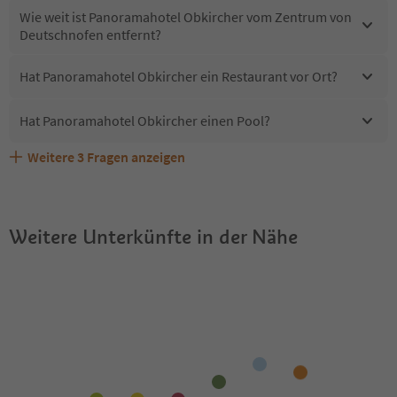
Wie weit ist Panoramahotel Obkircher vom Zentrum von
Deutschnofen entfernt?
Hat Panoramahotel Obkircher ein Restaurant vor Ort?
Hat Panoramahotel Obkircher einen Pool?
Weitere
3
Fragen anzeigen
Sind Haustiere in der Unterkunft Panoramahotel
Erhalten die Gäste von Panoramahotel Obkircher einen
Welche Services bietet Panoramahotel Obkircher?
Obkircher erlaubt?
Südtirol Guestpass?
Weitere Unterkünfte in der Nähe