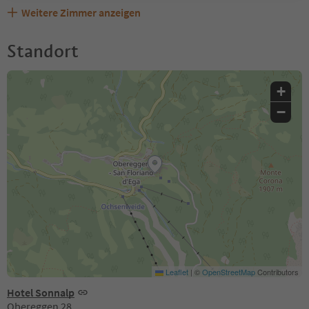
Weitere Zimmer anzeigen
Standort
+
−
Leaflet
|
©
OpenStreetMap
Contributors
Hotel Sonnalp
Obereggen 28