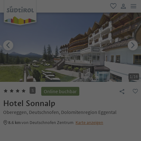
men
favorit
user lin
1
/
16
S
Online buchbar
Hotel Sonnalp
Obereggen, Deutschnofen, Dolomitenregion Eggental
8.6 km
von Deutschnofen Zentrum
Karte anzeigen