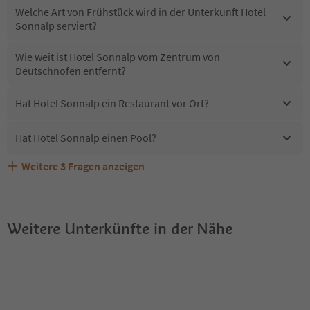
Welche Art von Frühstück wird in der Unterkunft Hotel
Sonnalp serviert?
Wie weit ist Hotel Sonnalp vom Zentrum von
Deutschnofen entfernt?
Hat Hotel Sonnalp ein Restaurant vor Ort?
Hat Hotel Sonnalp einen Pool?
Weitere
3
Fragen anzeigen
Erhalten die Gäste von Hotel Sonnalp einen Südtirol
Sind Haustiere in der Unterkunft Hotel Sonnalp erlaubt?
Welche Services bietet Hotel Sonnalp?
Guestpass?
Weitere Unterkünfte in der Nähe