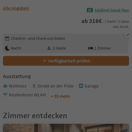
Alle Angaben
Südtirol Guest Pass
ab
318
€
/ 1 Nacht / 2 Gäste
Inkl. MwSt.
Buchungsdetails bearbeiten
Check-in- und Check-out-Daten
Nacht
2
Gäste
1
Zimmer
Verfügbarkeit prüfen
Ausstattung
Wellness
Direkt an der Piste
Garage
Kostenloses WLAN
+ 35 mehr
Zimmer entdecken