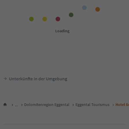
Unterkünfte in der Umgebung
...
Dolomitenregion Eggental
Eggental Tourismus
Hotel S