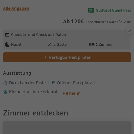
Alle Angaben
Südtirol Guest Pass
ab
120
€
1 Apartment / 1 Nacht / 2 Gäste
Buchungsdetails bearbeiten
Check-in- und Check-out-Daten
Nacht
2
Gäste
1
Zimmer
Verfügbarkeit prüfen
Ausstattung
Direkt an der Piste
Offener Parkplatz
Kleine Haustiere erlaubt
+ 8 mehr
Zimmer entdecken