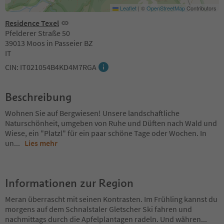
Leaflet
|
©
OpenStreetMap
Contributors
Residence Texel
Pfelderer Straße 50
39013 Moos in Passeier BZ
IT
CIN: IT021054B4KD4M7RGA
Beschreibung
Wohnen Sie auf Bergwiesen! Unsere landschaftliche
Naturschönheit, umgeben von Ruhe und Düften nach Wald und
Wiese, ein "Platzl" für ein paar schöne Tage oder Wochen. In
un
...
Lies mehr
Informationen zur Region
Meran überrascht mit seinen Kontrasten. Im Frühling kannst du
morgens auf dem Schnalstaler Gletscher Ski fahren und
nachmittags durch die Apfelplantagen radeln. Und währen
...