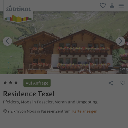
men
favorit
user lin
1
/
7
Auf Anfrage
Residence Texel
Pfelders, Moos in Passeier, Meran und Umgebung
7.2 km
von Moos in Passeier Zentrum
Karte anzeigen