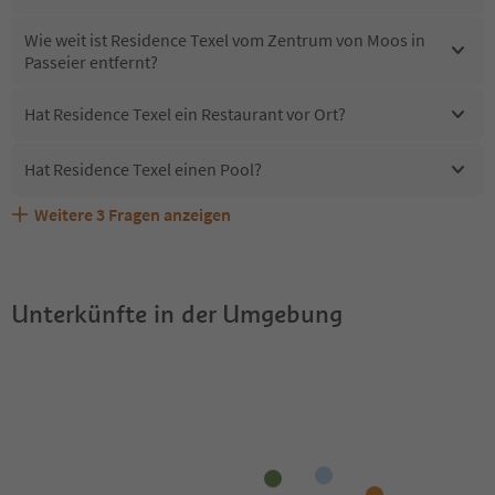
Wie weit ist Residence Texel vom Zentrum von Moos in
Passeier entfernt?
Hat Residence Texel ein Restaurant vor Ort?
Hat Residence Texel einen Pool?
Weitere
3
Fragen anzeigen
Sind Haustiere in der Unterkunft Residence Texel
Erhalten die Gäste von Residence Texel einen Südtirol
Welche Services bietet Residence Texel?
erlaubt?
Guestpass?
Unterkünfte in der Umgebung