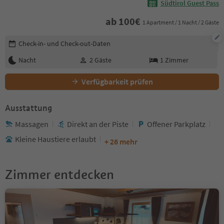
Südtirol Guest Pass
ab
100
€
1 Apartment / 1 Nacht / 2 Gäste
Buchungsdetails bearbeiten
Check-in- und Check-out-Daten
Nacht
2
Gäste
1
Zimmer
Verfügbarkeit prüfen
Ausstattung
Massagen
Direkt an der Piste
Offener Parkplatz
Kleine Haustiere erlaubt
+ 26 mehr
Zimmer entdecken