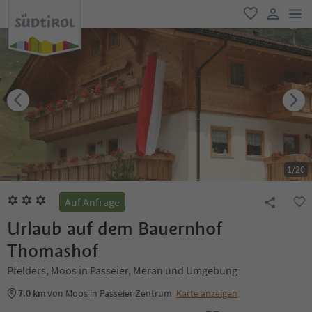
men
favorit
user lin
1
/
20
Auf Anfrage
Urlaub auf dem Bauernhof
Thomashof
Pfelders, Moos in Passeier, Meran und Umgebung
7.0 km
von Moos in Passeier Zentrum
Karte anzeigen