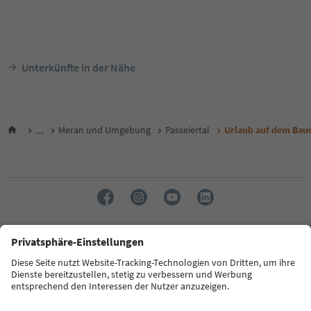
Unterkünfte in der Nähe
...
Meran und Umgebung
Passeiertal
Urlaub auf dem Bau
Sprache: Deutsch
FAQ
Kontakt
Presse
MICE
Datenschutzerklärung
AGB
Impressum
Cookie Policy
Film commission
Über uns