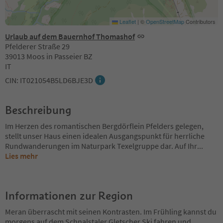
Leaflet
|
©
OpenStreetMap
Contributors
Urlaub auf dem Bauernhof Thomashof
Pfelderer Straße 29
39013 Moos in Passeier BZ
IT
CIN: IT021054B5LD6BJE3D
Beschreibung
Im Herzen des romantischen Bergdörflein Pfelders gelegen,
stellt unser Haus einen idealen Ausgangspunkt für herrliche
Rundwanderungen im Naturpark Texelgruppe dar. Auf Ihr
...
Lies mehr
Informationen zur Region
Meran überrascht mit seinen Kontrasten. Im Frühling kannst du
morgens auf dem Schnalstaler Gletscher Ski fahren und