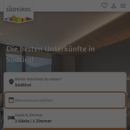
men
favorit
user lin
Die besten Unterkünfte in
Südtirol
Wohin möchtest du reisen?
Südtirol
Reisedatum wählen
Gäste & Zimmer
2 Gäste / 1 Zimmer