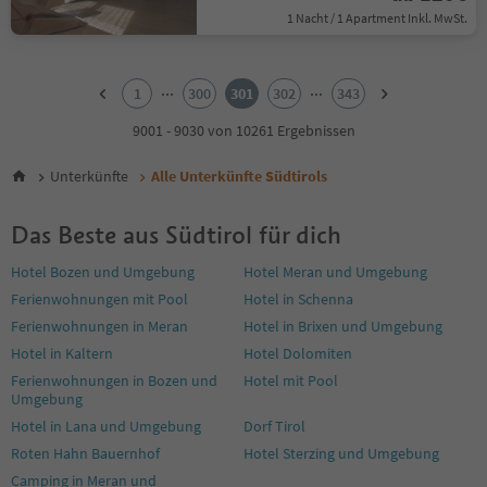
1 Nacht / 1 Apartment Inkl. MwSt.
1
2
...
...
1
300
301
302
343
3
4
9001 - 9030 von 10261 Ergebnissen
5
6
Unterkünfte
Alle Unterkünfte Südtirols
7
8
Das Beste aus Südtirol für dich
9
10
Hotel Bozen und Umgebung
Hotel Meran und Umgebung
11
Ferienwohnungen mit Pool
Hotel in Schenna
12
13
Ferienwohnungen in Meran
Hotel in Brixen und Umgebung
14
Hotel in Kaltern
Hotel Dolomiten
15
Ferienwohnungen in Bozen und
Hotel mit Pool
16
Umgebung
17
Hotel in Lana und Umgebung
Dorf Tirol
18
19
Roten Hahn Bauernhof
Hotel Sterzing und Umgebung
20
Camping in Meran und