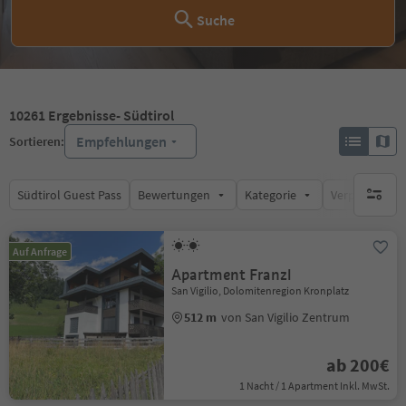
Suche
10261
Ergebnisse
- Südtirol
Empfehlungen
Sortieren:
Südtirol Guest Pass
Bewertungen
Kategorie
Verpflegungsa
keine ak
Auf Anfrage
Apartment Franzl
San Vigilio, Dolomitenregion Kronplatz
512 m
von San Vigilio Zentrum
ab 200€
1 Nacht / 1 Apartment Inkl. MwSt.