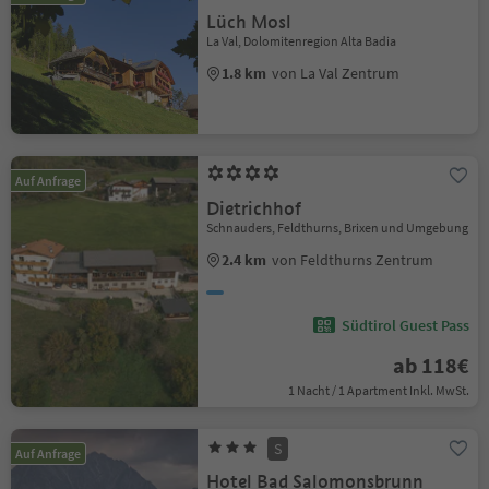
Lüch Mosl
La Val, Dolomitenregion Alta Badia
1.8 km
von La Val Zentrum
Auf Anfrage
Dietrichhof
Schnauders, Feldthurns, Brixen und Umgebung
2.4 km
von Feldthurns Zentrum
Südtirol Guest Pass
ab 118€
1 Nacht / 1 Apartment Inkl. MwSt.
S
Auf Anfrage
Hotel Bad Salomonsbrunn