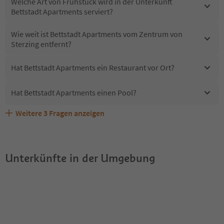
Welche Art von Frühstück wird in der Unterkunft
Bettstadt Apartments serviert?
Wie weit ist Bettstadt Apartments vom Zentrum von
Sterzing entfernt?
Hat Bettstadt Apartments ein Restaurant vor Ort?
Hat Bettstadt Apartments einen Pool?
Weitere
3
Fragen anzeigen
Sind Haustiere in der Unterkunft Bettstadt Apartments
Erhalten die Gäste von Bettstadt Apartments einen
Welche Services bietet Bettstadt Apartments?
erlaubt?
Südtirol Guestpass?
Unterkünfte in der Umgebung