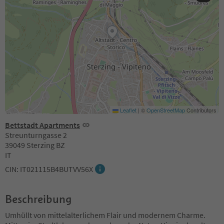
Leaflet
|
©
OpenStreetMap
Contributors
Bettstadt Apartments
Streunturngasse 2
39049 Sterzing BZ
IT
CIN: IT021115B4BUTVV56X
Beschreibung
Umhüllt von mittelalterlichem Flair und modernem Charme.