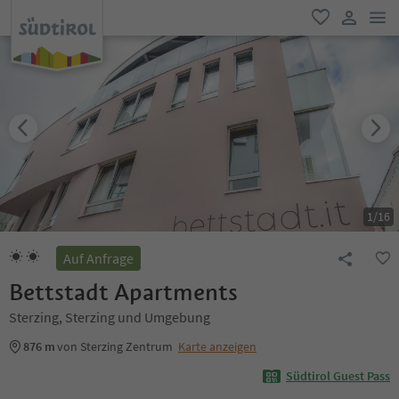
men
favorit
user lin
1
/
16
Auf Anfrage
Bettstadt Apartments
Sterzing, Sterzing und Umgebung
876 m
von Sterzing Zentrum
Karte anzeigen
Südtirol Guest Pass