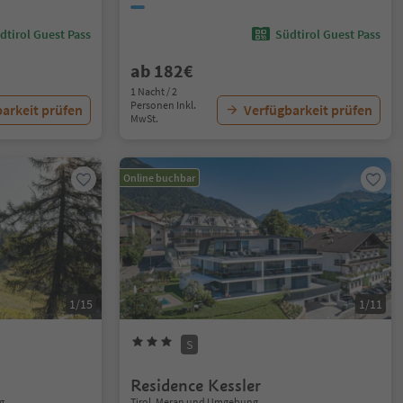
dtirol Guest Pass
Südtirol Guest Pass
ab 182€
1 Nacht / 2
Personen Inkl.
arkeit prüfen
Verfügbarkeit prüfen
MwSt.
Online buchbar
1/15
1/11
S
Residence Kessler
g
Tirol, Meran und Umgebung