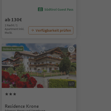
Südtirol Guest Pass
ab 130€
1 Nacht / 1
Apartment Inkl.
Verfügbarkeit prüfen
MwSt.
Online buchbar
1/7
Residence Krone
Schenna, Meran und Umgebung