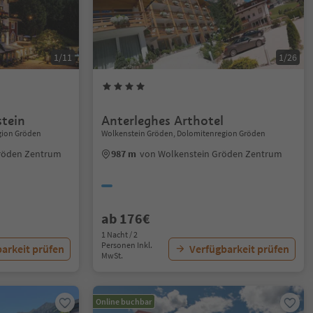
1/11
1/26
tein
Anterleghes Arthotel
gion Gröden
Wolkenstein Gröden, Dolomitenregion Gröden
röden Zentrum
987 m
von Wolkenstein Gröden Zentrum
ab 176€
1 Nacht / 2
Personen Inkl.
arkeit prüfen
Verfügbarkeit prüfen
MwSt.
Online buchbar