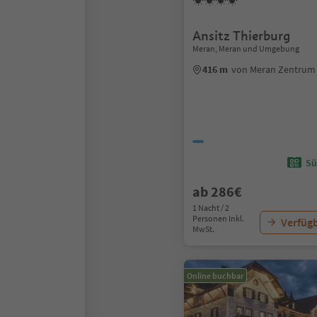
Ansitz Thierburg
Meran, Meran und Umgebung
416 m
von Meran Zentrum
Sü
ab 286€
1 Nacht / 2
Personen Inkl.
Verfügb
MwSt.
Online buchbar