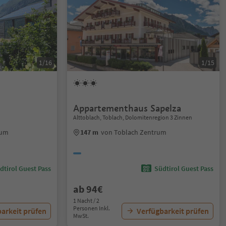
1/16
1/15
Appartementhaus Sapelza
Alttoblach, Toblach, Dolomitenregion 3 Zinnen
rum
147 m
von Toblach Zentrum
dtirol Guest Pass
Südtirol Guest Pass
ab 94€
1 Nacht / 2
Personen Inkl.
arkeit prüfen
Verfügbarkeit prüfen
MwSt.