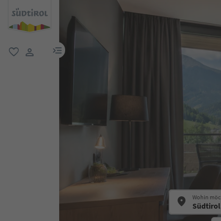
menu link
favorit
user link
Wohin möch