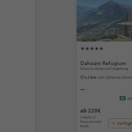
Dahoam Refugium
Schenna, Meran und Umgebung
1.1 km
von Schenna Zent
Sü
ab 220€
1 Nacht / 2
Personen Inkl.
Verfügb
MwSt.