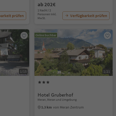
ab 202€
1 Nacht / 2
Personen Inkl.
arkeit prüfen
Verfügbarkeit prüfen
MwSt.
Online buchbar
1/15
1/21
Hotel Gruberhof
Meran, Meran und Umgebung
1.3 km
von Meran Zentrum