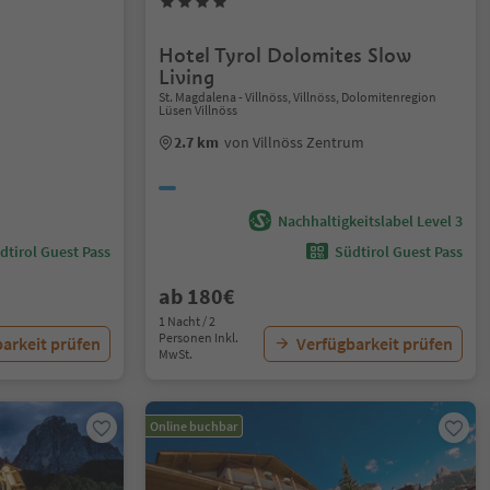
Hotel Tyrol Dolomites Slow
Living
St. Magdalena - Villnöss, Villnöss, Dolomitenregion
Lüsen Villnöss
2.7 km
von Villnöss Zentrum
Nachhaltigkeitslabel Level 3
dtirol Guest Pass
Südtirol Guest Pass
ab 180€
1 Nacht / 2
Personen Inkl.
arkeit prüfen
Verfügbarkeit prüfen
MwSt.
Online buchbar