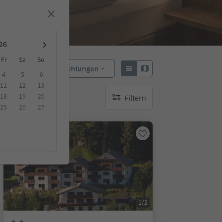
Fr
Sa
So
Empfehlungen
Sortieren:
4
5
6
11
12
13
18
19
20
Filtern
keine aktiven Filte
25
26
27
Online buchbar
1/2