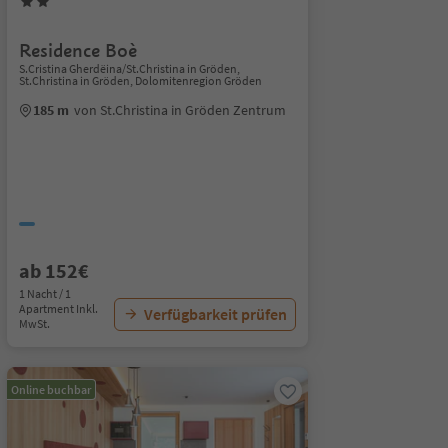
Residence Boè
S.Cristina Gherdëina/St.Christina in Gröden,
St.Christina in Gröden, Dolomitenregion Gröden
185 m
von St.Christina in Gröden Zentrum
ab 152€
1 Nacht / 1
Apartment Inkl.
Verfügbarkeit prüfen
MwSt.
Online buchbar