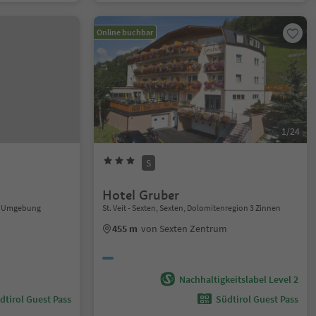
Online buchbar
1/24
S
Hotel Gruber
d Umgebung
St. Veit - Sexten, Sexten, Dolomitenregion 3 Zinnen
455 m
von Sexten Zentrum
Nachhaltigkeitslabel Level 2
dtirol Guest Pass
Südtirol Guest Pass