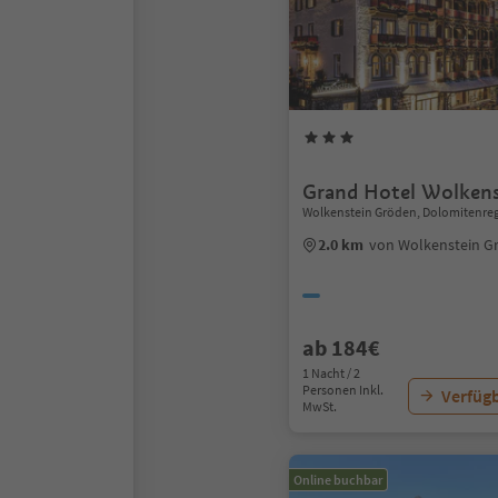
Grand Hotel Wolkens
Wolkenstein Gröden, Dolomitenre
2.0 km
von Wolkenstein G
ab 184€
1 Nacht / 2
Personen Inkl.
Verfügb
MwSt.
Online buchbar