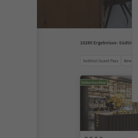
10260
Ergebnisse
- Südtirol
Südtirol Guest Pass
Bewert
Online buchbar