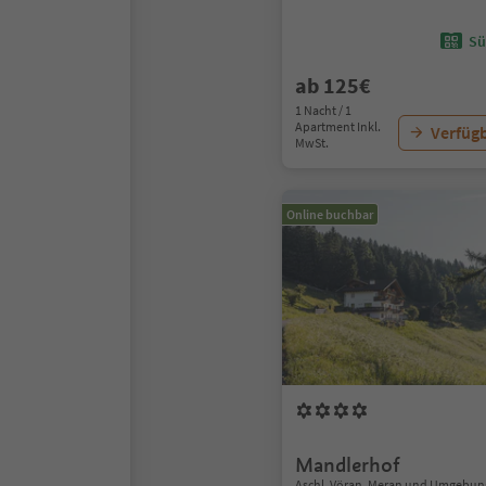
Sü
ab 125€
1 Nacht / 1
Apartment Inkl.
Verfügb
MwSt.
Online buchbar
Mandlerhof
Aschl, Vöran, Meran und Umgebun