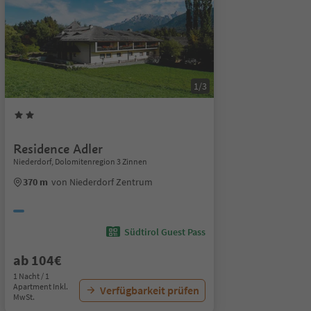
1/3
Residence Adler
Niederdorf, Dolomitenregion 3 Zinnen
370 m
von Niederdorf Zentrum
Südtirol Guest Pass
ab 104€
1 Nacht / 1
Apartment Inkl.
Verfügbarkeit prüfen
MwSt.