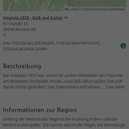
Leaflet
|
©
OpenStreetMap
Contributors
Amplatz 1523 - B&B and Suites
Kirchplatz 10
39040 Montan BZ
IT
CIN: IT021053A13PE5NQ69, IT021053B4YMPVSHVT,
IT021053A1XVOCDUMV
Beschreibung
Das Amplatz 1523 war schon im späten Mittelalter ein Fixpunkt
am Montaner Dorfplatz. Heute, rund 500 Jahre später, hat sich
daran nichts geändert. Das Stammhaus mit seinen
...
Lies mehr
Informationen zur Region
Entlang der Weinstraße beginnt der Frühling früher und der
Herbst endet später. Die Sonne wärmt die Hügel, die Weinberge