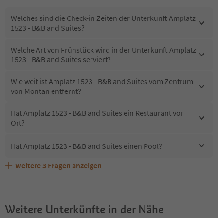
Welches sind die Check-in Zeiten der Unterkunft Amplatz
1523 - B&B and Suites?
Welche Art von Frühstück wird in der Unterkunft Amplatz
1523 - B&B and Suites serviert?
Wie weit ist Amplatz 1523 - B&B and Suites vom Zentrum
von Montan entfernt?
Hat Amplatz 1523 - B&B and Suites ein Restaurant vor
Ort?
Hat Amplatz 1523 - B&B and Suites einen Pool?
Weitere
3
Fragen anzeigen
Sind Haustiere in der Unterkunft Amplatz 1523 - B&B and
Erhalten die Gäste von Amplatz 1523 - B&B and Suites
Welche Services bietet Amplatz 1523 - B&B and Suites?
Suites erlaubt?
einen Südtirol Guestpass?
Weitere Unterkünfte in der Nähe