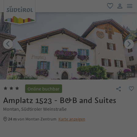
men
favorit
user lin
1
/
28
Online buchbar
Amplatz 1523 - B&B and Suites
Montan, Südtiroler Weinstraße
24 m
von Montan Zentrum
Karte anzeigen