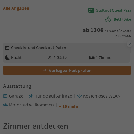
Alle Angaben
Südtirol Guest Pass
Bett+Bike
ab
130
€
/ 1 Nacht / 2 Gäste
Inkl. MwSt.
Buchungsdetails bearbeiten
Check-in- und Check-out-Daten
Nacht
2
Gäste
1
Zimmer
Verfügbarkeit prüfen
Ausstattung
Garage
Hunde auf Anfrage
Kostenloses WLAN
Motorrad willkommen
+ 19 mehr
Zimmer entdecken