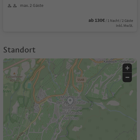
max. 2 Gäste
ab 130€
/ 1 Nacht / 2 Gäste
Inkl. MwSt.
Standort
+
−