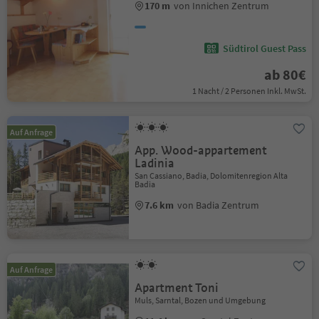
170 m
von Innichen Zentrum
Südtirol Guest Pass
ab 80€
1 Nacht / 2 Personen Inkl. MwSt.
Auf Anfrage
App. Wood-appartement
Ladinia
San Cassiano, Badia, Dolomitenregion Alta
Badia
7.6 km
von Badia Zentrum
Auf Anfrage
Apartment Toni
Muls, Sarntal, Bozen und Umgebung