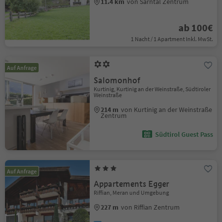
11.4 km
von Sarntal Zentrum
ab 100€
1 Nacht / 1 Apartment Inkl. MwSt.
Auf Anfrage
Salomonhof
Kurtinig, Kurtinig an der Weinstraße, Südtiroler
Weinstraße
214 m
von Kurtinig an der Weinstraße
Zentrum
Südtirol Guest Pass
Auf Anfrage
Appartements Egger
Riffian, Meran und Umgebung
227 m
von Riffian Zentrum