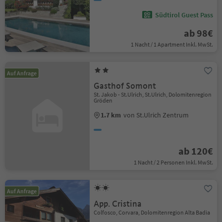
Südtirol Guest Pass
ab 98€
1 Nacht / 1 Apartment Inkl. MwSt.
Auf Anfrage
Gasthof Somont
St. Jakob - St.Ulrich, St.Ulrich, Dolomitenregion
Gröden
1.7 km
von St.Ulrich Zentrum
ab 120€
1 Nacht / 2 Personen Inkl. MwSt.
Auf Anfrage
App. Cristina
Colfosco, Corvara, Dolomitenregion Alta Badia