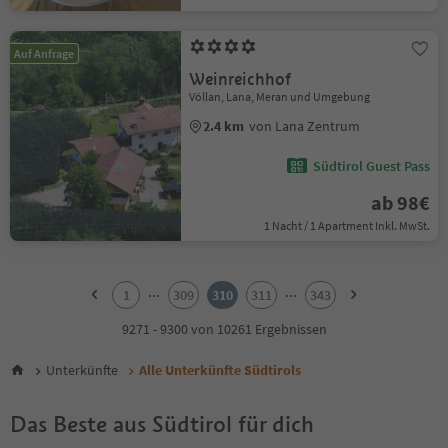
Auf Anfrage
Weinreichhof
Völlan, Lana, Meran und Umgebung
2.4 km
von Lana Zentrum
Südtirol Guest Pass
ab 98€
1 Nacht / 1 Apartment Inkl. MwSt.
1
2
...
...
1
309
310
311
343
3
4
9271 - 9300 von 10261 Ergebnissen
5
6
Unterkünfte
Alle Unterkünfte Südtirols
7
8
Das Beste aus Südtirol für dich
9
10