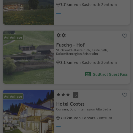
7.7 km
von Kastelruth Zentrum
Auf Anfrage
Fuschg - Hof
St. Oswald - Kastelruth, Kastelruth,
Dolomitenregion Seiser Alm
3.1 km
von Kastelruth Zentrum
Südtirol Guest Pass
S
Auf Anfrage
Hotel Costes
Corvara, Dolomitenregion Alta Badia
2.0 km
von Corvara Zentrum