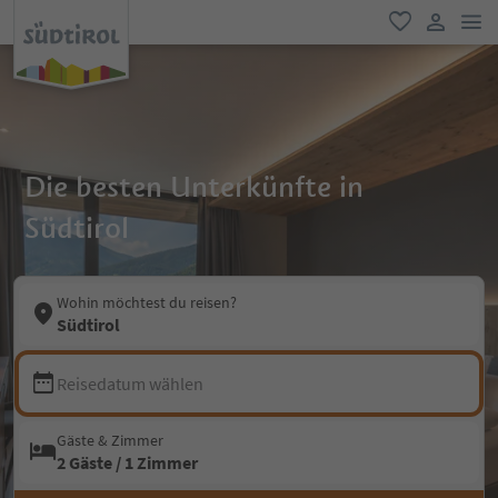
men
favorit
user lin
Die besten Unterkünfte in
Südtirol
Wohin möchtest du reisen?
Südtirol
Reisedatum wählen
Gäste & Zimmer
2 Gäste / 1 Zimmer