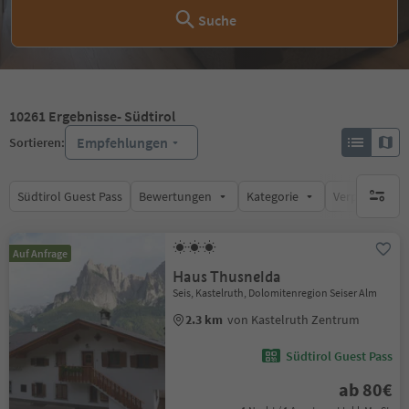
Suche
10261
Ergebnisse
- Südtirol
Empfehlungen
Sortieren:
Südtirol Guest Pass
Bewertungen
Kategorie
Verpflegungsa
keine ak
Auf Anfrage
Haus Thusnelda
Seis, Kastelruth, Dolomitenregion Seiser Alm
2.3 km
von Kastelruth Zentrum
Südtirol Guest Pass
ab 80€