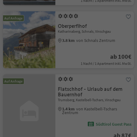
1 Nacht / 1 Apartment Inkl. MwSt.
Auf Anfrage
Oberperflhof
Katharinaberg, Schnals, Vinschgau
3.8 km
von Schnals Zentrum
ab 100€
1 Nacht / 1 Apartment Inkl. MwSt.
Auf Anfrage
Flatschhof - Urlaub auf dem
Bauernhof
Trumsberg, Kastelbell-Tschars, Vinschgau
1.4 km
von Kastelbell-Tschars
Zentrum
Südtirol Guest Pass
ab 87€