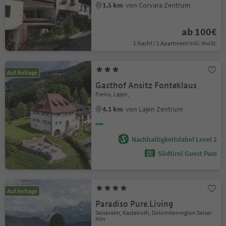
1.5 km
von Corvara Zentrum
ab 100€
1 Nacht / 1 Apartment Inkl. MwSt.
Auf Anfrage
Gasthof Ansitz Fonteklaus
Freins, Lajen,
4.1 km
von Lajen Zentrum
Nachhaltigkeitslabel Level 2
Südtirol Guest Pass
Auf Anfrage
Paradiso Pure.Living
Seiseralm, Kastelruth, Dolomitenregion Seiser
Alm