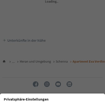
Unterkünfte in der Nähe
...
Meran und Umgebung
Schenna
Apartment Eva Verdin
Sprache: Deutsch