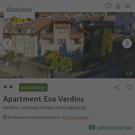
men
favorit
user lin
1
/
9
Auf Anfrage
Apartment Eva Verdins
Verdins, Schenna, Meran und Umgebung
3.0 km
von Schenna Zentrum
Karte anzeigen
Südtirol Guest Pass