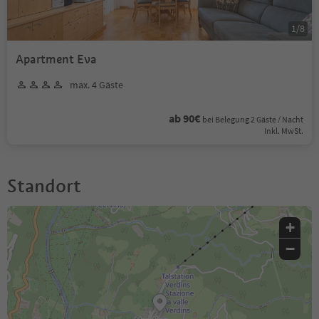
1
/
8
Apartment Eva
max. 4 Gäste
ab 90€
bei Belegung 2 Gäste / Nacht
Inkl. MwSt.
Standort
+
−