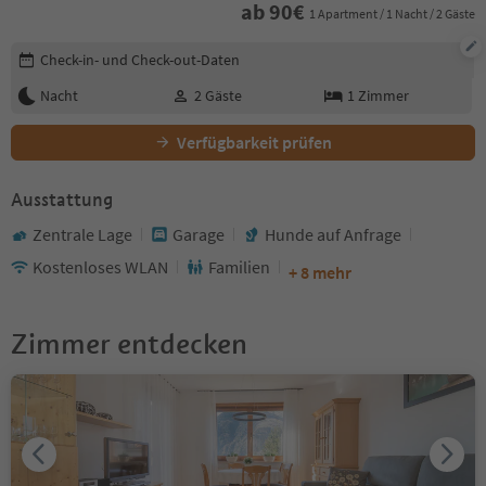
ab
90
€
1 Apartment / 1 Nacht / 2 Gäste
Buchungsdetails bearbeiten
Check-in- und Check-out-Daten
Nacht
2
Gäste
1
Zimmer
Verfügbarkeit prüfen
Ausstattung
Zentrale Lage
Garage
Hunde auf Anfrage
Kostenloses WLAN
Familien
+ 8 mehr
Zimmer entdecken