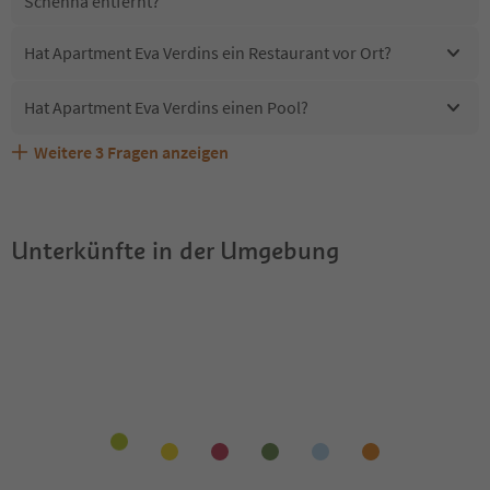
Schenna entfernt?
Hat Apartment Eva Verdins ein Restaurant vor Ort?
Hat Apartment Eva Verdins einen Pool?
Weitere
3
Fragen anzeigen
Sind Haustiere in der Unterkunft Apartment Eva Verdins
Erhalten die Gäste von Apartment Eva Verdins einen
Welche Services bietet Apartment Eva Verdins?
erlaubt?
Südtirol Guestpass?
Unterkünfte in der Umgebung